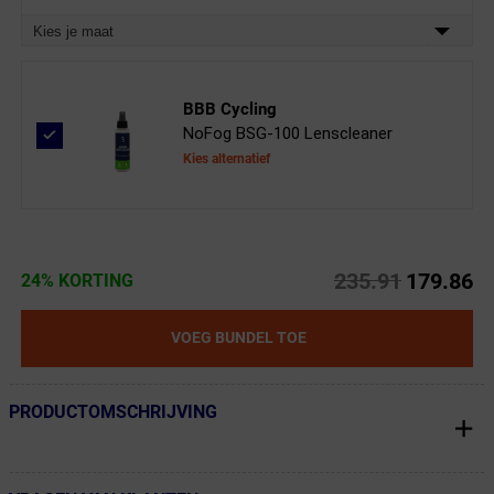
Kies je maat
BBB Cycling
NoFog BSG-100 Lenscleaner
Kies alternatief
235.91
179.86
24% KORTING
VOEG BUNDEL TOE
PRODUCTOMSCHRIJVING
← Terug naar productnavigatie