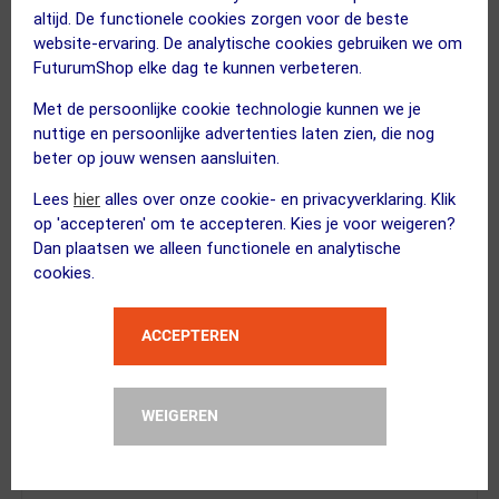
altijd. De functionele cookies zorgen voor de beste
website-ervaring. De analytische cookies gebruiken we om
FuturumShop elke dag te kunnen verbeteren.
Met de persoonlijke cookie technologie kunnen we je
BBB Cycling
nuttige en persoonlijke advertenties laten zien, die nog
BSG-70PH FullView Sport Zonnebril H...
beter op jouw wensen aansluiten.
Lees
hier
alles over onze cookie- en privacyverklaring. Klik
op 'accepteren' om te accepteren. Kies je voor weigeren?
Dan plaatsen we alleen functionele en analytische
Flownatura
cookies.
SPF 50 Sunscreen 150ml
Kies alternatief
ACCEPTEREN
3 STUKS
FUTURUM
WEIGEREN
XTRA COOL Merino Fietssokken...
Kies alternatief