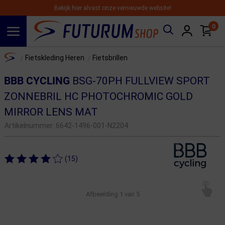
Bekijk hier alvast onze vernieuwde website!
0
Spring naar hoofdinhoud
Home
Fietskleding Heren
Fietsbrillen
/
/
BBB CYCLING
BSG-70PH FULLVIEW SPORT
ZONNEBRIL HC PHOTOCHROMIC GOLD
MIRROR LENS MAT
Artikelnummer:
6642-1496-001-N2204
(15)
Afbeelding
1
van 5