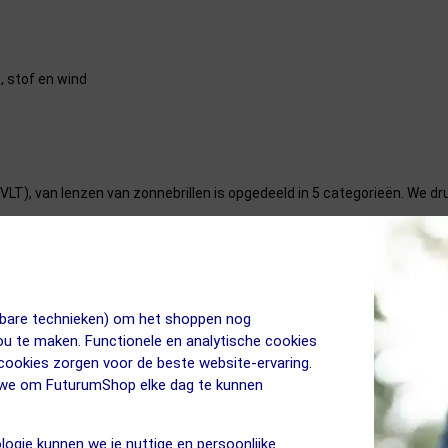
, stof en wind
(VLT), van lenzen van zonnebrillen is opgedeeld in 5 categorieën. We dr
n schemer.
egorie 1. Geschikt voor heldere dagen.
n en activiteiten in de felle zon.
jkbare technieken) om het shoppen nog
ergte bril. Nadelen: heel donker, ontneemt dieptezicht in enige mate.
jou te maken. Functionele en analytische cookies
 cookies zorgen voor de beste website-ervaring.
n we om FuturumShop elke dag te kunnen
logie kunnen we je nuttige en persoonlijke