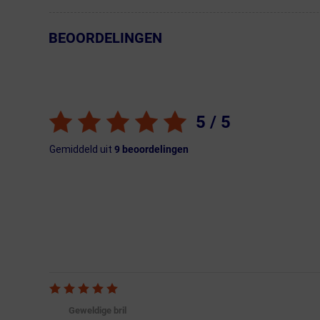
BEOORDELINGEN
← Terug naar productnavigatie
5
/ 5
Gemiddeld uit
9
beoordelingen
Geweldige bril