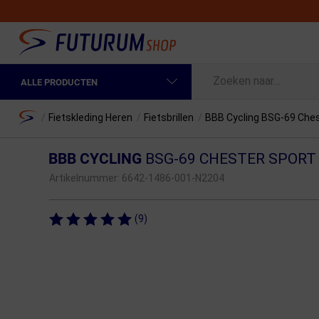
ALLE PRODUCTEN
Spring naar hoofdinhoud
Fietskleding Heren
Home
/
Fietskleding Heren
/
Fietsbrillen
/
BBB Cycling BSG-69 Ches
Fietskleding Dames
BBB CYCLING
BSG-69 CHESTER SPORT
Fietsonderdelen
Artikelnummer:
6642-1486-001-N2204
Fietselektronica
(9)
Fietsonderhoud
Sportvoeding en Verzorging
Fietstassen & Rugzakken
Fietsendragers & Fietskoffers