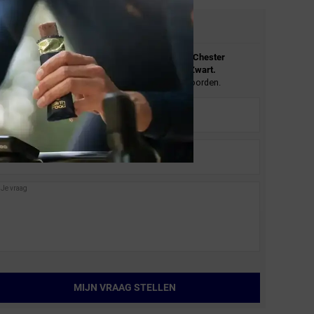
STEL JE VRAAG
Stel je vraag over de
BBB Cycling
BSG-69 Chester
Sport Zonnebril MLC Blauwe Lens Mat Zwart.
En wij zullen je zo spoedig mogelijk antwoorden.
MIJN VRAAG STELLEN