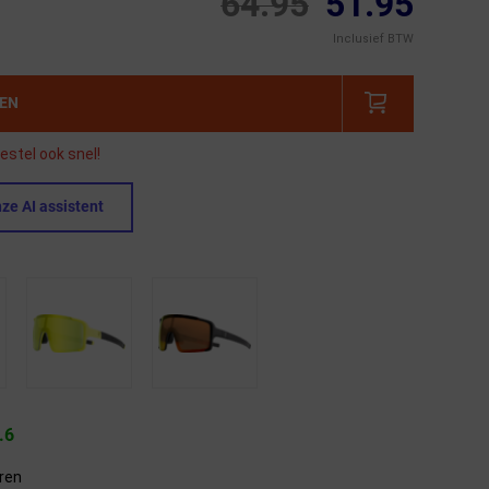
64.95
51.95
Inclusief BTW
GEN
estel ook snel!
ze AI assistent
.6
eren