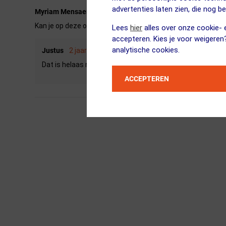
advertenties laten zien, die nog b
Myriam Mensaert
2 jaar geleden
Kan je op deze ook een clear lens plaatsen?
Lees
hier
alles over onze cookie- e
accepteren. Kies je voor weigeren
analytische cookies.
Justus
2 jaar geleden
Dat is helaas niet mogelijk.
ACCEPTEREN