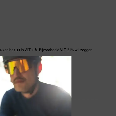
ukken het uit in VLT + %. Bijvoorbeeld VLT 21% wil zeggen