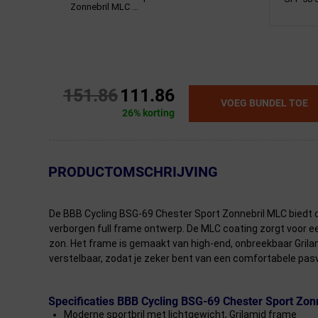
Zonnebril MLC ...
151.86
111.86
VOEG BUNDEL TOE
26% korting
← Terug naar productnavigatie
PRODUCTOMSCHRIJVING
De BBB Cycling BSG-69 Chester Sport Zonnebril MLC biedt de 
verborgen full frame ontwerp. De MLC coating zorgt voor een 
zon. Het frame is gemaakt van high-end, onbreekbaar Grilamid
verstelbaar, zodat je zeker bent van een comfortabele pas
Specificaties BBB Cycling BSG-69 Chester Sport Zo
Moderne sportbril met lichtgewicht, Grilamid frame