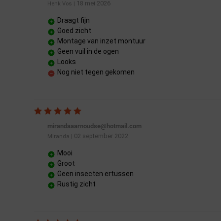
18 mei 2026
Henk Vos
|
Draagt fijn
Goed zicht
Montage van inzet montuur
Geen vuil in de ogen
Looks
Nog niet tegen gekomen
mirandaaarnoudse@hotmail.com
02 september 2022
Miranda
|
Mooi
Groot
Geen insecten ertussen
Rustig zicht