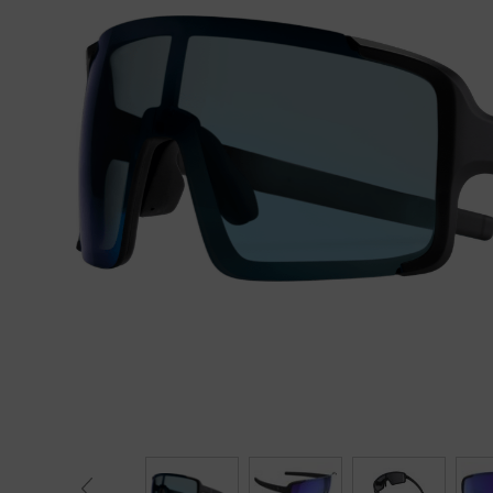
Fietstrainers
Hardlopen
Overige sporten & cadeaubon
Fietsen
Nieuw bij FuturumShop...