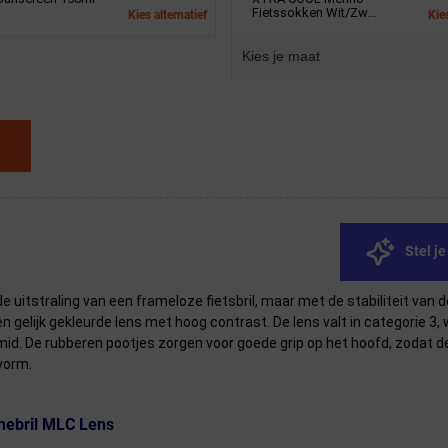
Fietssokken Wit/Zw...
Kies alternatief
Kies
Kies je maat
Stel j
uitstraling van een frameloze fietsbril, maar met de stabiliteit van de
gelijk gekleurde lens met hoog contrast. De lens valt in categorie 3, wat
. De rubberen pootjes zorgen voor goede grip op het hoofd, zodat de bri
vorm.
nnebril MLC Lens