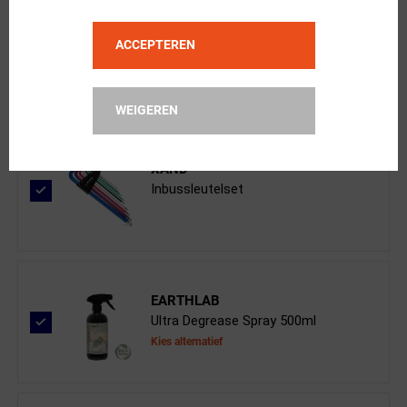
BBB Cycling
BCB-23R BrakeWire Remkabel 1.5 x 23...
ACCEPTEREN
WEIGEREN
XAND
Inbussleutelset
EARTHLAB
Ultra Degrease Spray 500ml
Kies alternatief