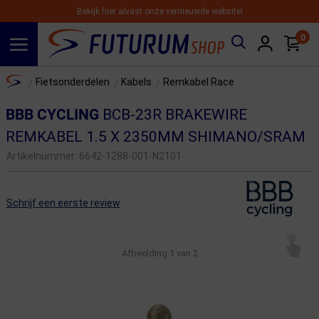
Bekijk hier alvast onze vernieuwde website!
0
Spring naar hoofdinhoud
Home
Fietsonderdelen
Kabels
Remkabel Race
/
/
/
BBB CYCLING
BCB-23R BRAKEWIRE
REMKABEL 1.5 X 2350MM SHIMANO/SRAM
Artikelnummer:
6642-1288-001-N2101
Schrijf een eerste review
Afbeelding
1
van 2