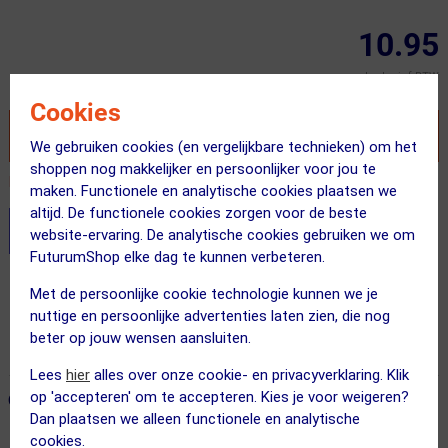
10.95
Inclusief BTW
Cookies
VOEG TOE AAN WINKELWAGEN
We gebruiken cookies (en vergelijkbare technieken) om het
shoppen nog makkelijker en persoonlijker voor jou te
Recent besteld door 2 klanten! Bestel ook snel!
maken. Functionele en analytische cookies plaatsen we
altijd. De functionele cookies zorgen voor de beste
Stel je productvragen aan onze AI assistent
website-ervaring. De analytische cookies gebruiken we om
FuturumShop elke dag te kunnen verbeteren.
Gratis verzending vanaf €49
Met de persoonlijke cookie technologie kunnen we je
nuttige en persoonlijke advertenties laten zien, die nog
Vandaag besteld = maandag in huis!
beter op jouw wensen aansluiten.
365 dagen retourrecht
Lees
hier
alles over onze cookie- en privacyverklaring. Klik
op 'accepteren' om te accepteren. Kies je voor weigeren?
ONZE AANBEVOLEN COMBINATIE
← Terug naar productnavigatie
Dan plaatsen we alleen functionele en analytische
cookies.