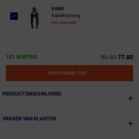
XAND
Kabelkniptang
Kies alternatief
86.80
77.80
10% KORTING
VOEG BUNDEL TOE
PRODUCTOMSCHRIJVING
← Terug naar productnavigatie
VRAGEN VAN KLANTEN
← Terug naar productnavigatie