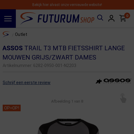
Bekijk hier alvast onze vernieuwde website!
0
Spring naar hoofdinhoud
Home
Outlet
/
ASSOS
TRAIL T3 MTB FIETSSHIRT LANGE
MOUWEN GRIJS/ZWART DAMES
Artikelnummer:
6282-0950-001-N2203
Schrijf een eerste review
Afbeelding
1
van 8
OP=OP!