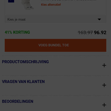
Kies alternatief
Kies je maat
163.97
96.92
41% KORTING
VOEG BUNDEL TOE
PRODUCTOMSCHRIJVING
← Terug naar productnavigatie
VRAGEN VAN KLANTEN
← Terug naar productnavigatie
BEOORDELINGEN
← Terug naar productnavigatie