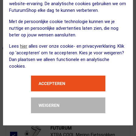
website-ervaring. De analytische cookies gebruiken we om
FuturumShop elke dag te kunnen verbeteren.
Gratis bezorging & retourneren
Met de persoonlijke cookie technologie kunnen we je
Vandaag besteld = maandag in huis!
nuttige en persoonlijke advertenties laten zien, die nog
365 dagen retourrecht
beter op jouw wensen aansluiten.
Lees
hier
alles over onze cookie- en privacyverklaring. Klik
ONZE AANBEVOLEN COMBINATIE
← Terug naar productnavigatie
op 'accepteren' om te accepteren. Kies je voor weigeren?
Dan plaatsen we alleen functionele en analytische
cookies.
Assos
Trail T3 MTB Fietsshirt Lange Mouwe...
ACCEPTEREN
WEIGEREN
Kies je maat
3 STUKS
FUTURUM
XTRA COOL Merino Fietssokken...