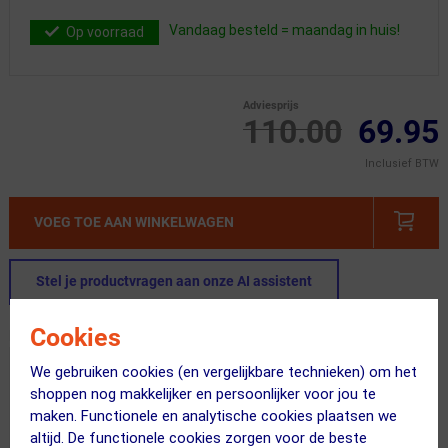
Vandaag besteld = maandag in huis!
Op voorraad
Adviesprijs
110.00
69.95
Inclusief BTW
VOEG TOE AAN WINKELWAGEN
Stel je productvragen aan onze AI assistent
Cookies
Dit product in andere versie
We gebruiken cookies (en vergelijkbare technieken) om het
shoppen nog makkelijker en persoonlijker voor jou te
maken. Functionele en analytische cookies plaatsen we
altijd. De functionele cookies zorgen voor de beste