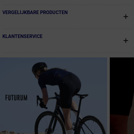
VERGELIJKBARE PRODUCTEN
← Terug naar productnavigatie
KLANTENSERVICE
← Terug naar productnavigatie