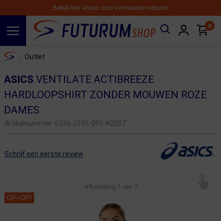
Bekijk hier alvast onze vernieuwde website!
0
Spring naar hoofdinhoud
Home
Outlet
/
ASICS
VENTILATE ACTIBREEZE
HARDLOOPSHIRT ZONDER MOUWEN ROZE
DAMES
Artikelnummer:
6226-2195-001-N2207
Schrijf een eerste review
Afbeelding
1
van 7
OP=OP!