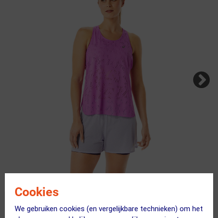
Cookies
Kies je maat
Vind jouw maat met onze AI assistent
We gebruiken cookies (en vergelijkbare technieken) om het