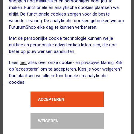
shoppen nog makkelijker en persoonlijker voor jou te
Uitverkocht
maken. Functionele en analytische cookies plaatsen we
altijd. De functionele cookies zorgen voor de beste
website-ervaring. De analytische cookies gebruiken we om
FuturumShop elke dag te kunnen verbeteren.
Adviesprijs
60.00
25.95
Met de persoonlijke cookie technologie kunnen we je
nuttige en persoonlijke advertenties laten zien, die nog
Inclusief BTW
beter op jouw wensen aansluiten.
Stel je productvragen aan onze AI assistent
Lees
hier
alles over onze cookie- en privacyverklaring. Klik
op 'accepteren' om te accepteren. Kies je voor weigeren?
Dan plaatsen we alleen functionele en analytische
cookies.
ALTERNATIEVE PRODUCTEN
ACCEPTEREN
WEIGEREN