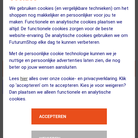
We gebruiken cookies (en vergelijkbare technieken) om het
Vandaag besteld = maandag in huis!
Op voorraad
shoppen nog makkelijker en persoonlijker voor jou te
maken. Functionele en analytische cookies plaatsen we
altijd. De functionele cookies zorgen voor de beste
Adviesprijs
website-ervaring. De analytische cookies gebruiken we om
22.00
17.95
FuturumShop elke dag te kunnen verbeteren.
Inclusief BTW
Met de persoonlijke cookie technologie kunnen we je
nuttige en persoonlijke advertenties laten zien, die nog
beter op jouw wensen aansluiten.
VOEG TOE AAN WINKELWAGEN
Lees
hier
alles over onze cookie- en privacyverklaring. Klik
op 'accepteren' om te accepteren. Kies je voor weigeren?
Stel je productvragen aan onze AI assistent
Dan plaatsen we alleen functionele en analytische
cookies.
Gratis verzending vanaf €49
Vandaag besteld = maandag in huis!
ACCEPTEREN
365 dagen retourrecht