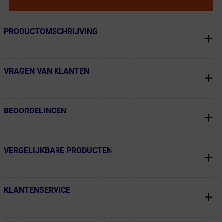
PRODUCTOMSCHRIJVING
← Terug naar productnavigatie
VRAGEN VAN KLANTEN
← Terug naar productnavigatie
BEOORDELINGEN
← Terug naar productnavigatie
VERGELIJKBARE PRODUCTEN
← Terug naar productnavigatie
KLANTENSERVICE
← Terug naar productnavigatie