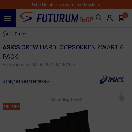
Bekijk hier alvast onze vernieuwde website!
0
Spring naar hoofdinhoud
Home
Outlet
/
ASICS
CREW HARDLOOPSOKKEN ZWART 6
PACK
Artikelnummer:
6226-1962-004-N2107
Schrijf een eerste review
Afbeelding
1
van 2
OP=OP!