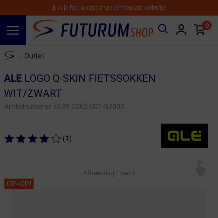
Bekijk hier alvast onze vernieuwde website!
0
Spring naar hoofdinhoud
Home
Outlet
/
ALE
LOGO Q-SKIN FIETSSOKKEN
WIT/ZWART
Artikelnummer:
6539-0262-001-N2003
(1)
Afbeelding
1
van 2
OP=OP!