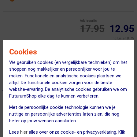
Adviesprijs
17.95
12.95
Inclusief BTW
Cookies
Recent besteld door 2 klanten! Bestel ook snel!
We gebruiken cookies (en vergelijkbare technieken) om het
Stel je productvragen aan onze AI assistent
shoppen nog makkelijker en persoonlijker voor jou te
maken. Functionele en analytische cookies plaatsen we
altijd. De functionele cookies zorgen voor de beste
ALTERNATIEVE PRODUCTEN
website-ervaring. De analytische cookies gebruiken we om
FuturumShop elke dag te kunnen verbeteren.
Met de persoonlijke cookie technologie kunnen we je
OP=OP!
OP=OP!
nuttige en persoonlijke advertenties laten zien, die nog
beter op jouw wensen aansluiten.
Lees
hier
alles over onze cookie- en privacyverklaring. Klik