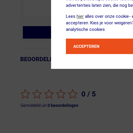
advertenties laten zien, die nog b
Lees
hier
alles over onze cookie- e
accepteren. Kies je voor weigeren
analytische cookies.
MIJN VRAAG STELLEN
ACCEPTEREN
BEOORDELINGEN
← Terug naar productnavigatie
0
/ 5
Gemiddeld uit
0
beoordelingen