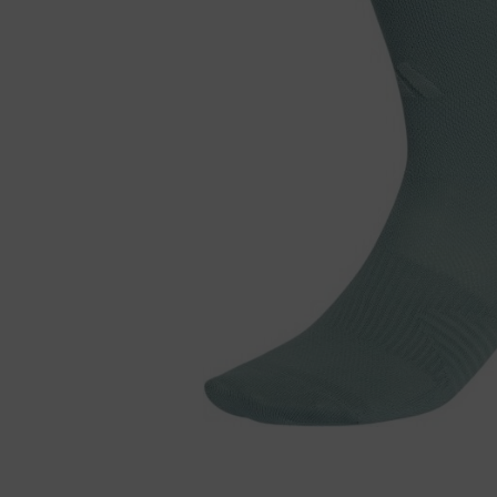
Fietstrainers
Hardlopen
Overige sporten & cadeaubon
Fietsen
Nieuw bij FuturumShop...