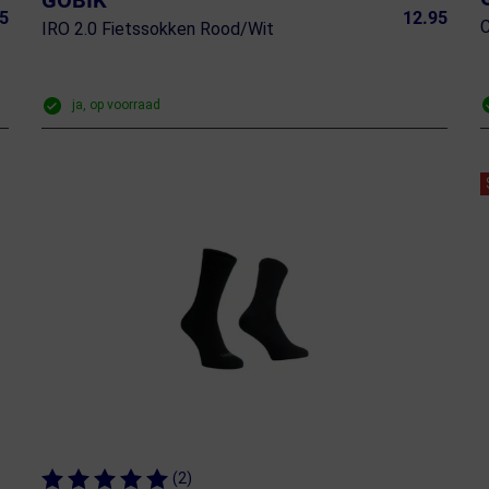
GOBIK
5
12.95
C
IRO 2.0 Fietssokken Rood/Wit
ja, op voorraad
(2)