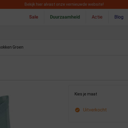
Bekijk hier alvast onze vernieuwde website!
Sale
Duurzaamheid
Actie
Blog
sokken Groen
Kies je maat
Uitverkocht