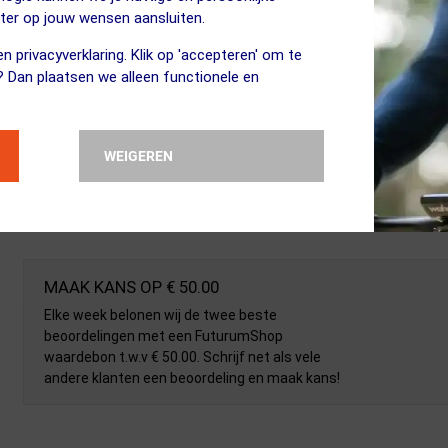
eter op jouw wensen aansluiten.
n privacyverklaring. Klik op 'accepteren' om te
? Dan plaatsen we alleen functionele en
WEIGEREN
MAAK KANS OP € 50.00
Elke week belonen wij de twee beste
beoordelingen met een FuturumShop
waardebon t.w.v € 50.00. Schrijf net als vele
andere klanten een beoordeling en maak kans!