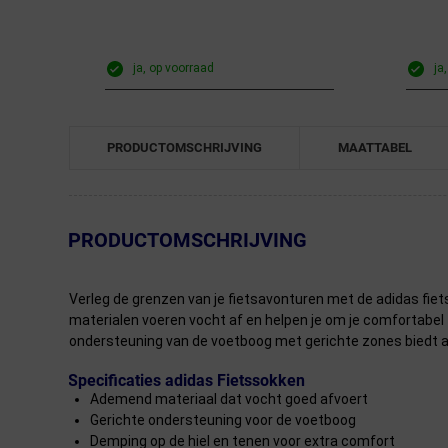
ja, op voorraad
ja
PRODUCTOMSCHRIJVING
MAATTABEL
← Terug naar productnavigatie
PRODUCTOMSCHRIJVING
Verleg de grenzen van je fietsavonturen met de adidas fie
materialen voeren vocht af en helpen je om je comfortabel 
ondersteuning van de voetboog met gerichte zones biedt 
Specificaties adidas Fietssokken
Ademend materiaal dat vocht goed afvoert
Gerichte ondersteuning voor de voetboog
Demping op de hiel en tenen voor extra comfort