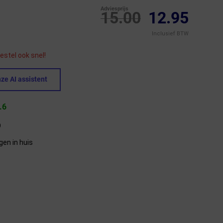
Adviesprijs
15.00
12.95
Inclusief BTW
estel ook snel!
ze AI assistent
.6
9
gen in huis