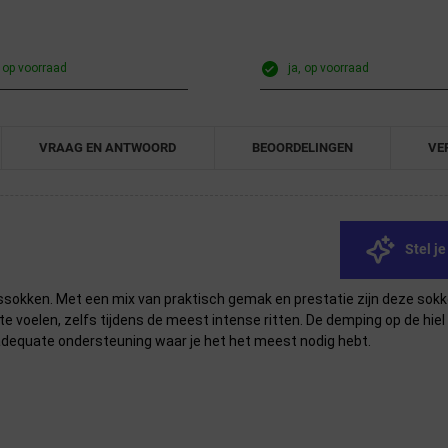
, op voorraad
ja, op voorraad
VRAAG EN ANTWOORD
BEOORDELINGEN
VE
Stel j
tssokken. Met een mix van praktisch gemak en prestatie zijn deze so
te voelen, zelfs tijdens de meest intense ritten. De demping op de hie
adequate ondersteuning waar je het het meest nodig hebt.