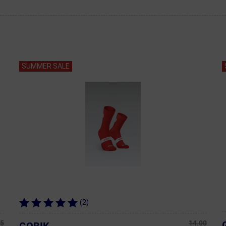
SUMMER SALE
(2)
95
14.00