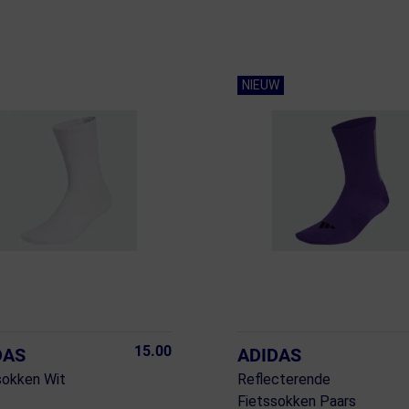
NIEUW
15.00
DAS
ADIDAS
sokken Wit
Reflecterende
Fietssokken Paars