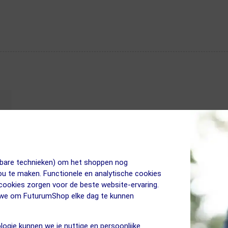
jkbare technieken) om het shoppen nog
jou te maken. Functionele en analytische cookies
 cookies zorgen voor de beste website-ervaring.
n we om FuturumShop elke dag te kunnen
logie kunnen we je nuttige en persoonlijke