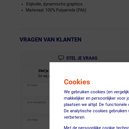
Stijlvolle, dynamische graphics
Materiaal: 100% Polyamide (PA6)
VRAGEN VAN KLANTEN
← Terug naar productnavigatie
STEL JE VRAAG
Stel je vraag over de
adidas
Fietssokken Groen.
En wij zullen je zo spoedig mogelijk antwoorden.
Cookies
We gebruiken cookies (en vergeli
makkelijker en persoonlijker voor 
plaatsen we altijd. De functionele
De analytische cookies gebruike
verbeteren.
Met de persoonlijke cookie techno