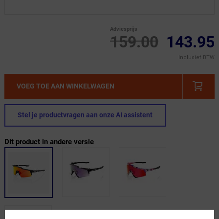
Adviesprijs
159.00
143.95
Inclusief BTW
VOEG TOE AAN WINKELWAGEN
Stel je productvragen aan onze AI assistent
Dit product in andere versie