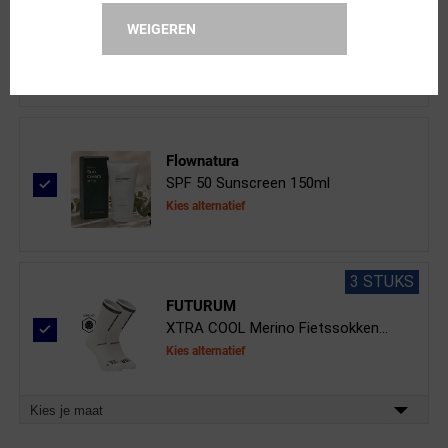
ppeeqq
WEIGEREN
Clear Vision Spray 50ml
Flownatura
SPF 50 Sunscreen 150ml
Kies alternatief
3 STUKS
FUTURUM
XTRA COOL Merino Fietssokken...
Kies alternatief
Kies je maat