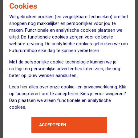
Cookies
We gebruiken cookies (en vergelijkbare technieken) om het
shoppen nog makkelijker en persoonlijker voor jou te
maken. Functionele en analytische cookies plaatsen we
Gratis bezorging & retourneren
altijd. De functionele cookies zorgen voor de beste
website-ervaring. De analytische cookies gebruiken we om
Voor 23:00 uur besteld, morgen in huis
FuturumShop elke dag te kunnen verbeteren.
365 dagen retourrecht
Met de persoonlijke cookie technologie kunnen we je
nuttige en persoonlijke advertenties laten zien, die nog
ONZE AANBEVOLEN COMBINATIE
← Terug naar productnavigatie
beter op jouw wensen aansluiten.
Lees
hier
alles over onze cookie- en privacyverklaring. Klik
100%
op 'accepteren' om te accepteren. Kies je voor weigeren?
Speedcraft SL Sport Zonnebril Zwart...
Dan plaatsen we alleen functionele en analytische
cookies.
ACCEPTEREN