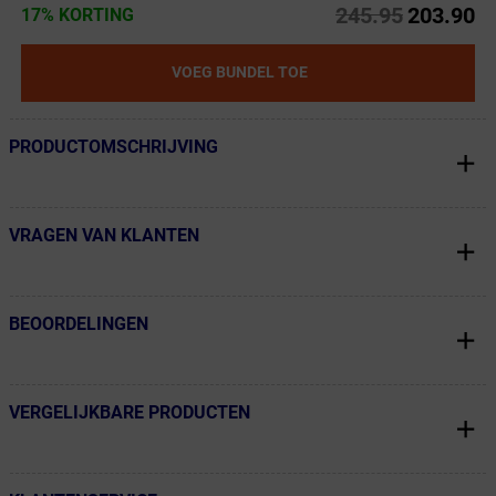
245.95
203.90
17% KORTING
VOEG BUNDEL TOE
PRODUCTOMSCHRIJVING
← Terug naar productnavigatie
VRAGEN VAN KLANTEN
← Terug naar productnavigatie
BEOORDELINGEN
← Terug naar productnavigatie
VERGELIJKBARE PRODUCTEN
← Terug naar productnavigatie