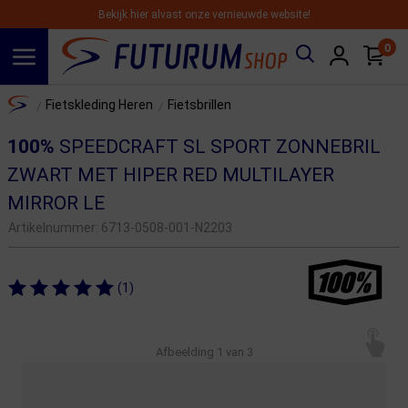
Bekijk hier alvast onze vernieuwde website!
0
Spring naar hoofdinhoud
Home
Fietskleding Heren
Fietsbrillen
/
/
100%
SPEEDCRAFT SL SPORT ZONNEBRIL
ZWART MET HIPER RED MULTILAYER
MIRROR LE
Artikelnummer:
6713-0508-001-N2203
(1)
Afbeelding
1
van 3