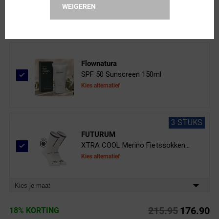
Clear Vision Spray 50ml
WEIGEREN
Flownatura
SPF 50 Sunscreen 150ml
Kies alternatief
3 STUKS
FUTURUM
XTRA COOL Merino Fietssokken...
Kies alternatief
Kies je maat
215.95
176.90
18% KORTING