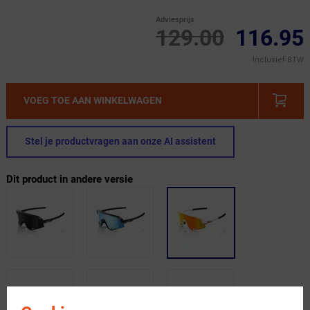
Adviesprijs
129.00
116.95
Inclusief BTW
VOEG TOE AAN WINKELWAGEN
Stel je productvragen aan onze AI assistent
Dit product in andere versie