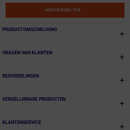
VOEG BUNDEL TOE
PRODUCTOMSCHRIJVING
← Terug naar productnavigatie
VRAGEN VAN KLANTEN
← Terug naar productnavigatie
BEOORDELINGEN
← Terug naar productnavigatie
VERGELIJKBARE PRODUCTEN
← Terug naar productnavigatie
KLANTENSERVICE
← Terug naar productnavigatie