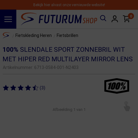
Bekijk hier alvast onze vernieuwde website!
0
Spring naar hoofdinhoud
Home
Fietskleding Heren
Fietsbrillen
/
/
100%
SLENDALE SPORT ZONNEBRIL WIT
MET HIPER RED MULTILAYER MIRROR LENS
Artikelnummer:
6713-0584-001-N2403
(3)
Afbeelding
1
van 1