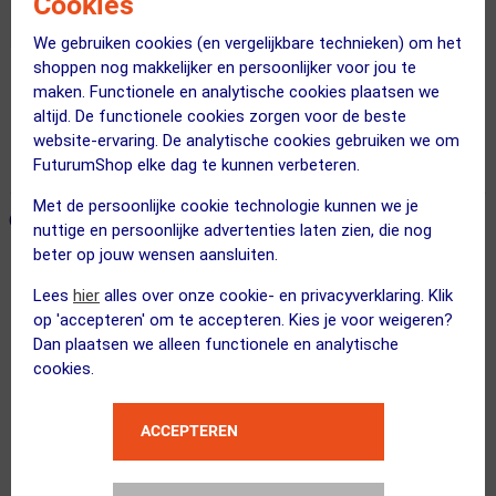
Cookies
We gebruiken cookies (en vergelijkbare technieken) om het
shoppen nog makkelijker en persoonlijker voor jou te
maken. Functionele en analytische cookies plaatsen we
Gratis bezorging & retourneren
altijd. De functionele cookies zorgen voor de beste
Voor 23:00 uur besteld, morgen in huis
website-ervaring. De analytische cookies gebruiken we om
365 dagen retourrecht
FuturumShop elke dag te kunnen verbeteren.
Met de persoonlijke cookie technologie kunnen we je
ONZE AANBEVOLEN COMBINATIE
← Terug naar productnavigatie
nuttige en persoonlijke advertenties laten zien, die nog
beter op jouw wensen aansluiten.
Lees
hier
alles over onze cookie- en privacyverklaring. Klik
100%
op 'accepteren' om te accepteren. Kies je voor weigeren?
Slendale Sport Zonnebril Wit met Hi...
Dan plaatsen we alleen functionele en analytische
cookies.
ACCEPTEREN
ppeeqq