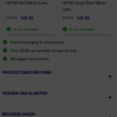
HiPER Red Mirror Lens
HiPER Royal Blue Mirror
Lens
159.90
143.95
159.90
143.95
ja, op voorraad
ja, op voorraad
Gratis bezorging & retourneren
Voor 23:00 uur besteld, morgen in huis
365 dagen retourrecht
PRODUCTOMSCHRIJVING
← Terug naar productnavigatie
VRAGEN VAN KLANTEN
← Terug naar productnavigatie
BEOORDELINGEN
← Terug naar productnavigatie