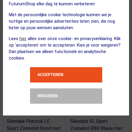
FuturumShop elke dag te kunnen verbeteren.
Met de persoonlijke cookie technologie kunnen we je
nuttige en persoonlijke advertenties laten zien, die nog
ALTERNATIEVE PRODUCTEN
beter op jouw wensen aansluiten.
Lees
hier
alles over onze cookie- en privacyverklaring. Klik
op 'accepteren' om te accepteren. Kies je voor weigeren?
Dan plaatsen we alleen functionele en analytische
cookies.
ACCEPTEREN
WEIGEREN
(3)
(1)
100%
100%
Slendale Pidcock LE
Slendale SL Sport
Sport Zonnebril Rood met
Zonnebril RBH Blauw met