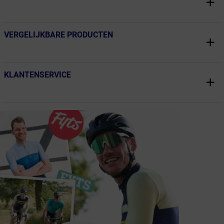
VERGELIJKBARE PRODUCTEN
← Terug naar productnavigatie
KLANTENSERVICE
← Terug naar productnavigatie