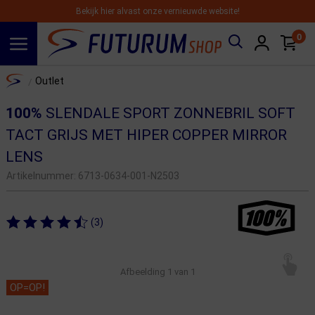
Bekijk hier alvast onze vernieuwde website!
0
Spring naar hoofdinhoud
Home
Outlet
/
100%
SLENDALE SPORT ZONNEBRIL SOFT
TACT GRIJS MET HIPER COPPER MIRROR
LENS
Artikelnummer:
6713-0634-001-N2503
(3)
Afbeelding
1
van 1
OP=OP!