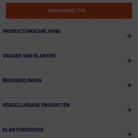
VOEG BUNDEL TOE
PRODUCTOMSCHRIJVING
← Terug naar productnavigatie
VRAGEN VAN KLANTEN
← Terug naar productnavigatie
BEOORDELINGEN
← Terug naar productnavigatie
VERGELIJKBARE PRODUCTEN
← Terug naar productnavigatie
KLANTENSERVICE
← Terug naar productnavigatie