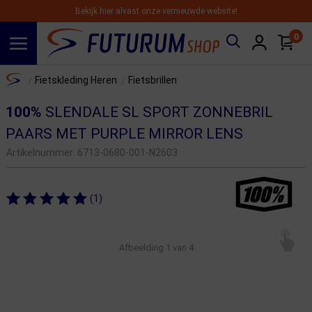
Bekijk hier alvast onze vernieuwde website!
0
Spring naar hoofdinhoud
Home
Fietskleding Heren
Fietsbrillen
/
/
100%
SLENDALE SL SPORT ZONNEBRIL
PAARS MET PURPLE MIRROR LENS
Artikelnummer:
6713-0680-001-N2603
(1)
Afbeelding
1
van 4