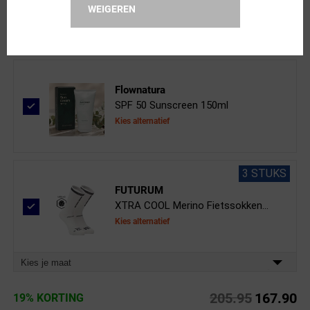
Clear Vision Spray 50ml
WEIGEREN
Flownatura
SPF 50 Sunscreen 150ml
Kies alternatief
3 STUKS
FUTURUM
XTRA COOL Merino Fietssokken...
Kies alternatief
Kies je maat
205.95
167.90
19% KORTING