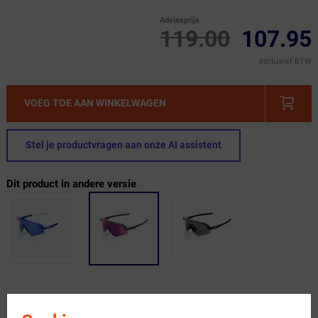
Adviesprijs
119.00
107.95
Inclusief BTW
VOEG TOE AAN WINKELWAGEN
Stel je productvragen aan onze AI assistent
Dit product in andere versie