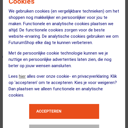
Cookies
We gebruiken cookies (en vergelijkbare technieken) om het
shoppen nog makkelijker en persoonlijker voor jou te
maken. Functionele en analytische cookies plaatsen we
Gratis bezorging & retourneren
altijd. De functionele cookies zorgen voor de beste
Voor 23:00 uur besteld, morgen in huis
website-ervaring. De analytische cookies gebruiken we om
365 dagen retourrecht
FuturumShop elke dag te kunnen verbeteren.
Met de persoonlijke cookie technologie kunnen we je
ONZE AANBEVOLEN COMBINATIE
← Terug naar productnavigatie
nuttige en persoonlijke advertenties laten zien, die nog
beter op jouw wensen aansluiten.
Lees
hier
alles over onze cookie- en privacyverklaring. Klik
100%
op 'accepteren' om te accepteren. Kies je voor weigeren?
Slendale SL Sport Zonnebril Paars m...
Dan plaatsen we alleen functionele en analytische
cookies.
ACCEPTEREN
ppeeqq