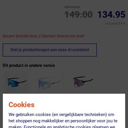
Adviesprijs
149.00
134.95
Inclusief BTW
Recent besteld door 2 klanten! Bestel ook snel!
Stel je productvragen aan onze AI assistent
Dit product in andere versie
Cookies
We gebruiken cookies (en vergelijkbare technieken) om
het shoppen nog makkelijker en persoonlijker voor jou te
maken. Functionele en analytische cookies plaatsen we