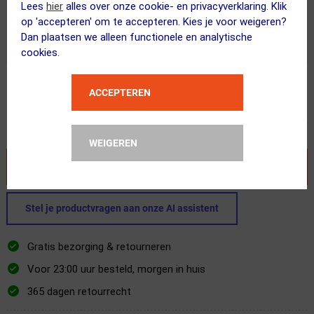
Lees
hier
alles over onze cookie- en privacyverklaring. Klik
Slechts 1 stuk
op voorraad!
op 'accepteren' om te accepteren. Kies je voor weigeren?
Voor 23:00 uur besteld, morgen GRATIS bezorgd!
Dan plaatsen we alleen functionele en analytische
cookies.
Adviesprijs
ACCEPTEREN
165.00
78.95
Inclusief BTW
WEIGEREN
VOEG TOE AAN WINKELWAGEN
Stel je productvragen aan onze AI assistent
Gratis bezorging & retourneren
Voor 23:00 uur besteld, morgen in huis
365 dagen retourrecht