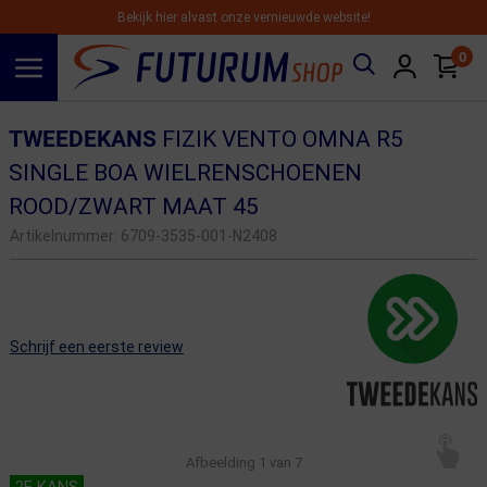
Bekijk hier alvast onze vernieuwde website!
0
Spring naar hoofdinhoud
TWEEDEKANS
FIZIK VENTO OMNA R5
SINGLE BOA WIELRENSCHOENEN
ROOD/ZWART MAAT 45
Artikelnummer:
6709-3535-001-N2408
Schrijf een eerste review
Afbeelding
1
van 7