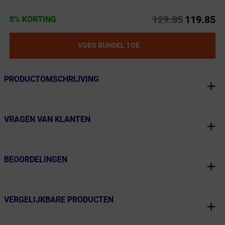
129.85
119.85
8% KORTING
VOEG BUNDEL TOE
PRODUCTOMSCHRIJVING
← Terug naar productnavigatie
VRAGEN VAN KLANTEN
← Terug naar productnavigatie
BEOORDELINGEN
← Terug naar productnavigatie
VERGELIJKBARE PRODUCTEN
← Terug naar productnavigatie