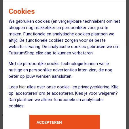
Adviesprijs
Cookies
99.95
89.95
We gebruiken cookies (en vergelijkbare technieken) om het
Inclusief BTW
shoppen nog makkelijker en persoonlijker voor jou te
maken. Functionele en analytische cookies plaatsen we
VOEG TOE AAN WINKELWAGEN
altijd. De functionele cookies zorgen voor de beste
website-ervaring. De analytische cookies gebruiken we om
Recent besteld door 6 klanten! Bestel ook snel!
FuturumShop elke dag te kunnen verbeteren.
Met de persoonlijke cookie technologie kunnen we je
Stel je productvragen aan onze AI assistent
nuttige en persoonlijke advertenties laten zien, die nog
beter op jouw wensen aansluiten.
Gratis bezorging & retourneren
Lees
hier
alles over onze cookie- en privacyverklaring. Klik
Voor 23:00 uur besteld, morgen in huis
op 'accepteren' om te accepteren. Kies je voor weigeren?
Dan plaatsen we alleen functionele en analytische
365 dagen retourrecht
cookies.
ONZE AANBEVOLEN COMBINATIE
← Terug naar productnavigatie
ACCEPTEREN