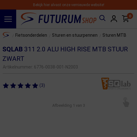
Bekijk hier alvast onze vernieuwde website!
0
Spring naar hoofdinhoud
Home
Fietsonderdelen
Sturen en stuurpennen
Sturen MTB
/
/
/
SQLAB
311 2.0 ALU HIGH RISE MTB STUUR
ZWART
Artikelnummer:
6776-0038-001-N2003
(3)
Afbeelding
1
van 3