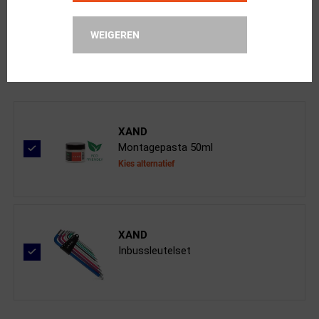
SQlab
WEIGEREN
311 2.0 Alu High Rise MTB Stuur Zwa...
XAND
Montagepasta 50ml
Kies alternatief
XAND
Inbussleutelset