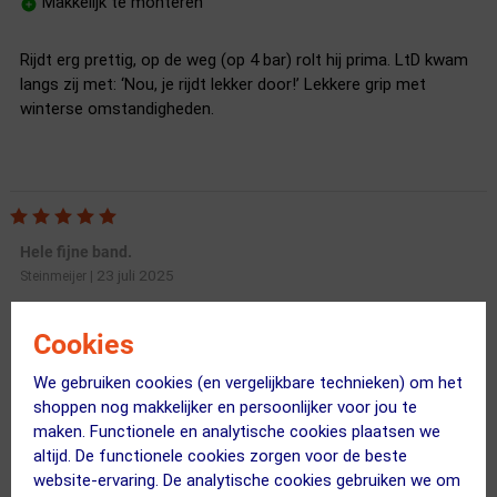
Makkelijk te monteren
Rijdt erg prettig, op de weg (op 4 bar) rolt hij prima. LtD kwam
langs zij met: ‘Nou, je rijdt lekker door!’ Lekkere grip met
winterse omstandigheden.
Hele fijne band.
23 juli 2025
Steinmeijer
|
Mooie prijs.
Cookies
Goede allroundband. Veel grip.
Goede look.
We gebruiken cookies (en vergelijkbare technieken) om het
Zeer lekbestendig
shoppen nog makkelijker en persoonlijker voor jou te
Tubeless.
maken. Functionele en analytische cookies plaatsen we
Slijt redelijk snel.
altijd. De functionele cookies zorgen voor de beste
Je moet tot 3 bar pompen.
website-ervaring. De analytische cookies gebruiken we om