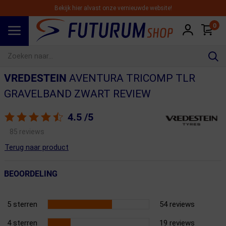
Bekijk hier alvast onze vernieuwde website!
0
Spring naar hoofdinhoud
VREDESTEIN
AVENTURA TRICOMP TLR
GRAVELBAND ZWART REVIEW
4.5
/5
85 reviews
Terug naar product
BEOORDELING
5 sterren
54 reviews
4 sterren
19 reviews