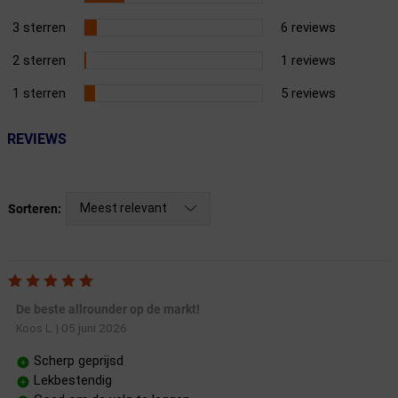
3 sterren
6 reviews
2 sterren
1 reviews
1 sterren
5 reviews
REVIEWS
Meest relevant
Sorteren:
De beste allrounder op de markt!
05 juni 2026
Koos L.
|
Scherp geprijsd
Lekbestendig