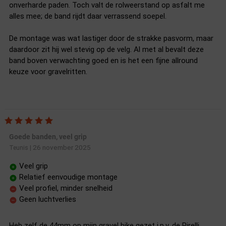
onverharde paden. Toch valt de rolweerstand op asfalt me
alles mee; de band rijdt daar verrassend soepel.
De montage was wat lastiger door de strakke pasvorm, maar
daardoor zit hij wel stevig op de velg. Al met al bevalt deze
band boven verwachting goed en is het een fijne allround
keuze voor gravelritten.
Goede banden, veel grip
26 november 2025
Teunis
|
Veel grip
Relatief eenvoudige montage
Veel profiel, minder snelheid
Geen luchtverlies
Heb zelf de 44mm op mijn gravel bike gezet i.p.v. de Pirelli