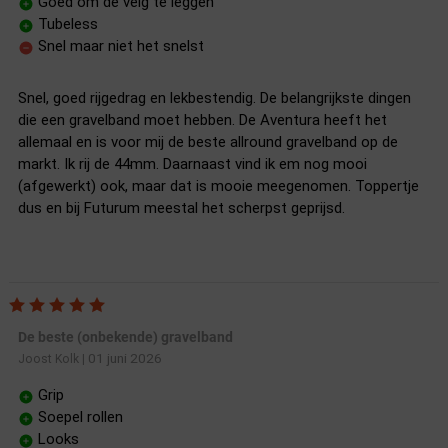
Goed om de velg te leggen
Tubeless
Snel maar niet het snelst
Snel, goed rijgedrag en lekbestendig. De belangrijkste dingen
die een gravelband moet hebben. De Aventura heeft het
allemaal en is voor mij de beste allround gravelband op de
markt. Ik rij de 44mm. Daarnaast vind ik em nog mooi
(afgewerkt) ook, maar dat is mooie meegenomen. Toppertje
dus en bij Futurum meestal het scherpst geprijsd.
De beste (onbekende) gravelband
01 juni 2026
Joost Kolk
|
Grip
Soepel rollen
Looks