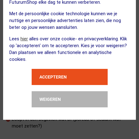
FuturumShop elke dag te kunnen verbeteren.
Prima band en hele goede prijskwaliteit verhouding.
Al meerdere banden versleten en is een heerlijke allround band.
Met de persoonlijke cookie technologie kunnen we je
Twee minpuntjes, het loopvlak in het midden slijt redelijk snel
nuttige en persoonlijke advertenties laten zien, die nog
op het achterwiel.
beter op jouw wensen aansluiten.
En hij moet volgens aanwijzing tot minimaal 3 bar opgepompt
Lees
hier
alles over onze cookie- en privacyverklaring. Klik
worden. Zal ivm de wangen zijn maar beetje vreemd omdat je
op 'accepteren' om te accepteren. Kies je voor weigeren?
hoort dat andere banden soms 1,5 bar hebben.
Dan plaatsen we alleen functionele en analytische
cookies.
ACCEPTEREN
Echt een goed bandje (vervolg eerdere review)
16 oktober 2024
Manuel Ringe
|
WEIGEREN
Grip
Te rijden met lagere bandenspanning dan opgegeven
Loopt in den beginnen wat af (poreus of sealant wat
moet zetten?)