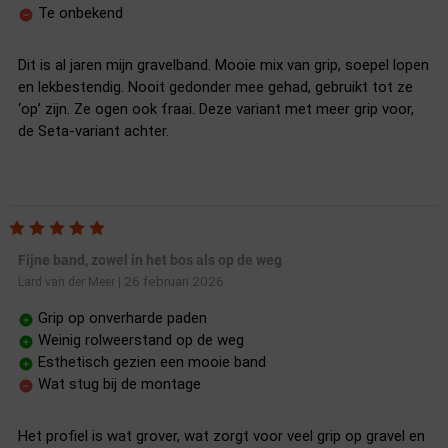
Te onbekend
Dit is al jaren mijn gravelband. Mooie mix van grip, soepel lopen
en lekbestendig. Nooit gedonder mee gehad, gebruikt tot ze
‘op’ zijn. Ze ogen ook fraai. Deze variant met meer grip voor,
de Seta-variant achter.
Fijne band, zowel in het bos als op de weg
26 februari 2026
Lard van der Meer
|
Grip op onverharde paden
Weinig rolweerstand op de weg
Esthetisch gezien een mooie band
Wat stug bij de montage
Het profiel is wat grover, wat zorgt voor veel grip op gravel en