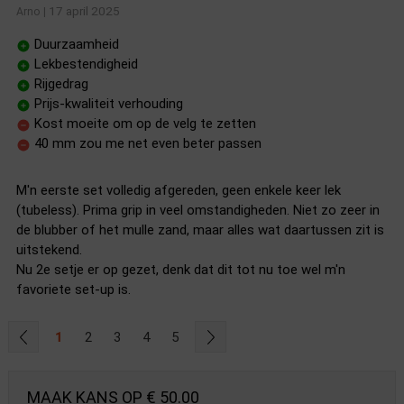
17 april 2025
Arno
|
Duurzaamheid
Lekbestendigheid
Rijgedrag
Prijs-kwaliteit verhouding
Kost moeite om op de velg te zetten
40 mm zou me net even beter passen
M'n eerste set volledig afgereden, geen enkele keer lek
(tubeless). Prima grip in veel omstandigheden. Niet zo zeer in
de blubber of het mulle zand, maar alles wat daartussen zit is
uitstekend.
Nu 2e setje er op gezet, denk dat dit tot nu toe wel m'n
favoriete set-up is.
1
2
3
4
5
MAAK KANS OP € 50.00