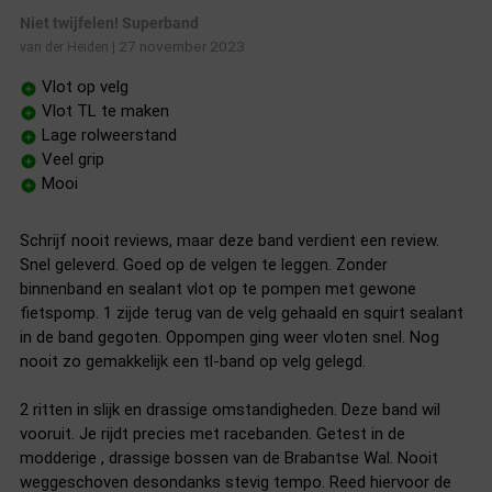
Niet twijfelen! Superband
27 november 2023
van der Heiden
|
Vlot op velg
Vlot TL te maken
Lage rolweerstand
Veel grip
Mooi
Schrijf nooit reviews, maar deze band verdient een review.
Snel geleverd. Goed op de velgen te leggen. Zonder
binnenband en sealant vlot op te pompen met gewone
fietspomp. 1 zijde terug van de velg gehaald en squirt sealant
in de band gegoten. Oppompen ging weer vloten snel. Nog
nooit zo gemakkelijk een tl-band op velg gelegd.
2 ritten in slijk en drassige omstandigheden. Deze band wil
vooruit. Je rijdt precies met racebanden. Getest in de
modderige , drassige bossen van de Brabantse Wal. Nooit
weggeschoven desondanks stevig tempo. Reed hiervoor de