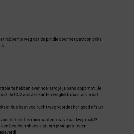
et rubbertje weg dat de pin die door het patroon prikt
is.
ole te hebben over hoe hard je je band oppompt. Je
dat de CO2 aan alle kanten weglekt, maar als je dat
t er dus best veel lucht weg voordat het goed afsluit
e voor het meten minimaal een halve bar kwijtraakt?
on een beschermhoesje zit om je vingers tegen
eleverd!