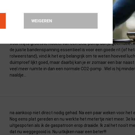
Nog niet gebruikt en hopelijk gaat dit ook niet gebeuren
WEIGEREN
Voor mij is grootste nadeel van een CO2-pomp dat je geen idee heb
de juiste bandenspanning essentieel is voor een goede rit (of he
rolweerstand), vind ik het erg belangrijk om te weten hoeveel luch
duimproef lijkt goed, maar daarbij kan je er zomaar een bar naast z
veel meer ruimte in dan een normale CO2-pomp . Wel is hij minde
naaldje...
na aankoop niet direct nodig gehad. Na een paar weken voor het e
Nog eens plat gereden en nu werkte het metertje niet meer. 3e ke
uitgespoten als ik de gaspatroon erop draaide. Ik zal het nooit m
dat nu weggegooid is. Nu uitkijken naar een beter!!!