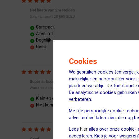
Het beste van 2 werelden
20 juni 2020
D.van Lingen
|
Compact
Alles in 1
Degelijk
Geen
Cookies
We gebruiken cookies (en vergeli
makkelijker en persoonlijker voor 
Super airbooster
plaatsen we altijd. De functionele
04 juli 2020
Wandels daniel
|
De analytische cookies gebruike
Klein en compact
verbeteren.
Niet kunnen vastmaken aan u frame
Met de persoonlijke cookie techno
advertenties laten zien, die nog b
Lees
hier
alles over onze cookie- e
accepteren. Kies je voor weigeren
Goed