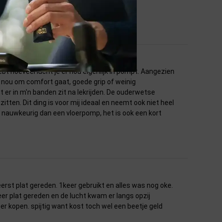
t hoeveel lucht je er nou eigenlijk in pompt. Aangezien
t nou om comfort gaat, goede grip of weinig
t er in m'n banden zit na lekrijden. De ouderwetse
itten. Dit ding is voor mij ideaal en neemt ook niet heel
r nauwkeurig dan een vloerpomp, het is ook een kort
erst plat gereden. 1keer gebruikt en alles was nog oke.
er plat gereden en de lucht kwam er langs opzij
eer kopen. spijtig want kost toch wel een beetje geld