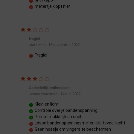
metertje klopt niet
fragiel
15 november 2022
Olaf Smits
|
Fragiel
Gedeeltelijk enthousiast
14 mei 2022
Dennis Waterman
|
Klein en licht
Controle over je bandenspanning
Pompt makkelijk en snel
Losse bandenspanningsmeter lekt teveel lucht
Geen hoesje om vingers te beschermen