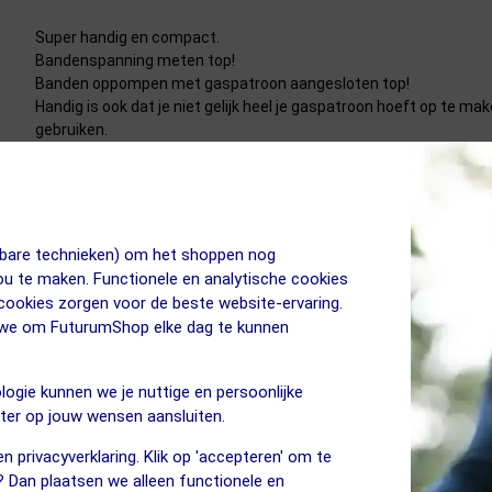
Super handig en compact.
Bandenspanning meten top!
Banden oppompen met gaspatroon aangesloten top!
Handig is ook dat je niet gelijk heel je gaspatroon hoeft op te m
gebruiken.
Voor mij een top product.
jkbare technieken) om het shoppen nog
jou te maken. Functionele en analytische cookies
Heb hem al eens gebruikt om te zien hoe het werkt, en dit werkt 
 cookies zorgen voor de beste website-ervaring.
Bedankt 😀👍
n we om FuturumShop elke dag te kunnen
logie kunnen we je nuttige en persoonlijke
eter op jouw wensen aansluiten.
n privacyverklaring. Klik op 'accepteren' om te
? Dan plaatsen we alleen functionele en