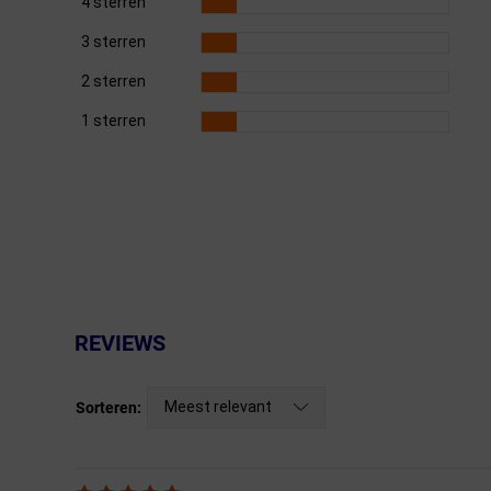
4 sterren
3 sterren
Fietstrainers
2 sterren
Hardlopen
1 sterren
Overige sporten & cadeaubon
Fietsen
Nieuw bij FuturumShop...
REVIEWS
Meest relevant
Sorteren: