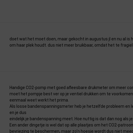
doet wat het moet doen, maar gekocht in augustus jl en nu al is h
om haar plek houdt. dus niet meer bruikbaar, omdat het te fragiel 
Handige CO2-pomp met goed afleesbare drukmeter om meer contr
moet het pompje best ver op je ventiel drukken om te voorkomen 
eenmaal weet werkt het prima.
Als losse bandenspanningsmeter heb je hetzelfde probleem en lek
en je dus
eindelijk je bandenspanning meet. Hoe nuttig is dat dan nog als j
Een ander dingetje is wel dat op alle plaatjes om het CO2-patro
bevriezing te beschermen, maar zo'n hoesje wordt dus niet meeg