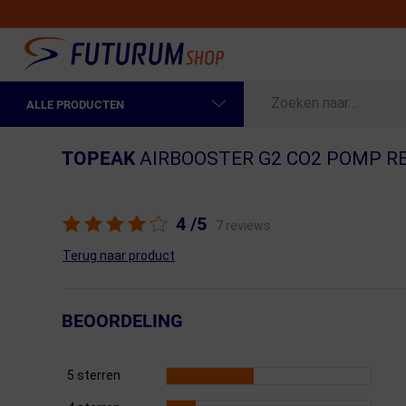
ALLE PRODUCTEN
Spring naar hoofdinhoud
Fietskleding Heren
TOPEAK
AIRBOOSTER G2 CO2 POMP R
Fietskleding Dames
Fietsonderdelen
4
/5
7 reviews
Fietselektronica
Terug naar product
Fietsonderhoud
BEOORDELING
Sportvoeding en Verzorging
Fietstassen & Rugzakken
5 sterren
Fietsendragers & Fietskoffers