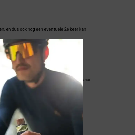
aken, en dus ook nog een eventuele 2e keer kan
echt super goed, snel en gemakkelijk afleesbaar.