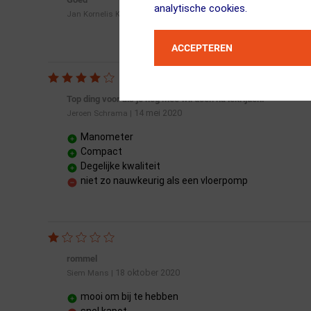
analytische cookies.
11 augustus 2022
Jan Kornelis Knapper
|
ACCEPTEREN
Top ding voor als je nog mee wil doen na lekrijden!
14 mei 2020
Jeroen Schrama
|
Manometer
Compact
Degelijke kwaliteit
niet zo nauwkeurig als een vloerpomp
rommel
18 oktober 2020
Siem Mans
|
mooi om bij te hebben
snel kapot