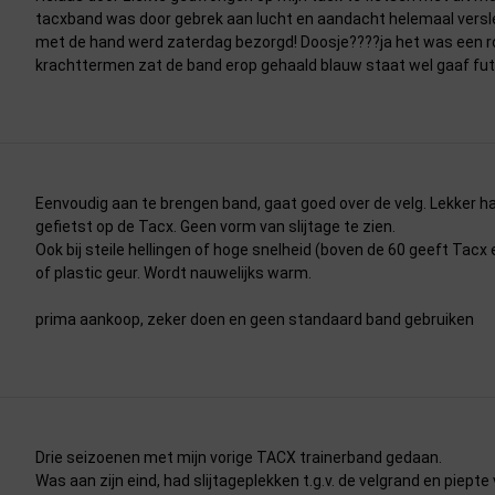
tacxband was door gebrek aan lucht en aandacht helemaal versle
met de hand werd zaterdag bezorgd! Doosje????ja het was een 
krachttermen zat de band erop gehaald blauw staat wel gaaf futuru
Eenvoudig aan te brengen band, gaat goed over de velg. Lekker
gefietst op de Tacx. Geen vorm van slijtage te zien.
Ook bij steile hellingen of hoge snelheid (boven de 60 geeft Tac
of plastic geur. Wordt nauwelijks warm.
prima aankoop, zeker doen en geen standaard band gebruiken
Drie seizoenen met mijn vorige TACX trainerband gedaan.
Was aan zijn eind, had slijtageplekken t.g.v. de velgrand en piepte 