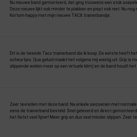
Nu nieuwe band gemonteerd, dat ging trouwens een stuk soepele
Deze nieuwe lijkt ook minder te plakken en piept ook niet. Nu nog ni
Kortom happy met mijn nieuwe TACX trainerbandje.
Dit is de tweede Tacx trainerband die ik koop. De eerste heeft he
scheurtjes. Qua geluid maakt het volgens mij weinig uit. Grip is 
slippende wielen meer op een virtuele klim) en de band houdt het 
Zeer tevreden met deze band. Na enkele seizoenen met normale 
eens de trainerband besteld. Snel geleverd en direct gemonteerd.
het fietst veel fijner! Meer grip en dus veel minder slippen. Zeer t