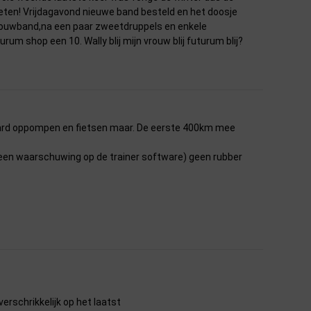
ten! Vrijdagavond nieuwe band besteld en het doosje
rouwband,na een paar zweetdruppels en enkele
m shop een 10. Wally blij mijn vrouw blij futurum blij?
 hard oppompen en fietsen maar. De eerste 400km mee
x een waarschuwing op de trainer software) geen rubber
verschrikkelijk op het laatst