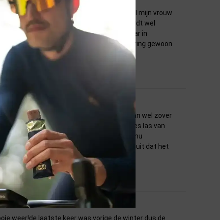
 gebruik en was ook zo in elkaar gezet. Zowel mijn vrouw
nbandje voor de Tacx er bij besteld. Deze wordt wel
 procent stijging simuleren lijkt weinig maar in
 aardig aan het trappen. Tevens was de levering gewoon
00uur besteld en de volgende dag in huis.
opgereden, die zijn bij mij na een seizoen dan wel zover
 de vloer. Na dat ik de vele positieve reacties las van
een paar keer op getaxct en het probleem is nu
t wiel ook niet zo warm worden. Ik ga er vanuit dat het
oie weer!de laatste keer was vorige de winter dus de