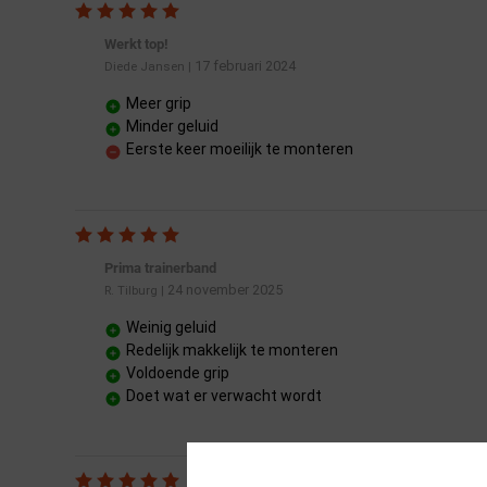
Werkt top!
17 februari 2024
Diede Jansen
|
Meer grip
Minder geluid
Eerste keer moeilijk te monteren
Prima trainerband
24 november 2025
R. Tilburg
|
Weinig geluid
Redelijk makkelijk te monteren
Voldoende grip
Doet wat er verwacht wordt