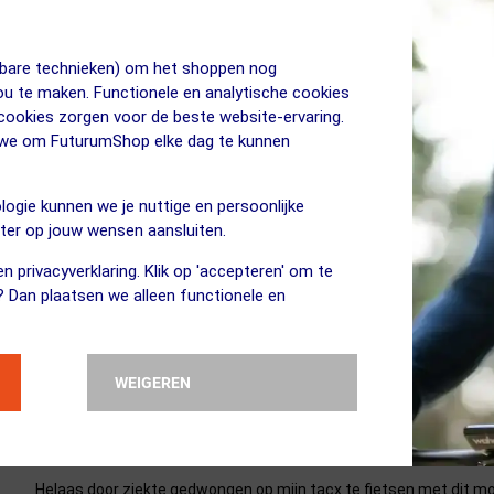
Heb deze tacx nu een aantal weken in gebruik. Hij is eenvoudig in
als ik fietsen er op en de fiets is zo gewisseld. Heb ook het buite
jkbare technieken) om het shoppen nog
warm maar je ziet geen slijtage. Ben er dus erg tevreden mee. en 4
jou te maken. Functionele en analytische cookies
combinatie met je versnellingen die je dan zwaar zet kom je nog
 cookies zorgen voor de beste website-ervaring.
zoals je gewend bent van Futurumshop volgens afspraak. rond 20:
n we om FuturumShop elke dag te kunnen
logie kunnen we je nuttige en persoonlijke
eter op jouw wensen aansluiten.
De laatste twee jaar heb ik 's winters mijn gewone banden verder 
n privacyverklaring. Klik op 'accepteren' om te
op. Het enigste waar ik veel last van had was het slijtage rubber op
? Dan plaatsen we alleen functionele en
de Taxc Trainingsband, heb ik er een besteld. Nu inmiddels er al 
opgelost. En ik moet zeggen dat ik het idee heb dat de band en he
slijtingspercentage dan ook aanmerkelijk minder zal zijn.
WEIGEREN
Helaas door ziekte gedwongen op mijn tacx te fietsen met dit mo