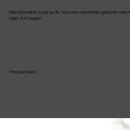
Hele fijne band; zorgt op de Tacx voor veel minder geluid én veel
helpt. Echt super!
Prima product