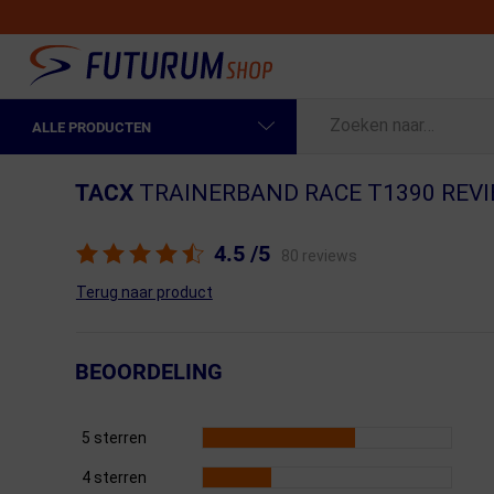
ALLE PRODUCTEN
Spring naar hoofdinhoud
Fietskleding Heren
TACX
TRAINERBAND RACE T1390 REV
Fietskleding Dames
4.5
/5
80 reviews
Fietsonderdelen
Terug naar product
Fietselektronica
Fietsonderhoud
BEOORDELING
Sportvoeding en Verzorging
5 sterren
Fietstassen & Rugzakken
4 sterren
Fietsendragers & Fietskoffers