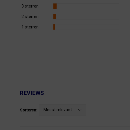
3 sterren
Fietstrainers
2 sterren
Hardlopen
1 sterren
Overige sporten & cadeaubon
Fietsen
Nieuw bij FuturumShop...
REVIEWS
Meest relevant
Sorteren: