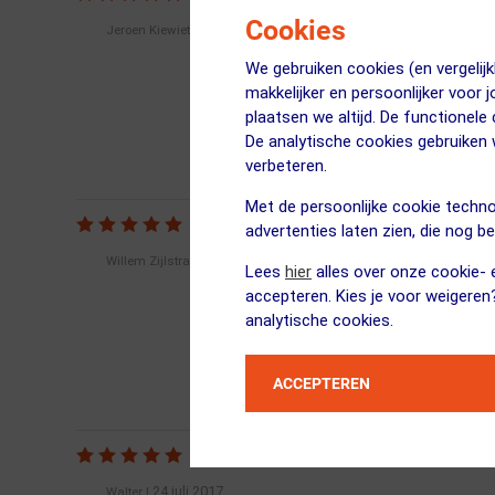
Cookies
07 oktober 2016
Jeroen Kiewiet
|
We gebruiken cookies (en vergeli
makkelijker en persoonlijker voor 
plaatsen we altijd. De functionele
De analytische cookies gebruike
verbeteren.
Met de persoonlijke cookie techno
advertenties laten zien, die nog b
08 november 2016
Willem Zijlstra
|
Lees
hier
alles over onze cookie- e
accepteren. Kies je voor weigeren
analytische cookies.
ACCEPTEREN
24 juli 2017
Walter
|