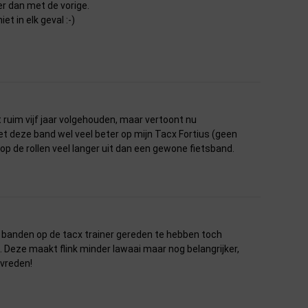
r dan met de vorige.
et in elk geval :-)
t ruim vijf jaar volgehouden, maar vertoont nu
met deze band wel veel beter op mijn Tacx Fortius (geen
op de rollen veel langer uit dan een gewone fietsband.
banden op de tacx trainer gereden te hebben toch
 Deze maakt flink minder lawaai maar nog belangrijker,
evreden!