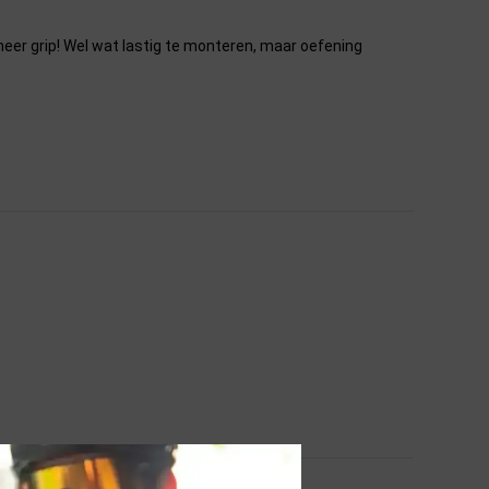
 meer grip! Wel wat lastig te monteren, maar oefening