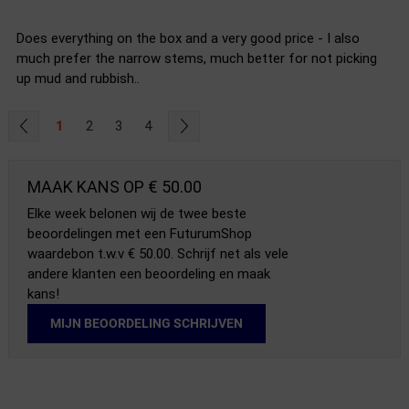
Does everything on the box and a very good price - I also
much prefer the narrow stems, much better for not picking
up mud and rubbish..
1
2
3
4
MAAK KANS OP € 50.00
Elke week belonen wij de twee beste
beoordelingen met een FuturumShop
waardebon t.w.v € 50.00. Schrijf net als vele
andere klanten een beoordeling en maak
kans!
MIJN BEOORDELING SCHRIJVEN