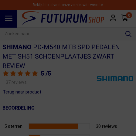
Bekijk hier alvast onze vernieuwde website!
0
Spring naar hoofdinhoud
SHIMANO
PD-M540 MTB SPD PEDALEN
MET SH51 SCHOENPLAATJES ZWART
REVIEW
5
/5
37 reviews
Terug naar product
BEOORDELING
5 sterren
30 reviews