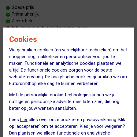
Goede prijs
Prima uiterlijk
Zeer sterk
Iets zwaarder dan de duurdere versies
Cookies
Een stuk goedkoper dan zijn marginaal lichtere grote broers.
We gebruiken cookies (en vergelijkbare technieken) om het
Naar het schijnt zo ongeveer onverwoestbaar. De eerste ritjes
shoppen nog makkelijker en persoonlijker voor jou te
zijn goed bevallen. Even spelen met de inklikspanning, maar die
maken. Functionele en analytische cookies plaatsen we
staat nu perfect. Nog niet een keer per ongeluk uit geklikt met
altijd. De functionele cookies zorgen voor de beste
de bijgeleverde plaatjes.
website-ervaring. De analytische cookies gebruiken we om
FuturumShop elke dag te kunnen verbeteren.
Met de persoonlijke cookie technologie kunnen we je
nuttige en persoonlijke advertenties laten zien, die nog
beter op jouw wensen aansluiten.
Prima pedalen voor een goede prijs
24 mei 2024
Michel Ketelaar
|
Lees
hier
alles over onze cookie- en privacyverklaring. Klik
op 'accepteren' om te accepteren. Kies je voor weigeren?
Prijs
Dan plaatsen we alleen functionele en analytische
Kwaliteit