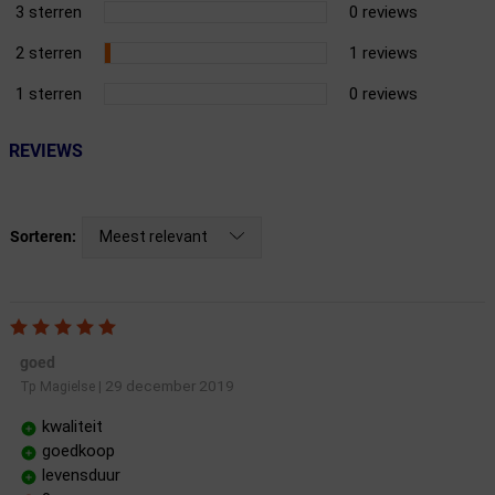
3 sterren
0 reviews
2 sterren
1 reviews
1 sterren
0 reviews
REVIEWS
Meest relevant
Sorteren:
goed
29 december 2019
Tp Magielse
|
kwaliteit
goedkoop
levensduur