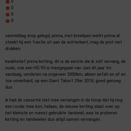
0
0
0
0
vanmiddag erop gelegd, prima, met breekpen werkt prima al
steekt hij een fractie uit aan de achterkant, mag de pret niet
drukken.
kwalitatief prima ketting, dit is de eerste die ik zelf vervang, de
oude, ook een HG 95 is meegegaan van Juni dit jaar tm
vandaag, versleten na ongeveer 3000km, alleen asfalt en af en
toe onverhard, op een Giant Talon1 29er 2018, goed genoeg
dus.
ik had de cassette niet mee vervangen in de hoop dat hij nog
een ronde mee kon, helaas, de nieuwe ketting slaat over op
het kleinste en meest gebruikte tandwiel, was te proberen.
ketting en tandwielen dus altijd samen vervangen..