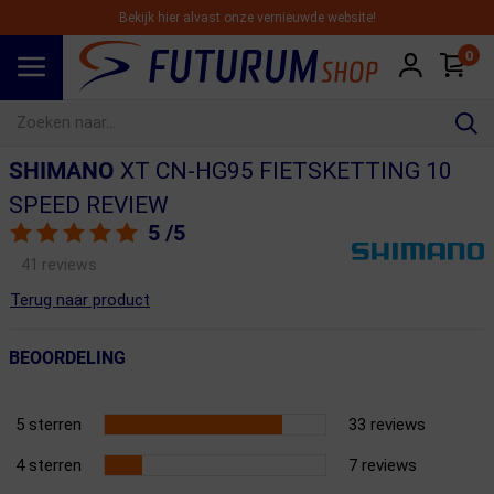
Bekijk hier alvast onze vernieuwde website!
0
Spring naar hoofdinhoud
SHIMANO
XT CN-HG95 FIETSKETTING 10
SPEED REVIEW
5
/5
41 reviews
Terug naar product
BEOORDELING
5 sterren
33 reviews
4 sterren
7 reviews