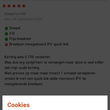
Soepel en stil
25 september 2024
alco
|
Soepel
Stil
Prijs/kwaliteit
Breekpen meegeleverd IPV quick-link
Ketting was 0.75% versleten.
Was dus erg optijd hem te vervangen maar deze is veel stiller
dan mijn oude ketting
Was precies op maar maar moest 1 schakel verwijderen
omdat ik met een quick link wilde monteren IPV de
meegeleverde breekpen
Cookies