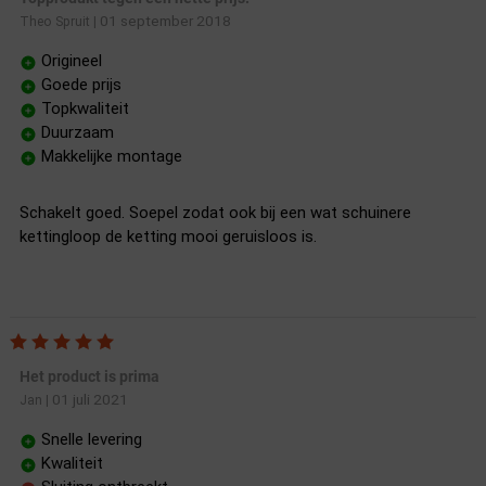
01 september 2018
Theo Spruit
|
Origineel
Goede prijs
Topkwaliteit
Duurzaam
Makkelijke montage
Schakelt goed. Soepel zodat ook bij een wat schuinere
kettingloop de ketting mooi geruisloos is.
Het product is prima
01 juli 2021
Jan
|
Snelle levering
Kwaliteit