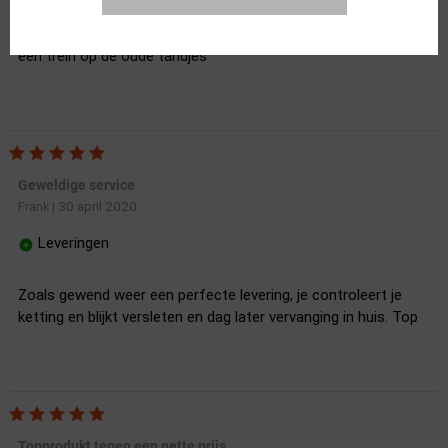
Oude ketting brak, tandwielen helaas niet voorradig om
meteen alles te vervangen maar deze ketting loopt ook als
een trein op de oude tandjes
Geweldige service
30 april 2020
Frank
|
Leveringen
Zoals gewend weer een perfecte levering, je controleert je
ketting en blijkt versleten en dag later vervanging in huis. Top
Topprodukt tegen een nette prijs.