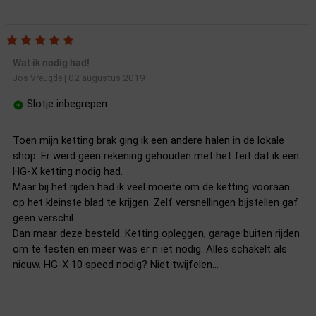
Wat ik nodig had!
02 augustus 2019
Jos Vreugde
|
Slotje inbegrepen
Toen mijn ketting brak ging ik een andere halen in de lokale
shop. Er werd geen rekening gehouden met het feit dat ik een
HG-X ketting nodig had.
Maar bij het rijden had ik veel moeite om de ketting vooraan
op het kleinste blad te krijgen. Zelf versnellingen bijstellen gaf
geen verschil.
Dan maar deze besteld. Ketting opleggen, garage buiten rijden
om te testen en meer was er n iet nodig. Alles schakelt als
nieuw. HG-X 10 speed nodig? Niet twijfelen...