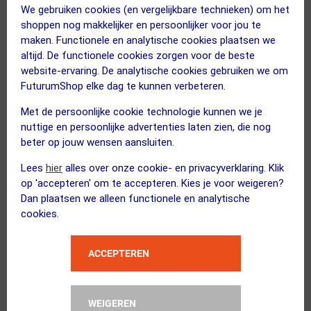
We gebruiken cookies (en vergelijkbare technieken) om het
Het product is goed en de service is uitstekend
shoppen nog makkelijker en persoonlijker voor jou te
01 juni 2024
R. de Bos
|
maken. Functionele en analytische cookies plaatsen we
altijd. De functionele cookies zorgen voor de beste
Goede producten
website-ervaring. De analytische cookies gebruiken we om
Nog beter service
FuturumShop elke dag te kunnen verbeteren.
Helaas miste de breekpen. Dat kan natuurlijk een keer
Met de persoonlijke cookie technologie kunnen we je
gebeuren. Gebeld en meteen opgestuurd. Dank je wel. Toppers
nuttige en persoonlijke advertenties laten zien, die nog
beter op jouw wensen aansluiten.
Lees
hier
alles over onze cookie- en privacyverklaring. Klik
op 'accepteren' om te accepteren. Kies je voor weigeren?
Dan plaatsen we alleen functionele en analytische
Prima ketting
cookies.
11 augustus 2022
Wessel
|
Loopt prima
ACCEPTEREN
Levering
Niet standaard voorzien van missing link
WEIGEREN