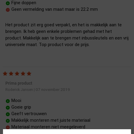
Fijne doppen
Geen vermelding van maat maar is 22.2 mm
Het product zit erg goed verpakt, en het is makkelijk aan te
brengen. Ik heb geen enkele problemen gehad met het
product. Makkelijk aan te brengen met inbussleutels en een vrij
universele maat. Top product voor de prijs.
Prima product
07 november 2019
Roderick Jansen
|
Mooi
Goeie grip
Geeft vertrouwen
Makkelijk monteren met juiste materiaal
Materiaal monteren niet meegeleverd
Schroef erg klein dus niet laten vallen