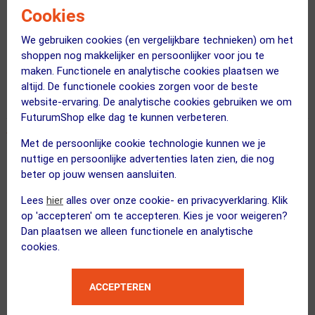
Cookies
Bij monteren een schroefje laten vallen en natuurlijk zo klein
We gebruiken cookies (en vergelijkbare technieken) om het
dat ik hem niet terug kon vinden. Met een schroefje zit hij al
shoppen nog makkelijker en persoonlijker voor jou te
als een huis. Verder fijne grip (geeft vertrouwen)
maken. Functionele en analytische cookies plaatsen we
altijd. De functionele cookies zorgen voor de beste
website-ervaring. De analytische cookies gebruiken we om
FuturumShop elke dag te kunnen verbeteren.
Met de persoonlijke cookie technologie kunnen we je
Fijne handvatten door goed materiaal en vormgeving
nuttige en persoonlijke advertenties laten zien, die nog
13 november 2020
Patrick
|
beter op jouw wensen aansluiten.
grip
Lees
hier
alles over onze cookie- en privacyverklaring. Klik
materiaal
op 'accepteren' om te accepteren. Kies je voor weigeren?
vormgeving
Dan plaatsen we alleen functionele en analytische
-
cookies.
Door de zeskantige vorm een fijne grip.
ACCEPTEREN
Het materiaal voelt fijn aan en zal nooit kleverig worden zoals
versleten kunststof of rubber.