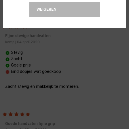
WEIGEREN
Fijne stevige handvatten
04 april 2020
Kamp
|
Stevig
Zacht
Goeie prijs
Eind dopjes wat goedkoop
Zacht stevig en makkelijk te monteren.
Goede handvaten fijne grip