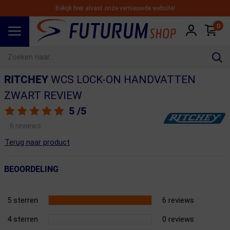
Bekijk hier alvast onze vernieuwde website!
0
Spring naar hoofdinhoud
RITCHEY
WCS LOCK-ON HANDVATTEN
ZWART REVIEW
5
/5
6 reviews
Terug naar product
BEOORDELING
5 sterren
6 reviews
4 sterren
0 reviews