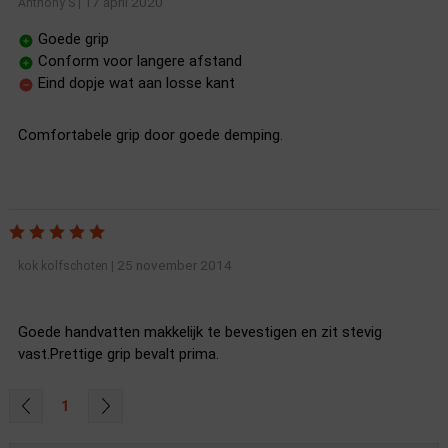
17 april 2020
Anthony S
|
Goede grip
Conform voor langere afstand
Eind dopje wat aan losse kant
Comfortabele grip door goede demping.
25 november 2014
kok kolfschoten
|
Goede handvatten makkelijk te bevestigen en zit stevig
vast.Prettige grip bevalt prima.
1