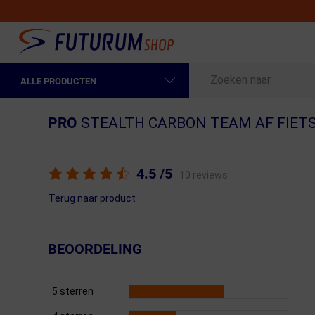
ALLE PRODUCTEN
Spring naar hoofdinhoud
Fietskleding Heren
PRO
STEALTH CARBON TEAM AF FIET
Fietskleding Dames
Fietsonderdelen
4.5
/5
10 reviews
Fietselektronica
Terug naar product
Fietsonderhoud
BEOORDELING
Sportvoeding en Verzorging
Fietstassen & Rugzakken
5 sterren
Fietsendragers & Fietskoffers