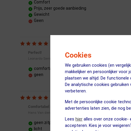
Comfort
Prijs, zeer goede aanbieding
Gewicht
Geen
Perfect!
Cookies
18 maart 2023
Leonardo Serrano
|
We gebruiken cookies (en vergeli
comfortabel
makkelijker en persoonlijker voor 
geen
plaatsen we altijd. De functionele
De analytische cookies gebruike
verbeteren.
Met de persoonlijke cookie techno
Comfortabel zadel, in alle posities
advertenties laten zien, die nog b
08 augustus 2022
Hans Van den Broeck
|
Lees
hier
alles over onze cookie- e
geen zitpijn
accepteren. Kies je voor weigeren
licht