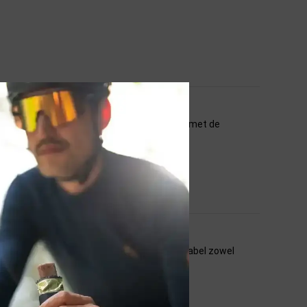
 wel op dat je zadelklemmen compatibel zijn met de
dit zadel. Geen last van zitpijn en comfortabel zowel