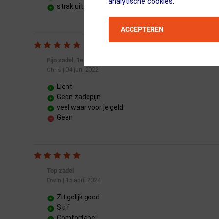
analytische cookies.
strak uitzicht
ACCEPTEREN
Fijn zadel, 1e rit van 171 km zonder zadelpijn gereden.
04 juni 2022
Chris
|
Licht
Geen zadepijn
veel waar voor je geld.
Geen
Top zadel
15 april 2024
Erwin
|
Zit gelijk goed
Stijf
Comfortabel