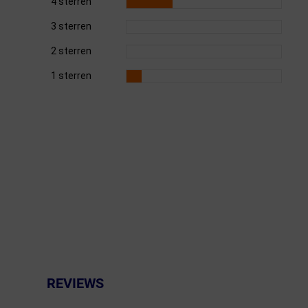
4 sterren
3 sterren
Fietstrainers
2 sterren
Hardlopen
1 sterren
Overige sporten & cadeaubon
Fietsen
Nieuw bij FuturumShop...
REVIEWS