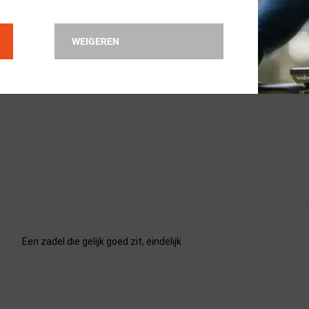
WEIGEREN
Goed zadel, of het voor mij gemaakt is. Eerste 350 km in 3 dagen
Een zadel die gelijk goed zit, eindelijk