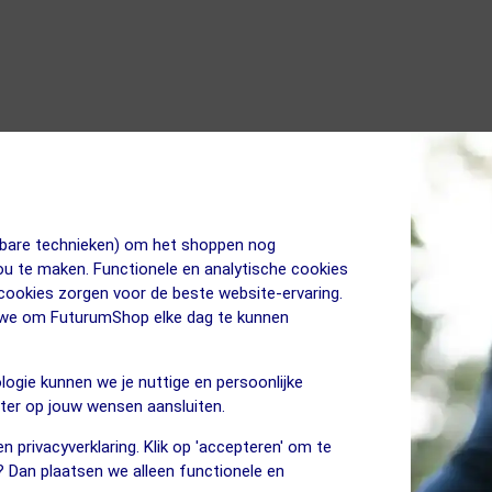
Zit goed, beter dan verwacht. Makkelijk te monteren maar let er
rails. Deze rails zijn namelijk 7x9.
jkbare technieken) om het shoppen nog
jou te maken. Functionele en analytische cookies
 cookies zorgen voor de beste website-ervaring.
n we om FuturumShop elke dag te kunnen
logie kunnen we je nuttige en persoonlijke
Na enkele honderden kilometers ondertussen ben ik grote fan van 
eter op jouw wensen aansluiten.
rechtop als in aero-houding.
n privacyverklaring. Klik op 'accepteren' om te
? Dan plaatsen we alleen functionele en