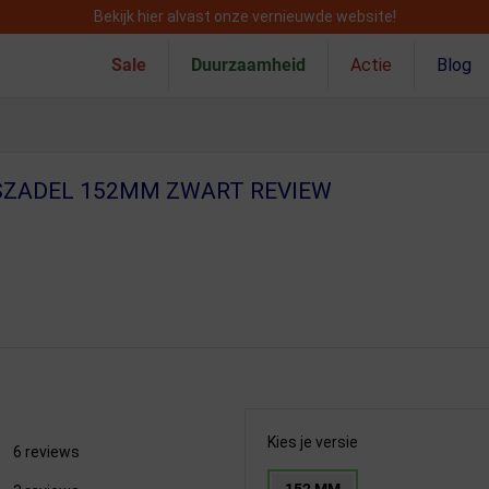
Bekijk hier alvast onze vernieuwde website!
Sale
Duurzaamheid
Actie
Blog
SZADEL 152MM ZWART REVIEW
Kies je versie
6 reviews