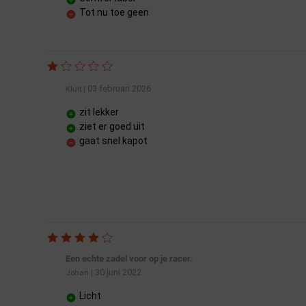
Tot nu toe geen
03 februari 2026
Kluit
|
zit lekker
ziet er goed uit
gaat snel kapot
Een echte zadel voor op je racer.
30 juni 2022
Johan
|
Licht