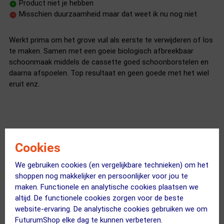
Product niet je hebben
Misschien duurzaamheid maar dat weet ik nu nog niet
Werkt prima om het grove vuil als eerste te verwijderen of los
te maken. Samen met een goeie biologisch afbreekbaar
schoonmaak middels de cassette goed schoonborstelen en
daarna afspoelen. Top resultaat en geen goede met het wiel
eruit enz.
Cookies
Prima
02 januari 2020
Alberink
|
We gebruiken cookies (en vergelijkbare technieken) om het
shoppen nog makkelijker en persoonlijker voor jou te
Makkelijk in gebruik
maken. Functionele en analytische cookies plaatsen we
Nooit blad of ander groot vuil in de cassette
altijd. De functionele cookies zorgen voor de beste
Bij de grotere tandwielen komen de borstels niet bij de
website-ervaring. De analytische cookies gebruiken we om
as
FuturumShop elke dag te kunnen verbeteren.