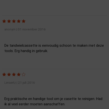
01 november 2016
anonym
|
De tandwielcassette is eenvoudig schoon te maken met deze
tools. Erg handig in gebruik.
21 juli 2016
Lenaertz
|
Erg praktische en handige tool om je casette te reinigen. Had
ik al veel eerder moeten aanschaffen.