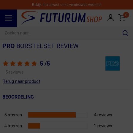
Bekijk hier alvast onze vernieuwde website!
0
Spring naar hoofdinhoud
PRO
BORSTELSET REVIEW
5
/5
5 reviews
Terug naar product
BEOORDELING
5 sterren
4 reviews
4 sterren
1 reviews