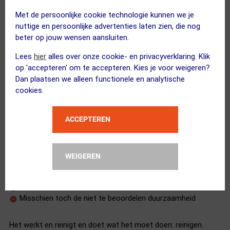
De cassette is vlot en eenvoudig schoon te maken met deze
Met de persoonlijke cookie technologie kunnen we je
borstelset. Eenvoudig in gebruik, na iedere herfst- en winterrit
nuttige en persoonlijke advertenties laten zien, die nog
is dit een welkome tool voor een goed onderhoud.
beter op jouw wensen aansluiten.
Lees
hier
alles over onze cookie- en privacyverklaring. Klik
op 'accepteren' om te accepteren. Kies je voor weigeren?
Dan plaatsen we alleen functionele en analytische
cookies.
Een uitstekend en zeer betaalbaar setje om je cassette te reinig
en.
ACCEPTEREN
23 oktober 2021
Peter Kortz
|
alleen maar +++
Zeer praktisch
WEIGEREN
Handig
op de prijs hoef je niet te letten
Geen
Misschien toch de niet te beoordelen duurzaamheid
Het werkt en reinigt en doet wat het moet doen: reinigen.