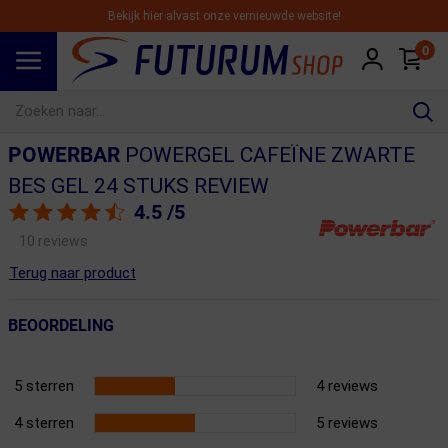
Bekijk hier alvast onze vernieuwde website!
0
Spring naar hoofdinhoud
POWERBAR
POWERGEL CAFEÏNE ZWARTE
BES GEL 24 STUKS REVIEW
4.5
/5
10 reviews
Terug naar product
BEOORDELING
5 sterren
4 reviews
4 sterren
5 reviews