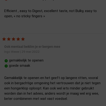
Efficient , easy to Digest, excellent taste, not Bulky, easy to
open, « no sticky fingers »
Ook mentaal beklim je er bergen mee
29 mei 2022
Ingo Wewer
|
gemakkelijk te openen
goede smaak
Gemakkelijk te openen en het geeft op langere ritten, vooral
ook in bergachtige omgeving het vertrouwen dat je niet tegen
een hongerklop oploopt. Kan ook wel iets minder gebruikt
worden dan in het advies, anders wordt je maag wel erg wee,
beter combineren met wat vast voedsel.