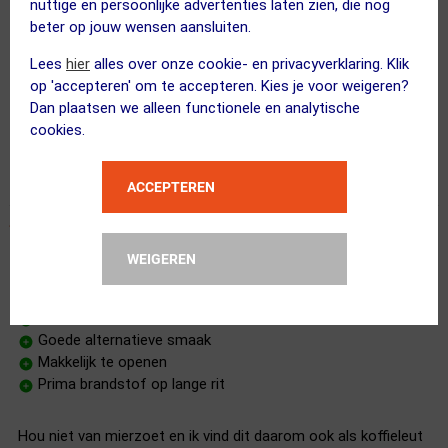
nuttige en persoonlijke advertenties laten zien, die nog
Hoeveelheid koolhydraten
beter op jouw wensen aansluiten.
Bevat cafeïne
Prijs
Lees
hier
alles over onze cookie- en privacyverklaring. Klik
op 'accepteren' om te accepteren. Kies je voor weigeren?
Dan plaatsen we alleen functionele en analytische
Lekker smaakje, minder zoet dan vergelijkbare gelletjes. Doet
cookies.
z’n ding qua koolhydraten.
ACCEPTEREN
WEIGEREN
Prima spul, lekkere smaak.
04 mei 2024
Fred Willems
|
Niet mierzoet
Goede alternatieve smaak
Makkelijk te openen
Prima brandstof op lange rit
Hou niet van mierzoet en ik vind dit daarom ook als koffieleut