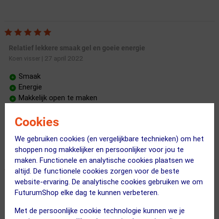
Relatief lekkere smaak gel en goeie energie
27 april 2022
Koen visser
|
Smaak
Energie
Makkelijk open te maken
Cookies
Prima smaak en makkelijk te openen.
We gebruiken cookies (en vergelijkbare technieken) om het
shoppen nog makkelijker en persoonlijker voor jou te
maken. Functionele en analytische cookies plaatsen we
altijd. De functionele cookies zorgen voor de beste
website-ervaring. De analytische cookies gebruiken we om
Top voor als je van koffiesmaak houdt
FuturumShop elke dag te kunnen verbeteren.
12 juli 2026
Tom ten Brink
|
Met de persoonlijke cookie technologie kunnen we je
Smaak