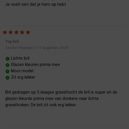
Je voelt niet dat je hem op hebt.
Top bril
17 augustus 2025
Carolien Raadgers
|
Lichte bril
Glazen kleuren prima mee
Mooi model
Zit erg lekker
Bril gedragen op 5 daagse graveltocht de bril is super en de
glazen kleurde prima mee van donkere naar lichte
graveltroken. De bril zit ook erg lekker.