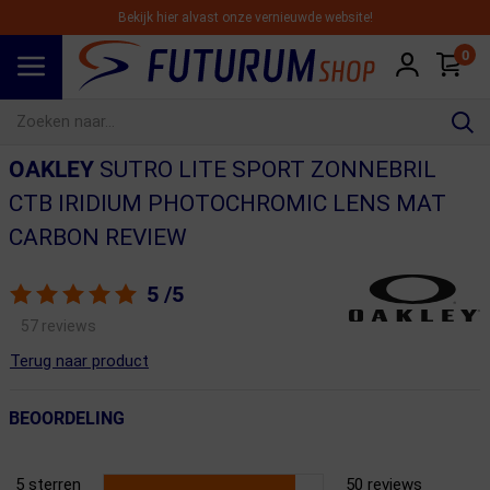
Bekijk hier alvast onze vernieuwde website!
0
Spring naar hoofdinhoud
OAKLEY
SUTRO LITE SPORT ZONNEBRIL
CTB IRIDIUM PHOTOCHROMIC LENS MAT
CARBON REVIEW
5
/5
57 reviews
Terug naar product
BEOORDELING
5 sterren
50 reviews