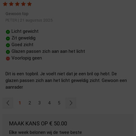
Gewoon top
21 augustus 2025
PETER
|
Licht gewicht
Zit geweldig
Goed zicht
Glazen passen zich aan aan het licht
Voorlopig geen
Dit is een topbril. Je voelt niet dat je een bril op hebt. De
glazen passen zich aan het licht geweldig zicht. Gewoon een
aanrader
1
2
3
4
5
MAAK KANS OP € 50.00
Elke week belonen wij de twee beste