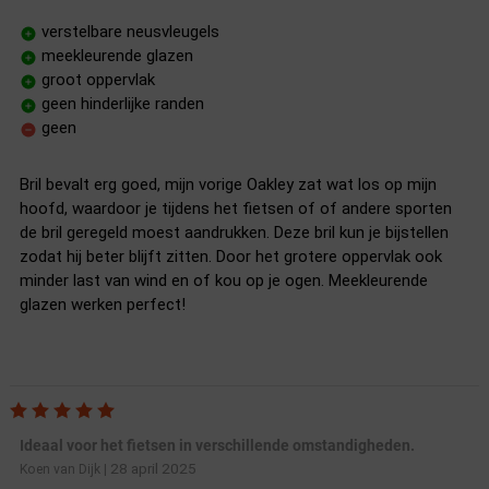
verstelbare neusvleugels
meekleurende glazen
groot oppervlak
geen hinderlijke randen
geen
Bril bevalt erg goed, mijn vorige Oakley zat wat los op mijn
hoofd, waardoor je tijdens het fietsen of of andere sporten
de bril geregeld moest aandrukken. Deze bril kun je bijstellen
zodat hij beter blijft zitten. Door het grotere oppervlak ook
minder last van wind en of kou op je ogen. Meekleurende
glazen werken perfect!
Ideaal voor het fietsen in verschillende omstandigheden.
28 april 2025
Koen van Dijk
|