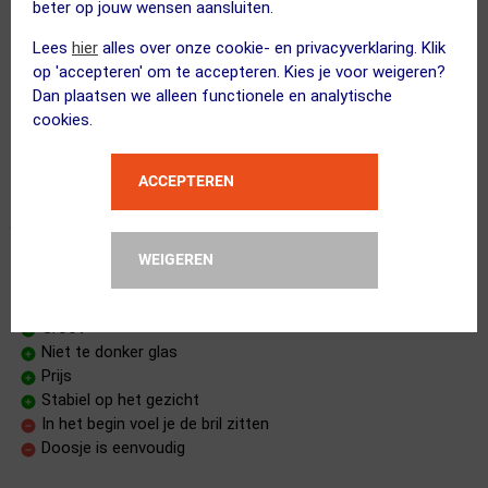
beter op jouw wensen aansluiten.
Ik heb de bril met de Traka360 gebruikt. Heerlijke
Lees
hier
alles over onze cookie- en privacyverklaring. Klik
comfortabele bril die ook nog eens mooi oogt. Goed zicht bij
op 'accepteren' om te accepteren. Kies je voor weigeren?
zonlicht en ook in het donker met fietslamp was het zicht
Dan plaatsen we alleen functionele en analytische
voldoende.
cookies.
Wat mij betreft een aanrader
ACCEPTEREN
WEIGEREN
Zakt niet af
20 september 2024
Floris Gijzen
|
Groot
Niet te donker glas
Prijs
Stabiel op het gezicht
In het begin voel je de bril zitten
Doosje is eenvoudig