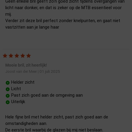
Geen enkele bril geeft zo'n goed zicht tijdens overgangen van
licht naar donker, en dat is zeker op de MTB essentieel voor
mij.
Verder zit deze bril perfect zonder knelpunten, en gaat niet
vastzitten aan je lange haar
Mooie bril, zit heerlijk!
01 juli 2025
Joost van der Meer
|
Helder zicht
Licht
Past zich goed aan de omgeving aan
Uiterlijk
Hele fijne bril met helder zicht, past zich goed aan de
omstandigheden aan.
De eerste bril waarbij de glazen bij mij niet beslaan.