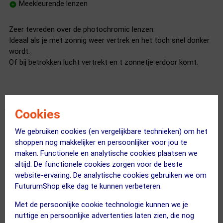
Meekleurende lenzen
Zeer tevreden over de photochromic lenzen.
Ideaal als je met zonnig weer vertrek en het toch snel donker
wordt.
Of bij betrokken lucht vertrekt en t zonnetje erdoor komt.
Cookies
Super fijne bril
We gebruiken cookies (en vergelijkbare technieken) om het
10 mei 2025
Rick
|
shoppen nog makkelijker en persoonlijker voor jou te
maken. Functionele en analytische cookies plaatsen we
Helder zicht bij zonlicht
altijd. De functionele cookies zorgen voor de beste
Past zich goed aan bij licht/donker
website-ervaring. De analytische cookies gebruiken we om
Zit fijn
FuturumShop elke dag te kunnen verbeteren.
Mooi model
Lichtweerkaatsing in de bril van fietsers achter je,
Met de persoonlijke cookie technologie kunnen we je
wanneer je in het donker rijdt.
nuttige en persoonlijke advertenties laten zien, die nog