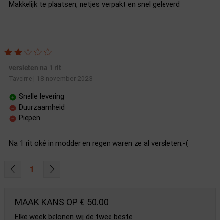
Makkelijk te plaatsen, netjes verpakt en snel geleverd
versleten na 1 rit
18 november 2023
Taveirne
|
Snelle levering
Duurzaamheid
Piepen
Na 1 rit oké in modder en regen waren ze al versleten;-(
1
MAAK KANS OP € 50.00
Elke week belonen wij de twee beste