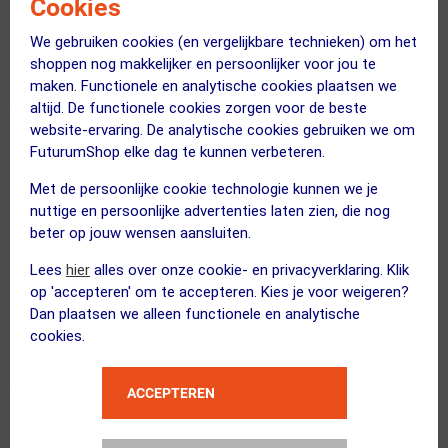
Cookies
replica's geprobeerd maar ze bleven maar piepen.
We gebruiken cookies (en vergelijkbare technieken) om het
shoppen nog makkelijker en persoonlijker voor jou te
maken. Functionele en analytische cookies plaatsen we
altijd. De functionele cookies zorgen voor de beste
website-ervaring. De analytische cookies gebruiken we om
Originele kwaliteit blijft super !
FuturumShop elke dag te kunnen verbeteren.
07 augustus 2023
DE RIDDER RUDI
|
Met de persoonlijke cookie technologie kunnen we je
Eenvoudige montage
nuttige en persoonlijke advertenties laten zien, die nog
Krachtige rem
beter op jouw wensen aansluiten.
Nog niet gevonden
Lees
hier
alles over onze cookie- en privacyverklaring. Klik
op 'accepteren' om te accepteren. Kies je voor weigeren?
Het blijven steeds goede remmen
Dan plaatsen we alleen functionele en analytische
cookies.
ACCEPTEREN
perfect .. t is wat t is..
04 juni 2020
Jos Huits
|