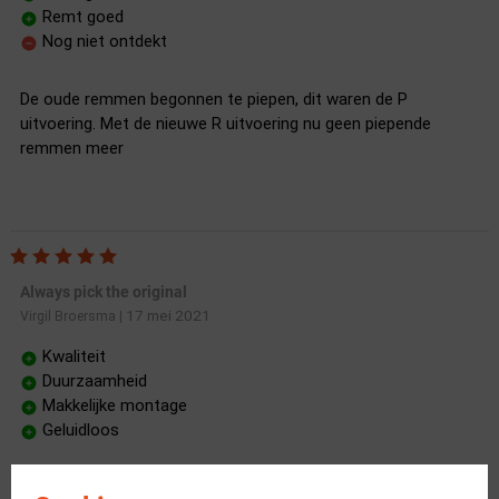
Remt goed
Nog niet ontdekt
De oude remmen begonnen te piepen, dit waren de P
uitvoering. Met de nieuwe R uitvoering nu geen piepende
remmen meer
Always pick the original
17 mei 2021
Virgil Broersma
|
Kwaliteit
Duurzaamheid
Makkelijke montage
Geluidloos
Blij dat ik weer de orginele remblokken erop heb. Goedkopere