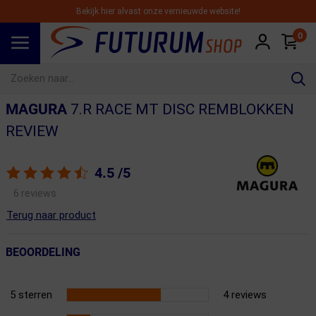
Bekijk hier alvast onze vernieuwde website!
0
Spring naar hoofdinhoud
MAGURA
7.R RACE MT DISC REMBLOKKEN
REVIEW
4.5
/5
6 reviews
Terug naar product
BEOORDELING
5 sterren
4 reviews