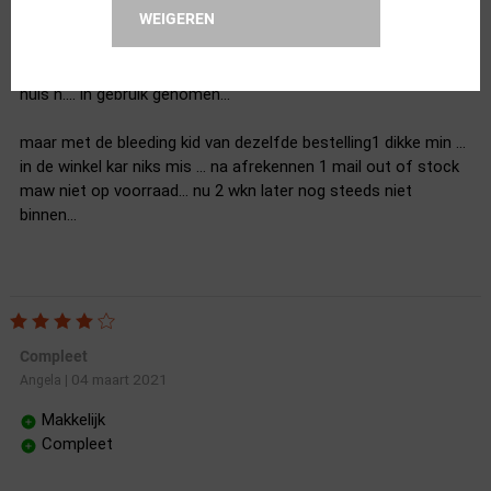
WEIGEREN
mbt dit product al1 maar lof.... op voorraad n 1 dag later in
huis n.... in gebruik genomen...
maar met de bleeding kid van dezelfde bestelling1 dikke min ...
in de winkel kar niks mis ... na afrekennen 1 mail out of stock
maw niet op voorraad... nu 2 wkn later nog steeds niet
binnen...
Compleet
04 maart 2021
Angela
|
Makkelijk
Compleet