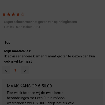
Super schoen voor het geven van spinninglessen
07 oktober 2024
Hendrix
|
Top
Mijn maatadvies:
Ik adviseer andere klanten 1 maat groter te kiezen dan hun
gebruikelijke maat
1
MAAK KANS OP € 50.00
Elke week belonen wij de twee beste
beoordelingen met een FuturumShop
waardebon t.w.v € 50.00. Schrijf net als vele