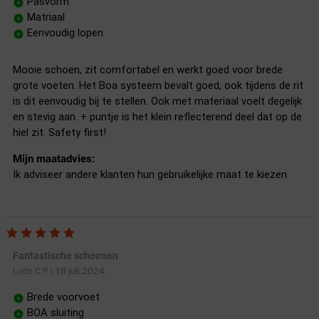
Pasvorm
Matriaal
Eenvoudig lopen
Mooie schoen, zit comfortabel en werkt goed voor brede
grote voeten. Het Boa systeem bevalt goed, ook tijdens de rit
is dit eenvoudig bij te stellen. Ook met materiaal voelt degelijk
en stevig aan. + puntje is het klein reflecterend deel dat op de
hiel zit. Safety first!
Mijn maatadvies:
Ik adviseer andere klanten hun gebruikelijke maat te kiezen
Fantastische schoenen
18 juli 2024
Ludo C.P.
|
Brede voorvoet
BOA sluiting