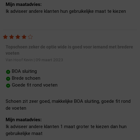
Mijn maatadvies:
Ik adviseer andere klanten hun gebruikelijke maat te kiezen
Topschoen zeker de optie wide is goed voor iemand met bredere
voeten
09 maart 2023
Van Hoof Kevin
|
BOA sluiting
Brede schoen
Goede fit rond voeten
Schoen zit zeer goed, makkelijke BOA sluiting, goede fit rond
de voeten
Mijn maatadvies:
Ik adviseer andere klanten 1 maat groter te kiezen dan hun
gebruikelijke maat