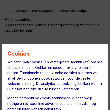
Perfecte pasvormen en geen last meer van voetpijn
Mijn maatadvies:
Ik adviseer andere klanten 1 maat groter te kiezen dan hun
gebruikelijke maat
Cookies
Top perfecte pasvorm
We gebruiken cookies (en vergelijkbare technieken) om het
02 juni 2024
Kevin
|
shoppen nog makkelijker en persoonlijker voor jou te
Prijs kwaliteit.
maken. Functionele en analytische cookies plaatsen we
Perfecte pasvorm
altijd. De functionele cookies zorgen voor de beste
Boa sluiting
website-ervaring. De analytische cookies gebruiken we om
FuturumShop elke dag te kunnen verbeteren.
Kwalitatieve schoenen
Met de persoonlijke cookie technologie kunnen we je
nuttige en persoonlijke advertenties laten zien, die nog
Mijn maatadvies:
beter op jouw wensen aansluiten.