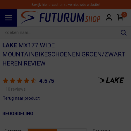
Bekijk hier alvast onze vernieuwde website!
0
Spring naar hoofdinhoud
LAKE
MX177 WIDE
MOUNTAINBIKESCHOENEN GROEN/ZWART
HEREN REVIEW
4.5
/5
10 reviews
Terug naar product
BEOORDELING