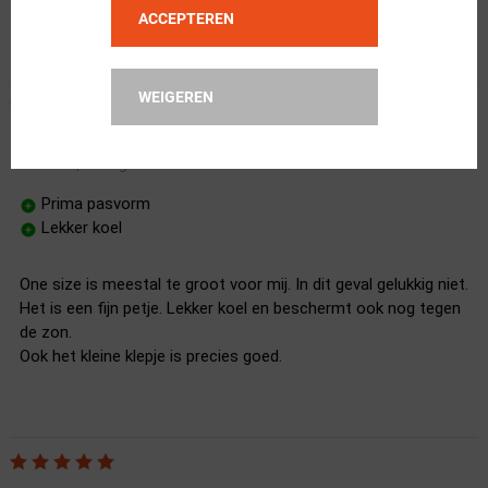
Ik adviseer andere klanten hun gebruikelijke maat te kiezen
ACCEPTEREN
WEIGEREN
Heerlijk petje!
05 augustus 2020
Alex Bos
|
Prima pasvorm
Lekker koel
One size is meestal te groot voor mij. In dit geval gelukkig niet.
Het is een fijn petje. Lekker koel en beschermt ook nog tegen
de zon.
Ook het kleine klepje is precies goed.