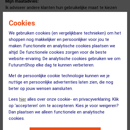
Mijn maatadvies:
Ik adviseer andere klanten hun gebruikelijke maat te kiezen
Cookies
We gebruiken cookies (en vergelijkbare technieken) om het
shoppen nog makkelijker en persoonlijker voor jou te
Hoofdzaak bij fietsen rond de evenaar met dun hoofdhaar
maken. Functionele en analytische cookies plaatsen we
20 april 2024
Paul Lemmen
|
altijd. De functionele cookies zorgen voor de beste
Licht
website-ervaring. De analytische cookies gebruiken we om
Prettige stof
FuturumShop elke dag te kunnen verbeteren.
Pasvorm: op het hoofd, onder de helm
Met de persoonlijke cookie technologie kunnen we je
Dun
nuttige en persoonlijke advertenties laten zien, die nog
Ziet er goed uit
beter op jouw wensen aansluiten.
Wanner een bijzaak zoals een petje een hoofdzaak wordt.
Lees
hier
alles over onze cookie- en privacyverklaring. Klik
Na 5 dagen fietsen in Kenia is het petje uitgebreid getest. Mijn
op 'accepteren' om te accepteren. Kies je voor weigeren?
hoofd is beschermd tegen de zon en het zweet wordt goed
Dan plaatsen we alleen functionele en analytische
uit je gezicht gehouden. Petje af voor petje op.
cookies.
Mijn maatadvies: