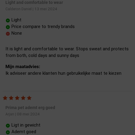
Light and comfortable to wear
13 mei 2024
Calderon Daniel
|
Light
Price compare to trendy brands
None
It is light and comfortable to wear. Stops sweat and protects
from both, cold days and sunny days
Mijn maatadvies:
Ik adviseer andere klanten hun gebruikelijke maat te kiezen
Prima pet ademt erg goed
08 mei 2024
Arjan
|
Ligt in gewicht
Ademt goed