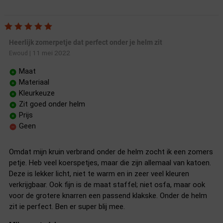
Heerlijk zomerpetje dat perfect onder je helm zit
11 mei 2022
Ewoud
|
Maat
Materiaal
Kleurkeuze
Zit goed onder helm
Prijs
Geen
Omdat mijn kruin verbrand onder de helm zocht ik een zomers
petje. Heb veel koerspetjes, maar die zijn allemaal van katoen.
Deze is lekker licht, niet te warm en in zeer veel kleuren
verkrijgbaar. Ook fijn is de maat staffel; niet osfa, maar ook
voor de grotere knarren een passend klakske. Onder de helm
zit ie perfect. Ben er super blij mee.