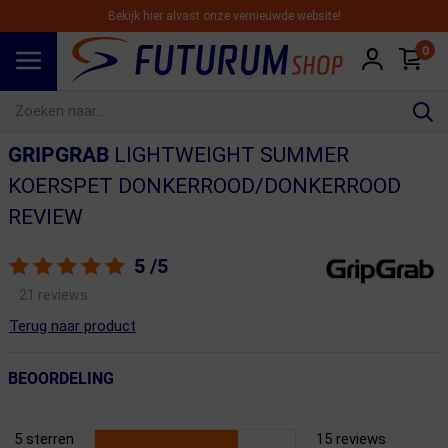
Bekijk hier alvast onze vernieuwde website!
0
Spring naar hoofdinhoud
GRIPGRAB
LIGHTWEIGHT SUMMER
KOERSPET DONKERROOD/DONKERROOD
REVIEW
5
/5
21 reviews
Terug naar product
BEOORDELING
5 sterren
15 reviews