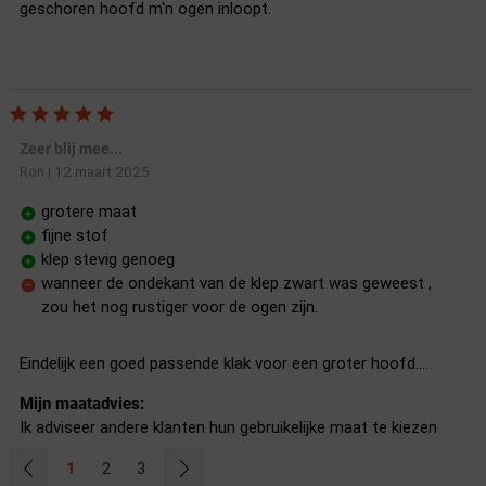
geschoren hoofd m'n ogen inloopt.
Zeer blij mee...
12 maart 2025
Ron
|
grotere maat
fijne stof
klep stevig genoeg
wanneer de ondekant van de klep zwart was geweest ,
zou het nog rustiger voor de ogen zijn.
Eindelijk een goed passende klak voor een groter hoofd....
Mijn maatadvies:
Ik adviseer andere klanten hun gebruikelijke maat te kiezen
1
2
3