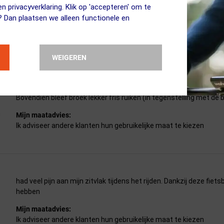
n privacyverklaring. Klik op 'accepteren' om te
? Dan plaatsen we alleen functionele en
WEIGEREN
Voor fietstocht in Toscane heb ik deze fietsonderbroek gekocht. Z
broek als jurkje niet zichtbaar en ook aangenaam als we een stu
door.
Bovendien bleef broek lekker fris ruiken (in tegenstelling met de
n
Mijn maatadvies:
Ik adviseer andere klanten hun gebruikelijke maat te kiezen
had veel pijn aan mijn zitvlak tijdens het rijden. Dankzij deze fiets
hebben
Mijn maatadvies:
Ik adviseer andere klanten hun gebruikelijke maat te kiezen