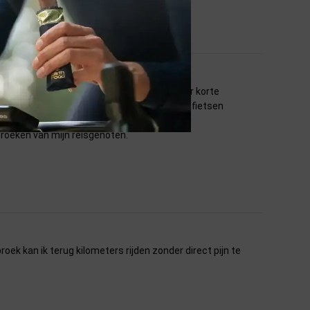
it erg lekker, geen zadelpijn en zowel onder korte
kje gingen lopen/ stad bezoeken tussen het fietsen
 broeken van mijn reisgenoten.
broek kan ik terug kilometers rijden zonder direct pijn te