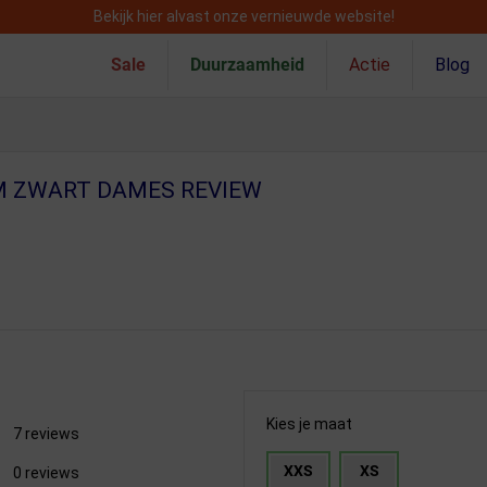
Bekijk hier alvast onze vernieuwde website!
Sale
Duurzaamheid
Actie
Blog
M ZWART DAMES REVIEW
Kies je maat
7 reviews
XXS
XS
0 reviews