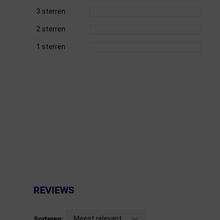
3 sterren
Fietstrainers
2 sterren
Hardlopen
1 sterren
Overige sporten & cadeaubon
Fietsen
Nieuw bij FuturumShop...
REVIEWS
Meest relevant
Sorteren: