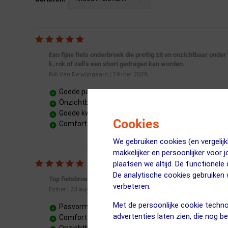
Een fijne fiets onderbroek die prettig zit en onzichtbaar onder
k, rok of zelfs een short gedragen kan worden.
19 mei 2026
Rob Van De wijngaard
|
Goede pasvorm
Onzichtbaar te dragen
Goede kwaliteit
Cookies
Comfort
We gebruiken cookies (en vergeli
makkelijker en persoonlijker voor 
plaatsen we altijd. De functionele
De analytische cookies gebruike
Top fietsbroek!
verbeteren.
23 augustus 2025
Esther
|
Met de persoonlijke cookie techno
Pasvorm
advertenties laten zien, die nog b
Comfort