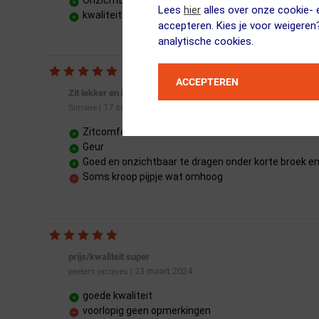
Onzichtbaar te dragen in broek
Lees
hier
alles over onze cookie- e
kwaliteit
accepteren. Kies je voor weigeren
analytische cookies.
ACCEPTEREN
Zit lekker en kan goed onder jurk
17 september 2023
Simone
|
Zitcomfort
Geur
Goed en onzichtbaar te dragen onder korte broek e
Soms kroop pijpje wat omhoog
prijs/kwaliteit super
23 maart 2024
peeters jacques
|
goede kwaliteit
voorlopig geen opmerkingen