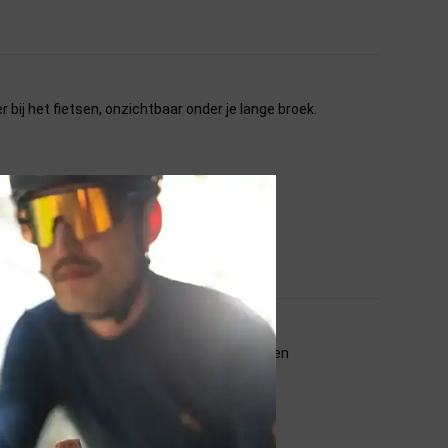
r bij het fietsen, onzichtbaar onder je lange broek.
. Zeer comfortabele pasvorm. Gekocht voor een