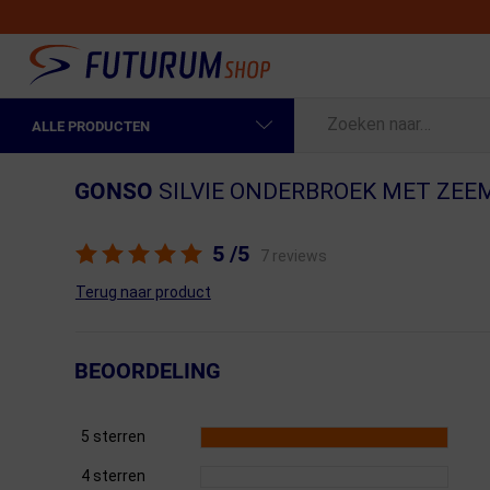
ALLE PRODUCTEN
Spring naar hoofdinhoud
Fietskleding Heren
GONSO
SILVIE ONDERBROEK MET ZEE
Fietskleding Dames
5
/5
7 reviews
Fietsonderdelen
Terug naar product
Fietselektronica
Fietsonderhoud
BEOORDELING
Sportvoeding en Verzorging
5 sterren
Fietstassen & Rugzakken
4 sterren
Fietsendragers & Fietskoffers