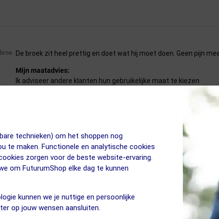
 broe
De broek zit heel prettig en doet wat hij moet doen. Geen pijn mee
Mijn maatadvies:
Ik adviseer andere klanten hun gebruikelijke maat te kiezen
jkbare technieken) om het shoppen nog
jou te maken. Functionele en analytische cookies
 cookies zorgen voor de beste website-ervaring.
n we om FuturumShop elke dag te kunnen
Tientallen kilometers fietsen zonder enige pijn aan mijn zitvlak
zithouding die het midden houdt tussen rechtop en sportief.
logie kunnen we je nuttige en persoonlijke
Mijn maatadvies:
eter op jouw wensen aansluiten.
Ik adviseer andere klanten hun gebruikelijke maat te kiezen