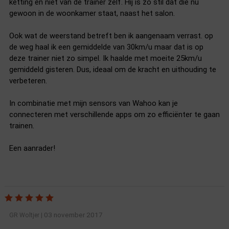
ketting en niet van de trainer zelf. Hij is zo stil dat die nu
gewoon in de woonkamer staat, naast het salon.
Ook wat de weerstand betreft ben ik aangenaam verrast. op
de weg haal ik een gemiddelde van 30km/u maar dat is op
deze trainer niet zo simpel. Ik haalde met moeite 25km/u
gemiddeld gisteren. Dus, ideaal om de kracht en uithouding te
verbeteren.
In combinatie met mijn sensors van Wahoo kan je
connecteren met verschillende apps om zo efficiënter te gaan
trainen.
Een aanrader!
03 november 2017
GR Woltjer
|