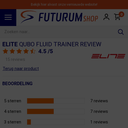
Bekijk hier alvast onze vernieuwde website!
0
Spring naar hoofdinhoud
ELITE
QUBO FLUID TRAINER REVIEW
4.5
/5
15 reviews
Terug naar product
BEOORDELING
5 sterren
7 reviews
4 sterren
7 reviews
3 sterren
1 reviews