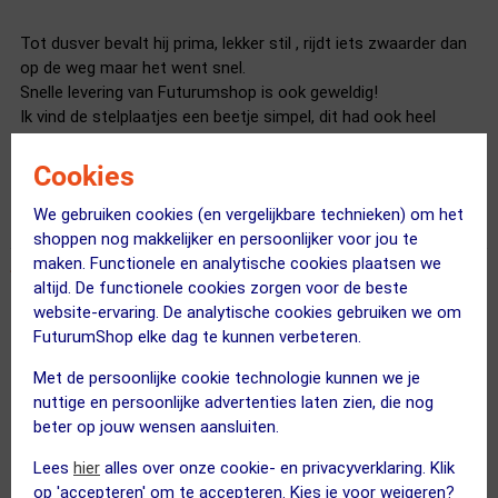
Tot dusver bevalt hij prima, lekker stil , rijdt iets zwaarder dan
op de weg maar het went snel.
Snelle levering van Futurumshop is ook geweldig!
Ik vind de stelplaatjes een beetje simpel, dit had ook heel
simpel met verstelbare pootjes gekund, steviger en
gemakkelijker.
Cookies
We gebruiken cookies (en vergelijkbare technieken) om het
shoppen nog makkelijker en persoonlijker voor jou te
maken. Functionele en analytische cookies plaatsen we
altijd. De functionele cookies zorgen voor de beste
01 november 2016
website-ervaring. De analytische cookies gebruiken we om
Kyra
|
FuturumShop elke dag te kunnen verbeteren.
Met de persoonlijke cookie technologie kunnen we je
Inderdaad een stille trainer! De weerstand door middel van
nuttige en persoonlijke advertenties laten zien, die nog
vloeistof is erg prettig, omdat je dan geen schakelaar aan het
beter op jouw wensen aansluiten.
stuur hoeft te gebruiken. Ideaal om je basisconditie op peil te
houden.
Lees
hier
alles over onze cookie- en privacyverklaring. Klik
op 'accepteren' om te accepteren. Kies je voor weigeren?