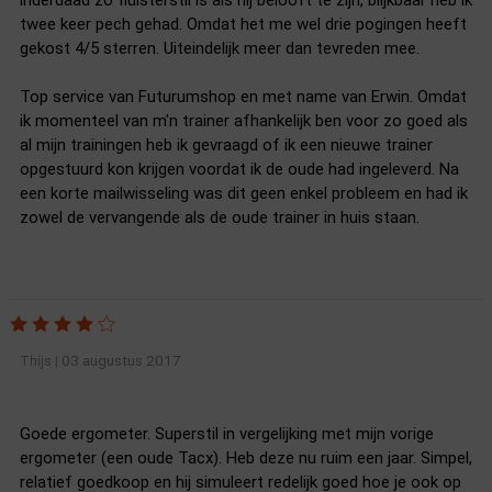
inderdaad zo fluisterstil is als hij belooft te zijn, blijkbaar heb ik
twee keer pech gehad. Omdat het me wel drie pogingen heeft
gekost 4/5 sterren. Uiteindelijk meer dan tevreden mee.
Top service van Futurumshop en met name van Erwin. Omdat
ik momenteel van m'n trainer afhankelijk ben voor zo goed als
al mijn trainingen heb ik gevraagd of ik een nieuwe trainer
opgestuurd kon krijgen voordat ik de oude had ingeleverd. Na
een korte mailwisseling was dit geen enkel probleem en had ik
zowel de vervangende als de oude trainer in huis staan.
03 augustus 2017
Thijs
|
Goede ergometer. Superstil in vergelijking met mijn vorige
ergometer (een oude Tacx). Heb deze nu ruim een jaar. Simpel,
relatief goedkoop en hij simuleert redelijk goed hoe je ook op