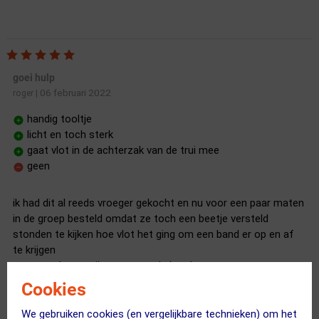
goei hulp
06 februari 2022
roger
|
handig tooltje
licht en toch sterk
gaat vlot in de achterzak van de trui mee
geen
ik had dit al reeds vroeger gekocht en nu voor een paar maten
in de groep besteld omdat ze toch een beetje versteld
stonden te kijken hoe vlot het ging om een band er op en af
te krijgen
super tool geen pijn meer aan de handen
Cookies
We gebruiken cookies (en vergelijkbare technieken) om het