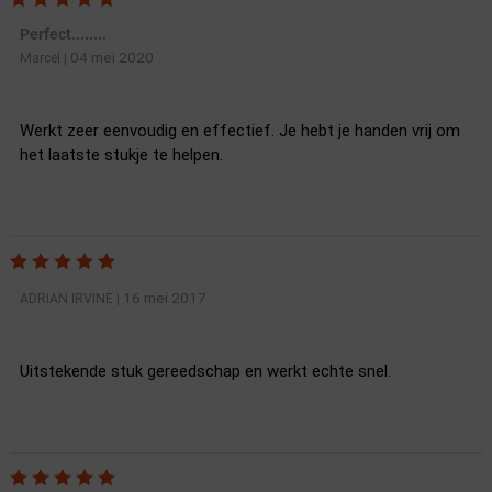
Perfect........
04 mei 2020
Marcel
|
Werkt zeer eenvoudig en effectief. Je hebt je handen vrij om
het laatste stukje te helpen.
16 mei 2017
ADRIAN IRVINE
|
Uitstekende stuk gereedschap en werkt echte snel.