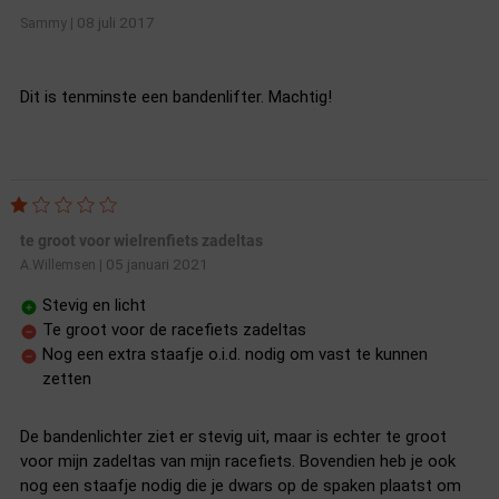
08 juli 2017
Sammy
|
Dit is tenminste een bandenlifter. Machtig!
te groot voor wielrenfiets zadeltas
05 januari 2021
A.Willemsen
|
Stevig en licht
Te groot voor de racefiets zadeltas
Nog een extra staafje o.i.d. nodig om vast te kunnen
zetten
De bandenlichter ziet er stevig uit, maar is echter te groot
voor mijn zadeltas van mijn racefiets. Bovendien heb je ook
nog een staafje nodig die je dwars op de spaken plaatst om