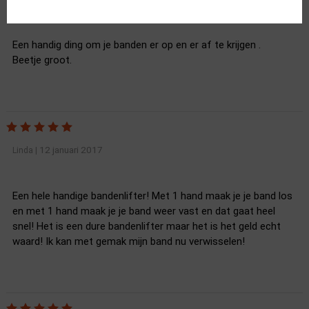
groot
Een handig ding om je banden er op en er af te krijgen .
Beetje groot.
12 januari 2017
Linda
|
Een hele handige bandenlifter! Met 1 hand maak je je band los
en met 1 hand maak je je band weer vast en dat gaat heel
snel! Het is een dure bandenlifter maar het is het geld echt
waard! Ik kan met gemak mijn band nu verwisselen!