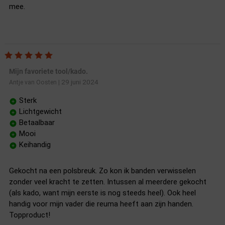
mee.
Mijn favoriete tool/kado.
29 juni 2024
Antje van Oosten
|
Sterk
Lichtgewicht
Betaalbaar
Mooi
Keihandig
Gekocht na een polsbreuk. Zo kon ik banden verwisselen
zonder veel kracht te zetten. Intussen al meerdere gekocht
(als kado, want mijn eerste is nog steeds heel). Ook heel
handig voor mijn vader die reuma heeft aan zijn handen.
Topproduct!