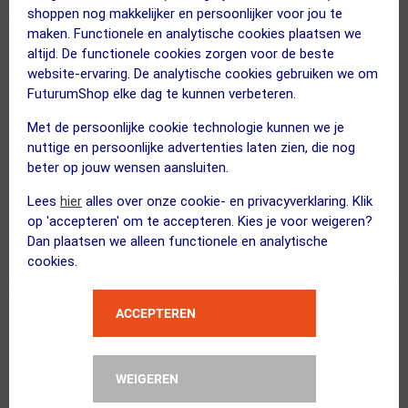
shoppen nog makkelijker en persoonlijker voor jou te
maken. Functionele en analytische cookies plaatsen we
Kopen!
altijd. De functionele cookies zorgen voor de beste
17 juli 2025
Martijn Haan
|
website-ervaring. De analytische cookies gebruiken we om
FuturumShop elke dag te kunnen verbeteren.
Licht
Handig
Met de persoonlijke cookie technologie kunnen we je
Goedkoop
nuttige en persoonlijke advertenties laten zien, die nog
beter op jouw wensen aansluiten.
Echt super. Geen gepruts meer. Werkt ook op velg van
Lees
hier
alles over onze cookie- en privacyverklaring. Klik
stadsfiets en gravelbike.
op 'accepteren' om te accepteren. Kies je voor weigeren?
Dan plaatsen we alleen functionele en analytische
cookies.
ACCEPTEREN
Handig
18 juni 2024
Hans
|
WEIGEREN
Handig
makkelijk in gebruik