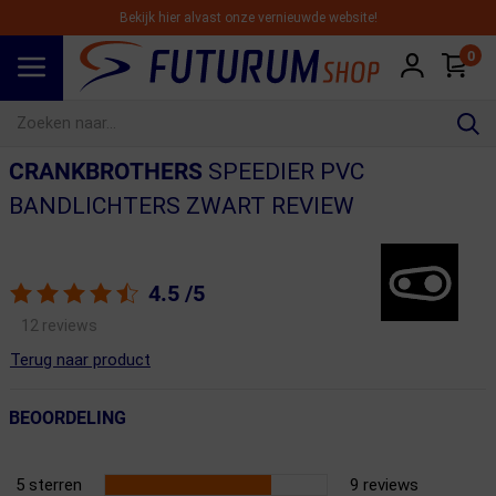
Bekijk hier alvast onze vernieuwde website!
0
Spring naar hoofdinhoud
CRANKBROTHERS
SPEEDIER PVC
BANDLICHTERS ZWART REVIEW
4.5
/5
12 reviews
Terug naar product
BEOORDELING
5 sterren
9 reviews