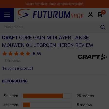
Bekijk hier alvast onze vernieuwde website!
0
Spring naar hoofdinhoud
CRAFT
CORE GAIN MIDLAYER LANGE
MOUWEN OLIJFGROEN HEREN REVIEW
5
/5
34 reviews
Terug naar product
BEOORDELING
5 sterren
28 reviews
4 sterren
5 reviews