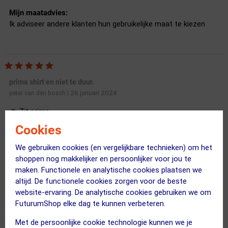
Mijn maatadvies:
Ik adviseer andere klanten hun gebruikelijke maat te kiezen
prima shirt en niet te duur.
26 januari 2024
peter van den bosch
|
Zit prima
Niet te koud of te warm
Cookies
Maat voering klopt
Nog niets gevonden
We gebruiken cookies (en vergelijkbare technieken) om het
shoppen nog makkelijker en persoonlijker voor jou te
maken. Functionele en analytische cookies plaatsen we
Shirt zit prima ,tijdens het hardlopen heb je er geen last van
altijd. De functionele cookies zorgen voor de beste
dat het te warm of te koud zit .
website-ervaring. De analytische cookies gebruiken we om
Heb er maar een thermoshirt in de winter onder tijdens het
FuturumShop elke dag te kunnen verbeteren.
hardlopen.
Met de persoonlijke cookie technologie kunnen we je
Mijn maatadvies: