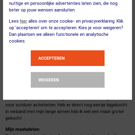
nuttige en persoonlijke advertenties laten zien, die nog
Ik adviseer andere klanten hun gebruikelijke maat te kiezen
beter op jouw wensen aansluiten.
Lees
hier
alles over onze cookie- en privacyverklaring. Klik
op 'accepteren' om te accepteren. Kies je voor weigeren?
Dan plaatsen we alleen functionele en analytische
erg fijn shirt
cookies.
21 februari 2024
Ralph
|
prijs
ACCEPTEREN
vochtafvoer
isolatie
Pasvorm
WEIGEREN
ritsje had langer gemogen
Heb shirt gebruikt voor Hiking tochten in Luxemburg. Ideaal
voor outdoor activiteiten. Heb er direct nog eentje bijgekocht.
in verband met mijn lange armen heb ik wel een maat groter
gekocht
Mijn maatadvies: