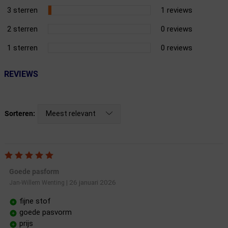
3 sterren
1 reviews
2 sterren
0 reviews
1 sterren
0 reviews
REVIEWS
Meest relevant
Sorteren:
Goede pasform
26 januari 2026
Jan-Willem Wenting
|
fijne stof
goede pasvorm
prijs