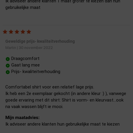
Ik adviseer andere klanten 1 maat groter te kiezen dan hun
gebruikelijke maat
Geweldige prijs- kwaliteitverhouding
30 november 2022
Martin
|
Draagcomfort
Gaat lang mee
Prijs- kwaliteitverhouding
Comfortabel shirt voor een relatief lage prijs.
Ik heb een 2e exemplaar gekocht (in andere kleur :) ), vanwege
goede ervaring met dit shirt: Shirt is vorm- en kleurvast...ook
na vaak wassen blijft ie mooi.
Mijn maatadvies:
Ik adviseer andere klanten hun gebruikelijke maat te kiezen