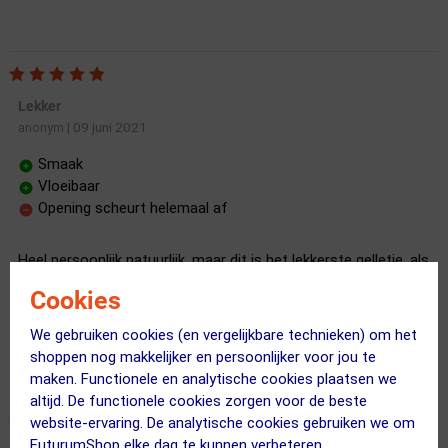
Lekker
09 juni 2021
anonym
|
Smaak
Vloeibaar
Opening scheurt helemaal af
Heel persoonlijk natuurlijk, maar dit is het lekkerste gelletje, als
of je een vloeibaar mokka gebakje naar binnen slurpt.
Cookies
Wel jammer dat die niet zo'n mooi systeem heeft waarbij de
opening eraan blijft zitten.
We gebruiken cookies (en vergelijkbare technieken) om het
shoppen nog makkelijker en persoonlijker voor jou te
maken. Functionele en analytische cookies plaatsen we
altijd. De functionele cookies zorgen voor de beste
website-ervaring. De analytische cookies gebruiken we om
FuturumShop elke dag te kunnen verbeteren.