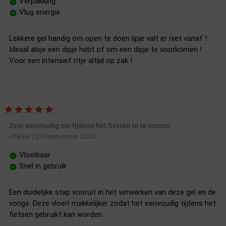
Verpakking
Vlug energie
Lekkere gel handig om open te doen lipje valt er niet vanaf !
Ideaal alsje een dipje hebt of om een dipje te voorkomen !
Voor een intensief ritje altijd op zak !
Zeer eenvoudig om tijdens het fietsen in te nemen
20 september 2024
Altelaar
|
Vloeibaar
Snel in gebruik
Een duidelijke stap vooruit in het verwerken van deze gel en de
vorige. Deze vloeit makkelijker zodat het eenvoudig tijdens het
fietsen gebruikt kan worden.