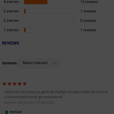
4 sterren
15 reviews
3 sterren
1 reviews
2 sterren
0 reviews
1 sterren
1 reviews
REVIEWS
Meest relevant
Sorteren:
Zalig voor de maag en geeft de nodige energie indien de correct
e hoeveelheid wordt geconsumeerd.
29 juli 2026
Andreas Verschueren
|
textuur