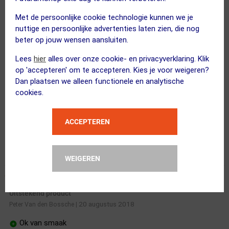
Doet wat het moet doen!
14 februari 2021
Hetty F
|
Met de persoonlijke cookie technologie kunnen we je
nuttige en persoonlijke advertenties laten zien, die nog
Smaak
beter op jouw wensen aansluiten.
Hoeveelheid
Energie
Lees
hier
alles over onze cookie- en privacyverklaring. Klik
Vloeibaar
op 'accepteren' om te accepteren. Kies je voor weigeren?
Dan plaatsen we alleen functionele en analytische
cookies.
Door de gel met water te verdunnen heb ik tijdens lange
afstand wandelingen in een bidon een goede energiedrank.
Icm water in Camelbak heb ik voldoende bij me. Het vloeibare
ACCEPTEREN
is voor mij een pluspunt.
WEIGEREN
Uitstekend product
20 augustus 2018
Peter Van den Bossche
|
Ok van smaak