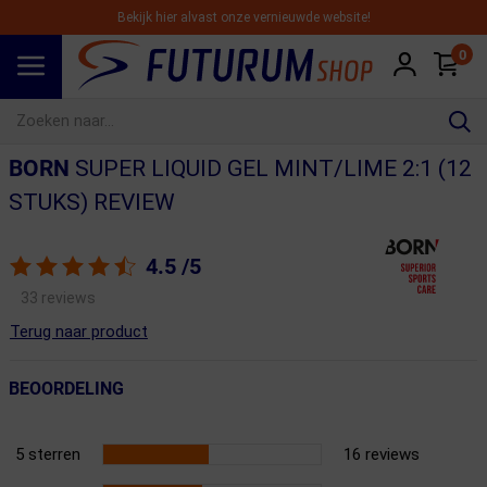
Bekijk hier alvast onze vernieuwde website!
0
Spring naar hoofdinhoud
BORN
SUPER LIQUID GEL MINT/LIME 2:1 (12
STUKS) REVIEW
4.5
/5
33 reviews
Terug naar product
BEOORDELING
5 sterren
16 reviews