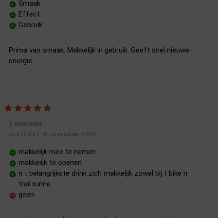
Smaak
Effect
Gebruik
Prima van smaak. Makkelijk in gebruik. Geeft snel nieuwe
energie.
1 aanrader
18 november 2020
Jos Huits
|
makkelijk mee te nemen
makkelijk te openen
n t belangrijkste drink zich makkelijk zowel bij t bike n
trail runne
geen