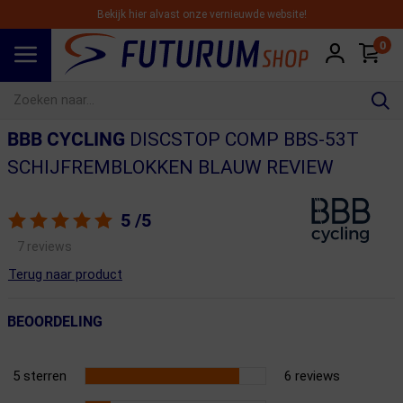
Bekijk hier alvast onze vernieuwde website!
0
Spring naar hoofdinhoud
BBB CYCLING
DISCSTOP COMP BBS-53T
SCHIJFREMBLOKKEN BLAUW REVIEW
5
/5
7 reviews
Terug naar product
BEOORDELING
5 sterren
6 reviews