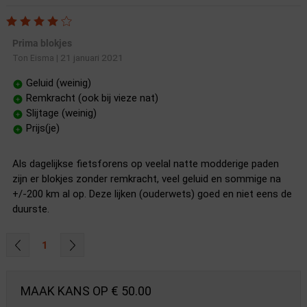
Prima blokjes
21 januari 2021
Ton Eisma
|
Geluid (weinig)
Remkracht (ook bij vieze nat)
Slijtage (weinig)
Prijs(je)
Als dagelijkse fietsforens op veelal natte modderige paden
zijn er blokjes zonder remkracht, veel geluid en sommige na
+/-200 km al op. Deze lijken (ouderwets) goed en niet eens de
duurste.
1
MAAK KANS OP € 50.00