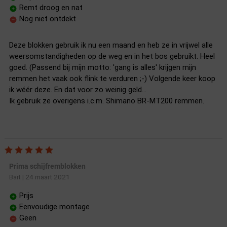
Remt droog en nat
Nog niet ontdekt
Deze blokken gebruik ik nu een maand en heb ze in vrijwel alle
weersomstandigheden op de weg en in het bos gebruikt. Heel
goed. (Passend bij mijn motto: 'gang is alles' krijgen mijn
remmen het vaak ook flink te verduren ;-) Volgende keer koop
ik wéér deze. En dat voor zo weinig geld...
Ik gebruik ze overigens i.c.m. Shimano BR-MT200 remmen.
Prima schijfremblokken
24 maart 2021
Bart
|
Prijs
Eenvoudige montage
Geen