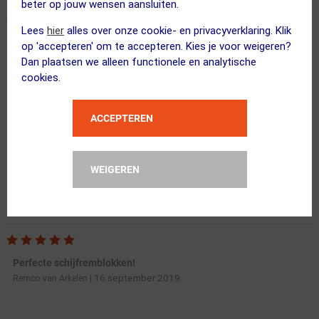
beter op jouw wensen aansluiten.
Lees
hier
alles over onze cookie- en privacyverklaring. Klik
op 'accepteren' om te accepteren. Kies je voor weigeren?
Super remblokjes voor een prima prijs
11 maart 2021
Dan plaatsen we alleen functionele en analytische
Hans
|
cookies.
Remkracht
Prijs
Weinig geluid
ACCEPTEREN
Nog geen
WEIGEREN
Remmen goed. Bij droog en nat.
Perfecte schijfremblokken!
16 september 2019
Remco van Arkelen
|