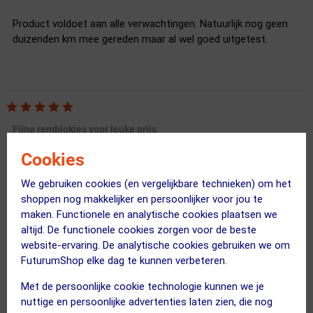
Product voldoet aan alle verwachtingen. Natuurlijk nog geen
duizenden km mee gereden maar al wel goed uitgetest.
Fijne remblokjes voor leuke prijs
15 december 2023
Bertus
|
Cookies
Snel geleverd
We gebruiken cookies (en vergelijkbare technieken) om het
Niet al te duur
shoppen nog makkelijker en persoonlijker voor jou te
Gemakkelijk te monteren
maken. Functionele en analytische cookies plaatsen we
Remwerking is goed
altijd. De functionele cookies zorgen voor de beste
Geen
website-ervaring. De analytische cookies gebruiken we om
FuturumShop elke dag te kunnen verbeteren.
Gemakkelijk te monteren en remwerking is uitstekend.
Met de persoonlijke cookie technologie kunnen we je
nuttige en persoonlijke advertenties laten zien, die nog