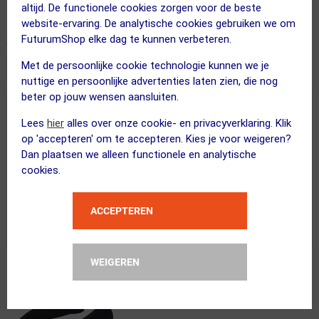
altijd. De functionele cookies zorgen voor de beste
website-ervaring. De analytische cookies gebruiken we om
FuturumShop elke dag te kunnen verbeteren.
Meest relevant
Sorteren:
Met de persoonlijke cookie technologie kunnen we je
nuttige en persoonlijke advertenties laten zien, die nog
beter op jouw wensen aansluiten.
MAAK KANS OP € 50.00
Lees
hier
alles over onze cookie- en privacyverklaring. Klik
Elke week belonen wij de twee beste
op 'accepteren' om te accepteren. Kies je voor weigeren?
beoordelingen met een FuturumShop
Dan plaatsen we alleen functionele en analytische
waardebon t.w.v € 50.00. Schrijf net als vele
cookies.
andere klanten een beoordeling en maak
kans!
ACCEPTEREN
MIJN BEOORDELING SCHRIJVEN
WEIGEREN
29.95