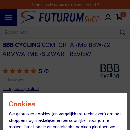
Bekijk hier alvast onze vernieuwde website!
0
Spring naar hoofdinhoud
BBB CYCLING
COMFORTARMS BBW-92
ARMWARMERS ZWART REVIEW
5
/5
16 reviews
Terug naar product
Cookies
BEOORDELING
We gebruiken cookies (en vergelijkbare technieken) om het
shoppen nog makkelijker en persoonlijker voor jou te
REVIEWS
maken. Functionele en analytische cookies plaatsen we