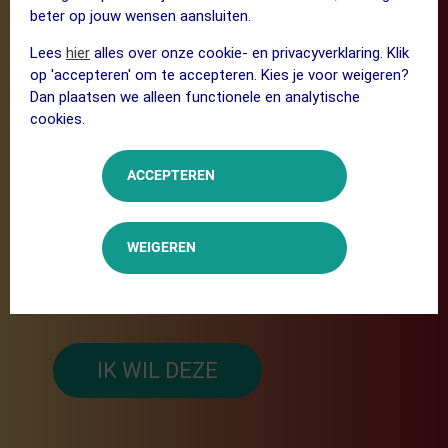
beter op jouw wensen aansluiten.
Lees
hier
alles over onze cookie- en privacyverklaring. Klik
op 'accepteren' om te accepteren. Kies je voor weigeren?
Thomas De Gendt
Dan plaatsen we alleen functionele en analytische
cookies.
Een meesterwerk
ACCEPTEREN
"Een beetje extra moraal door je bril helpt altijd.
Samen met Arno en het PPEEQQ R&D-team
hebben we iets bijzonders gecreëerd door de
WEIGEREN
kleuren van onze Ridley Bikes, de teamkleuren
en de bril samen te smelten tot een
meesterwerk."
IK WIL DEZE