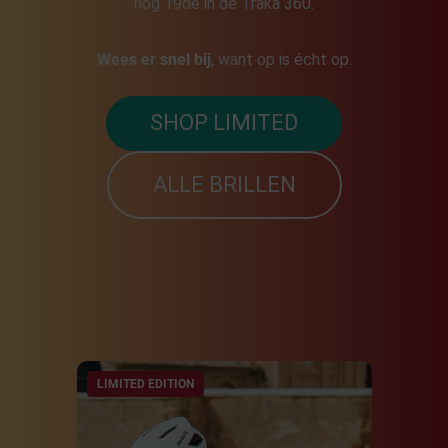
nog 19de in de Traka 360.
Wees er snel bij
, want op is écht op.
SHOP LIMITED
ALLE BRILLEN
LIMITED EDITION