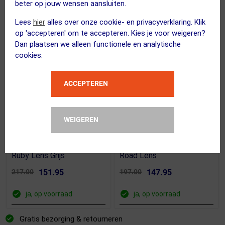
beter op jouw wensen aansluiten.
ACTIE
ACTIE
Lees
hier
alles over onze cookie- en privacyverklaring. Klik
op 'accepteren' om te accepteren. Kies je voor weigeren?
Dan plaatsen we alleen functionele en analytische
cookies.
ACCEPTEREN
(66)
(57)
OAKLEY
OAKLEY
WEIGEREN
Sutro Lite Sweep MVDP
Sutro Lite Sport Zonnebril
Sport Zonnebril Prizm
Mat Zwart met PRIZM
Ruby Lens Grijs
Road Lens
217.00
151.95
197.00
147.95
ja, op voorraad
ja, op voorraad
Gratis bezorging & retourneren