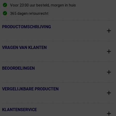
Voor 23:00 uur besteld, morgen in huis
365 dagen retourrecht
PRODUCTOMSCHRIJVING
← Terug naar productnavigatie
VRAGEN VAN KLANTEN
← Terug naar productnavigatie
BEOORDELINGEN
← Terug naar productnavigatie
VERGELIJKBARE PRODUCTEN
← Terug naar productnavigatie
KLANTENSERVICE
← Terug naar productnavigatie