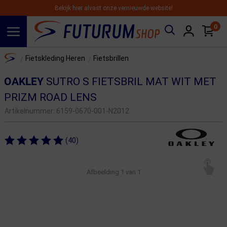
Bekijk hier alvast onze vernieuwde website!
0
Spring naar hoofdinhoud
Home
Fietskleding Heren
Fietsbrillen
/
/
OAKLEY
SUTRO S FIETSBRIL MAT WIT MET
PRIZM ROAD LENS
Artikelnummer:
6159-0670-001-N2012
(40)
Afbeelding
1
van 1