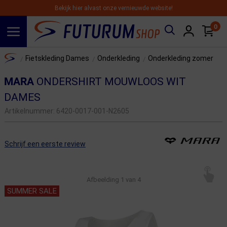
Bekijk hier alvast onze vernieuwde website!
0
Spring naar hoofdinhoud
Home
Fietskleding Dames
Onderkleding
Onderkleding zomer
/
/
/
MARA
ONDERSHIRT MOUWLOOS WIT
DAMES
Artikelnummer:
6420-0017-001-N2605
Schrijf een eerste review
Afbeelding
1
van 4
SUMMER SALE