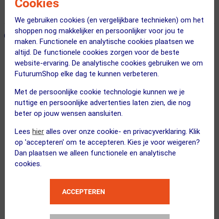
Cookies
365 dagen retourrecht
We gebruiken cookies (en vergelijkbare technieken) om het
shoppen nog makkelijker en persoonlijker voor jou te
ONZE AANBEVOLEN COMBINATIE
← Terug naar productnavigatie
maken. Functionele en analytische cookies plaatsen we
altijd. De functionele cookies zorgen voor de beste
website-ervaring. De analytische cookies gebruiken we om
MARA
FuturumShop elke dag te kunnen verbeteren.
Ondershirt Mouwloos Wit Dames
Met de persoonlijke cookie technologie kunnen we je
nuttige en persoonlijke advertenties laten zien, die nog
beter op jouw wensen aansluiten.
Kies je maat
Lees
hier
alles over onze cookie- en privacyverklaring. Klik
op 'accepteren' om te accepteren. Kies je voor weigeren?
Dan plaatsen we alleen functionele en analytische
cookies.
Flownatura
Chamois Crème 150ml
Kies alternatief
ACCEPTEREN