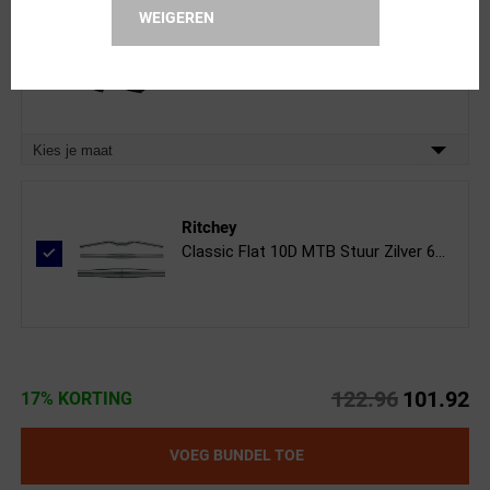
WEIGEREN
FUTURUM
Zomer II Fietshandschoenen Zwart
Kies alternatief
Kies je maat
Ritchey
Classic Flat 10D MTB Stuur Zilver 6...
122.96
101.92
17% KORTING
VOEG BUNDEL TOE