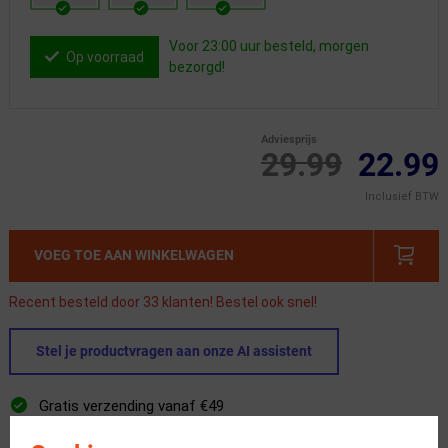
Voor 23:00 uur besteld, morgen
Op voorraad
bezorgd!
Adviesprijs
29.99
22.99
Inclusief BTW
VOEG TOE AAN WINKELWAGEN
Recent besteld door 33 klanten! Bestel ook snel!
Stel je productvragen aan onze AI assistent
Gratis verzending vanaf €49
Voor 23:00 uur besteld, morgen in huis