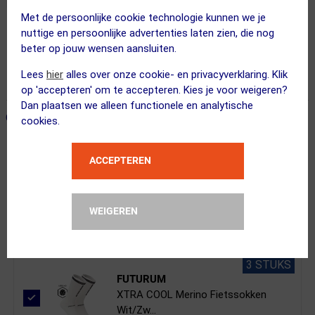
Met de persoonlijke cookie technologie kunnen we je
nuttige en persoonlijke advertenties laten zien, die nog
Gratis verzending vanaf €49
beter op jouw wensen aansluiten.
Vandaag besteld = maandag in huis!
Lees
hier
alles over onze cookie- en privacyverklaring. Klik
365 dagen retourrecht
op 'accepteren' om te accepteren. Kies je voor weigeren?
Dan plaatsen we alleen functionele en analytische
ONZE AANBEVOLEN COMBINATIE
← Terug naar productnavigatie
cookies.
ACCEPTEREN
GripGrab
Multifunctionele Neck Warmer Hi-Vis...
WEIGEREN
3 STUKS
FUTURUM
XTRA COOL Merino Fietssokken
Wit/Zw...