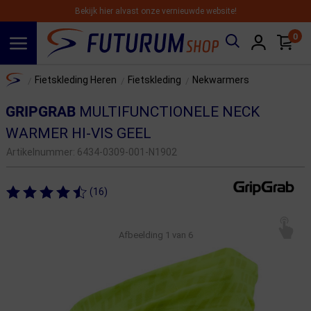
Bekijk hier alvast onze vernieuwde website!
0
Spring naar hoofdinhoud
Home
Fietskleding Heren
Fietskleding
Nekwarmers
/
/
/
GRIPGRAB
MULTIFUNCTIONELE NECK
WARMER HI-VIS GEEL
Artikelnummer:
6434-0309-001-N1902
(16)
Afbeelding
1
van 6