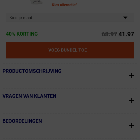
Kies alternatief
Kies je maat
68.97
41.97
40% KORTING
VOEG BUNDEL TOE
PRODUCTOMSCHRIJVING
← Terug naar productnavigatie
VRAGEN VAN KLANTEN
← Terug naar productnavigatie
BEOORDELINGEN
← Terug naar productnavigatie