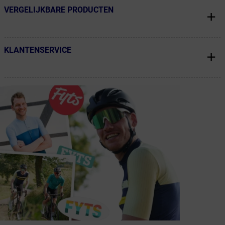
VERGELIJKBARE PRODUCTEN
← Terug naar productnavigatie
KLANTENSERVICE
← Terug naar productnavigatie