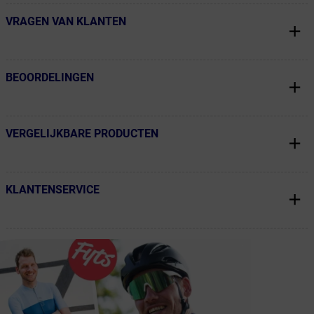
VRAGEN VAN KLANTEN
← Terug naar productnavigatie
BEOORDELINGEN
← Terug naar productnavigatie
VERGELIJKBARE PRODUCTEN
← Terug naar productnavigatie
KLANTENSERVICE
← Terug naar productnavigatie