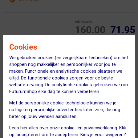
Adviesprijs
160.00
71.95
Inclusief BTW
Cookies
Stel je productvragen aan onze AI assistent
We gebruiken cookies (en vergelijkbare technieken) om het
shoppen nog makkelijker en persoonlijker voor jou te
maken. Functionele en analytische cookies plaatsen we
altijd. De functionele cookies zorgen voor de beste
ALTERNATIEVE PRODUCTEN
website-ervaring. De analytische cookies gebruiken we om
FuturumShop elke dag te kunnen verbeteren.
SUMMER SALE
SUMMER SALE
Met de persoonlijke cookie technologie kunnen we je
nuttige en persoonlijke advertenties laten zien, die nog
beter op jouw wensen aansluiten.
Lees
hier
alles over onze cookie- en privacyverklaring. Klik
op 'accepteren' om te accepteren. Kies je voor weigeren?