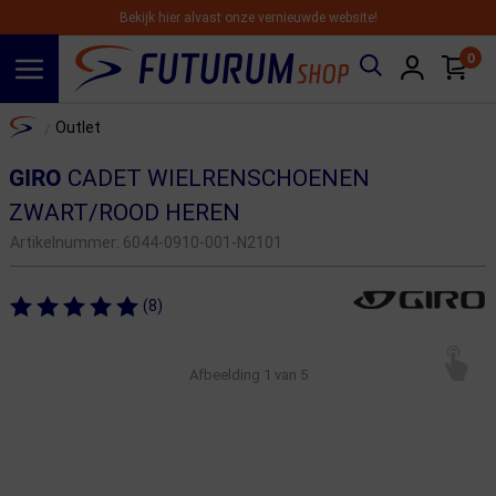
Bekijk hier alvast onze vernieuwde website!
0
Spring naar hoofdinhoud
Home
Outlet
/
GIRO
CADET WIELRENSCHOENEN
ZWART/ROOD HEREN
Artikelnummer:
6044-0910-001-N2101
(8)
Afbeelding
1
van 5