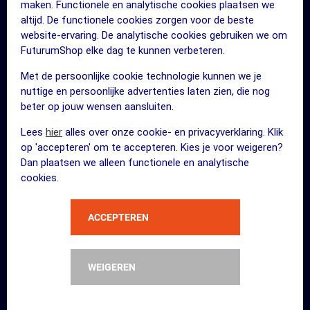
maken. Functionele en analytische cookies plaatsen we
Werken bij FuturumShop
altijd. De functionele cookies zorgen voor de beste
Blog
website-ervaring. De analytische cookies gebruiken we om
FuturumShop elke dag te kunnen verbeteren.
Mijn account
Met de persoonlijke cookie technologie kunnen we je
Bezoek een FuturumClub
nuttige en persoonlijke advertenties laten zien, die nog
FUTURUM Internationale website
beter op jouw wensen aansluiten.
Lees
hier
alles over onze cookie- en privacyverklaring. Klik
KLANTENSERVICE
op 'accepteren' om te accepteren. Kies je voor weigeren?
Dan plaatsen we alleen functionele en analytische
cookies.
0031 55 - 533 98 33
ACCEPTEREN
Openingstijden klantenservice:
Maandag t/m vrijdag
11:00 - 19:00 uur
Zaterdag en zondag
12:00 - 17:00 uur
WEIGEREN
NAAR DE KLANTENSERVICE