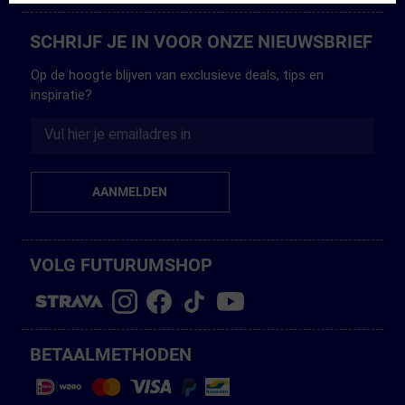
SCHRIJF JE IN VOOR ONZE NIEUWSBRIEF
Op de hoogte blijven van exclusieve deals, tips en
inspiratie?
AANMELDEN
VOLG FUTURUMSHOP
BETAALMETHODEN