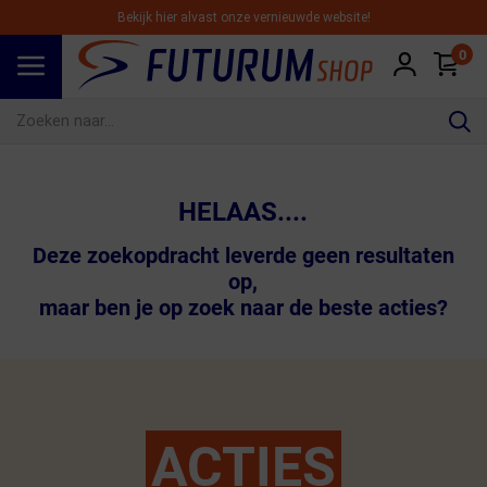
Bekijk hier alvast onze vernieuwde website!
0
Spring naar hoofdinhoud
HELAAS....
Deze zoekopdracht leverde geen resultaten
op,
maar ben je op zoek naar de beste acties?
ACTIES