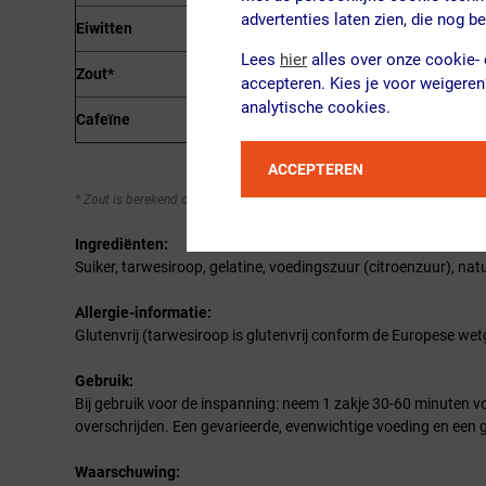
advertenties laten zien, die nog 
Eiwitten
Lees
hier
alles over onze cookie- e
Zout*
accepteren. Kies je voor weigeren
analytische cookies.
Cafeïne
ACCEPTEREN
* Zout is berekend op basis van het natuurlijk aanwezige natrium conform
Ingrediënten:
Suiker, tarwesiroop, gelatine, voedingszuur (citroenzuur), natuu
Allergie-informatie:
Glutenvrij (tarwesiroop is glutenvrij conform de Europese wetge
Gebruik:
Bij gebruik voor de inspanning: neem 1 zakje 30-60 minuten voo
overschrijden. Een gevarieerde, evenwichtige voeding en een ge
Waarschuwing: