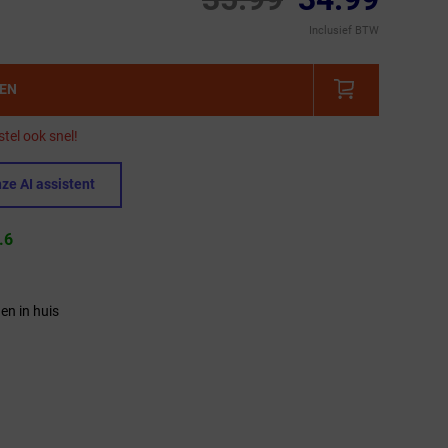
Inclusief BTW
GEN
tel ook snel!
ze AI assistent
.6
en in huis