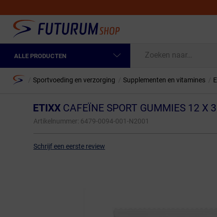
ALLE PRODUCTEN
Spring naar hoofdinhoud
Fietskleding Heren
Home
/
Sportvoeding en verzorging
/
Supplementen en vitamines
/
E
Fietskleding Dames
ETIXX
CAFEÏNE SPORT GUMMIES 12 X 3
Fietsonderdelen
Artikelnummer:
6479-0094-001-N2001
Fietselektronica
Schrijf een eerste review
Fietsonderhoud
Sportvoeding en Verzorging
Fietstassen & Rugzakken
Fietsendragers & Fietskoffers