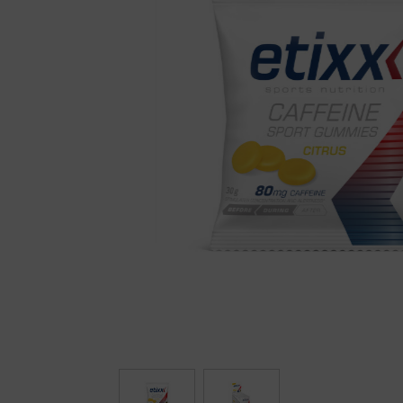
Fietstrainers
Hardlopen
Overige sporten & cadeaubon
Fietsen
Nieuw bij FuturumShop...
← Terug naar productnavigatie