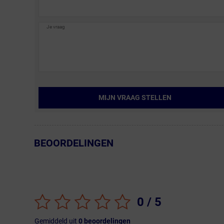
MIJN VRAAG STELLEN
BEOORDELINGEN
← Terug naar productnavigatie
0
/ 5
Gemiddeld uit
0
beoordelingen