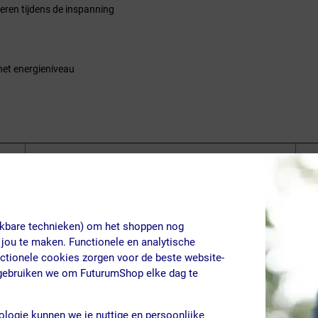
teren tijdens de inspanning
het energieniveau
Per 100g
Per 
1410 kJ (333 kcal)
423 
0 g
0 g
jkbare technieken) om het shoppen nog
 jou te maken. Functionele en analytische
0 g
0 g
nctionele cookies zorgen voor de beste website-
 gebruiken we om FuturumShop elke dag te
76,7 g
23 g
60 g
18 g
ologie kunnen we je nuttige en persoonlijke