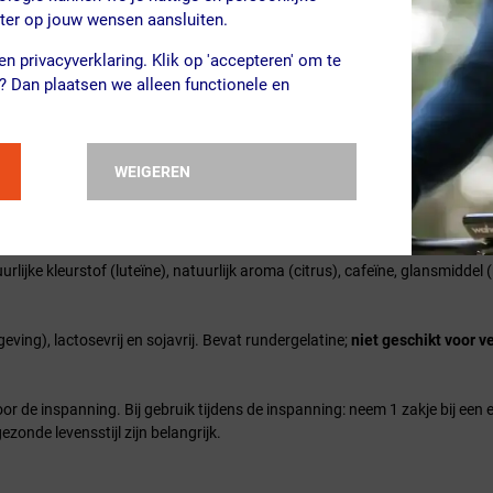
beter op jouw wensen aansluiten.
7,3 g
2,2 g
n privacyverklaring. Klik op 'accepteren' om te
0,03 g
0,01
? Dan plaatsen we alleen functionele en
267 mg
80 
WEIGEREN
 de FIC-verordening (Natrium x 2,5).
rlijke kleurstof (luteïne), natuurlijk aroma (citrus), cafeïne, glansmiddel (
ving), lactosevrij en sojavrij. Bevat rundergelatine;
niet geschikt voor v
r de inspanning. Bij gebruik tijdens de inspanning: neem 1 zakje bij een 
zonde levensstijl zijn belangrijk.