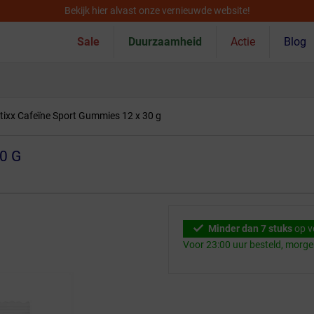
Bekijk hier alvast onze vernieuwde website!
Sale
Duurzaamheid
Actie
Blog
tixx Cafeïne Sport Gummies 12 x 30 g
0 G
Minder dan 7 stuks
op v
Voor 23:00 uur besteld, morg