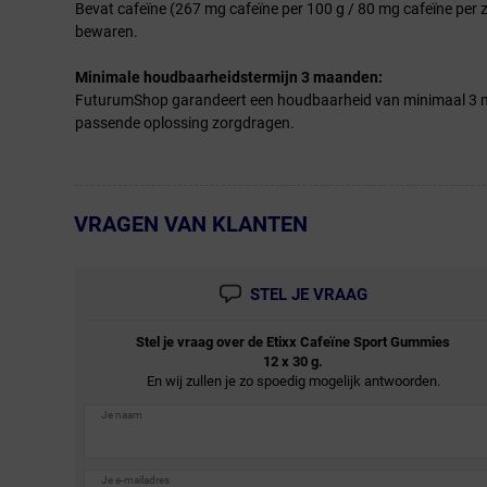
Bevat cafeïne (267 mg cafeïne per 100 g / 80 mg cafeïne per 
bewaren.
Minimale houdbaarheidstermijn 3 maanden:
FuturumShop garandeert een houdbaarheid van minimaal 3 ma
passende oplossing zorgdragen.
VRAGEN VAN KLANTEN
← Terug naar productnavigatie
STEL JE VRAAG
Stel je vraag over de
Etixx
Cafeïne Sport Gummies
12 x 30 g.
En wij zullen je zo spoedig mogelijk antwoorden.