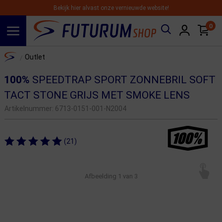
Bekijk hier alvast onze vernieuwde website!
0
Spring naar hoofdinhoud
Home
Outlet
/
100%
SPEEDTRAP SPORT ZONNEBRIL SOFT
TACT STONE GRIJS MET SMOKE LENS
Artikelnummer:
6713-0151-001-N2004
(21)
Afbeelding
1
van 3