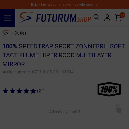
Bekijk hier alvast onze vernieuwde website!
0
Spring naar hoofdinhoud
Home
Outlet
/
100%
SPEEDTRAP SPORT ZONNEBRIL SOFT
TACT FLUME HIPER ROOD MULTILAYER
MIRROR
Artikelnummer:
6713-0105-001-N1904
(21)
Afbeelding
1
van 3