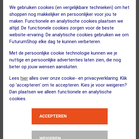
We gebruiken cookies (en vergelijkbare technieken) om het
shoppen nog makkelijker en persoonlijker voor jou te
maken. Functionele en analytische cookies plaatsen we
altijd. De functionele cookies zorgen voor de beste
website-ervaring. De analytische cookies gebruiken we om
VELOUS
VELOUS
FuturumShop elke dag te kunnen verbeteren.
Laguna Slide Slippers
Pacific Flip Teenslippers
Met de persoonlijke cookie technologie kunnen we je
Marineblauw/Neongeel
Zwart/Zwart
nuttige en persoonlijke advertenties laten zien, die nog
79.95
63.95
79.95
63.95
beter op jouw wensen aansluiten.
Lees
hier
alles over onze cookie- en privacyverklaring. Klik
ja, op voorraad
ja, op voorraad
op 'accepteren' om te accepteren. Kies je voor weigeren?
Dan plaatsen we alleen functionele en analytische
Vergelijk
Vergelijk
cookies.
SUMMER SALE
ACCEPTEREN
5
6
WEIGEREN