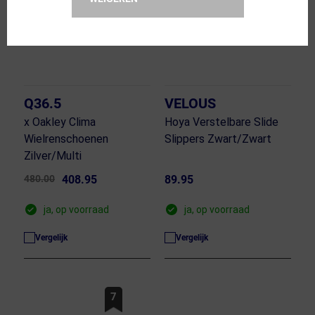
Q36.5
VELOUS
x Oakley Clima
Hoya Verstelbare Slide
Wielrenschoenen
Slippers Zwart/Zwart
Zilver/Multi
480.00
408.95
89.95
ja, op voorraad
ja, op voorraad
Vergelijk
Vergelijk
7