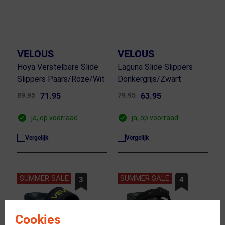
VELOUS
VELOUS
Hoya Verstelbare Slide
Laguna Slide Slippers
Slippers Paars/Roze/Wit
Donkergrijs/Zwart
89.95
71.95
79.95
63.95
ja, op voorraad
ja, op voorraad
Vergelijk
Vergelijk
SUMMER SALE
SUMMER SALE
3
4
Cookies