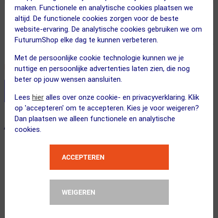
maken. Functionele en analytische cookies plaatsen we
altijd. De functionele cookies zorgen voor de beste
Adviesprijs
38.00
23.95
website-ervaring. De analytische cookies gebruiken we om
FuturumShop elke dag te kunnen verbeteren.
Inclusief BTW
Met de persoonlijke cookie technologie kunnen we je
Recent besteld door 2 klanten! Bestel ook snel!
nuttige en persoonlijke advertenties laten zien, die nog
beter op jouw wensen aansluiten.
Stel je productvragen aan onze AI assistent
Lees
hier
alles over onze cookie- en privacyverklaring. Klik
op 'accepteren' om te accepteren. Kies je voor weigeren?
Dan plaatsen we alleen functionele en analytische
ALTERNATIEVE PRODUCTEN
cookies.
ACCEPTEREN
SUMMER SALE
WEIGEREN