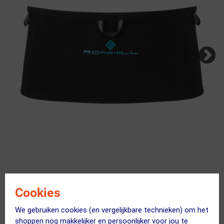
Kies je maat
Cookies
Uitverkocht
We gebruiken cookies (en vergelijkbare technieken) om het
shoppen nog makkelijker en persoonlijker voor jou te