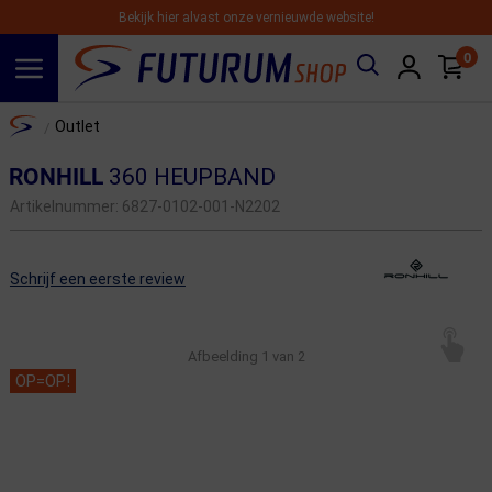
Bekijk hier alvast onze vernieuwde website!
0
Spring naar hoofdinhoud
Home
Outlet
/
RONHILL
360 HEUPBAND
Artikelnummer:
6827-0102-001-N2202
Schrijf een eerste review
Afbeelding
1
van 2
OP=OP!