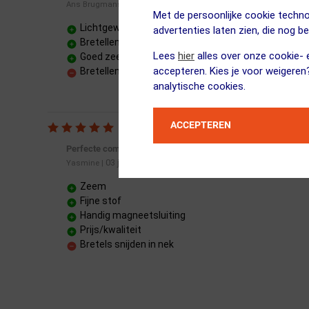
24 juli 2025
Ans Brugmans
|
Met de persoonlijke cookie techno
Lichtgewicht en flexibele stof
advertenties laten zien, die nog b
Bretellen vergemakkelijken sanitaire stop
Lees
hier
alles over onze cookie- e
Goed zeemvel, minder zadelpijn
accepteren. Kies je voor weigeren
Bretellen kan ik niet zelf vastmaken
analytische cookies.
ACCEPTEREN
Perfecte comfortabele broek voor langere afstanden
03 juli 2025
Yasmine
|
Zeem
Fijne stof
Handig magneetsluiting
Prijs/kwaliteit
Bretels snijden in nek