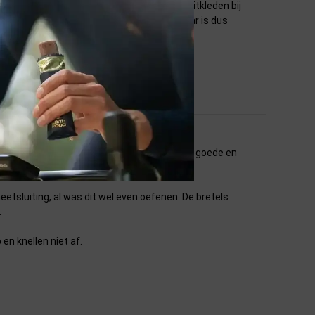
jn een pluspunt in de zin dat je je niet moet uitkleden bij
st te klikken, dat lukt onmogelijk zelf. Daar is dus
 meegereden (>100km) zonder problemen. Erg goede en
tsluiting, al was dit wel even oefenen. De bretels
.
en knellen niet af.