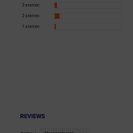
3 sterren
Fietstrainers
2 sterren
Hardlopen
1 sterren
Overige sporten & cadeaubon
Fietsen
Nieuw bij FuturumShop...
REVIEWS