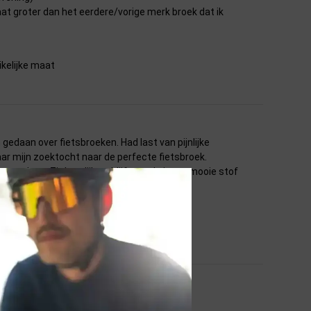
t groter dan het eerdere/vorige merk broek dat ik
ikelijke maat
gedaan over fietsbroeken. Had last van pijnlijke
daar mijn zoektocht naar de perfecte fietsbroek.
et doen. Zit heerlijk en blijft goed zitten, mooie stof
n ) te fietsen.
er vol!