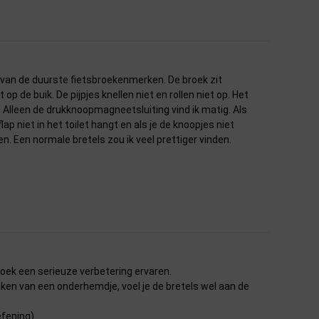
e van de duurste fietsbroekenmerken. De broek zit
op de buik. De pijpjes knellen niet en rollen niet op. Het
d. Alleen de drukknoopmagneetsluiting vind ik matig. Als
lap niet in het toilet hangt en als je de knoopjes niet
en. Een normale bretels zou ik veel prettiger vinden.
roek een serieuze verbetering ervaren.
en van een onderhemdje, voel je de bretels wel aan de
efening)