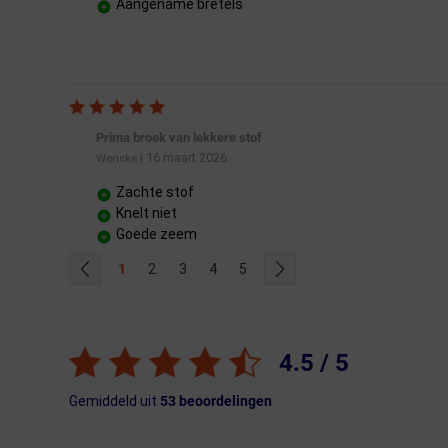
Aangename bretels
Prima broek van lekkere stof
16 maart 2026
Wencke
|
Zachte stof
Knelt niet
Goede zeem
1
2
3
4
5
4.5 / 5
Gemiddeld uit
53 beoordelingen