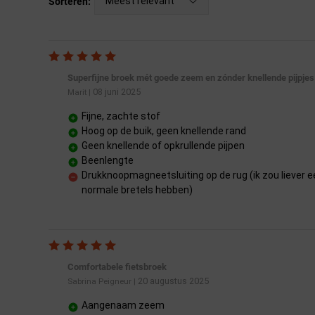
Meest relevant
Sorteren:
Superfijne broek mét goede zeem en zónder knellende pijpjes
08 juni 2025
Marit
|
Fijne, zachte stof
Hoog op de buik, geen knellende rand
Geen knellende of opkrullende pijpen
Beenlengte
Drukknoopmagneetsluiting op de rug (ik zou liever e
normale bretels hebben)
Comfortabele fietsbroek
20 augustus 2025
Sabrina Peigneur
|
Aangenaam zeem