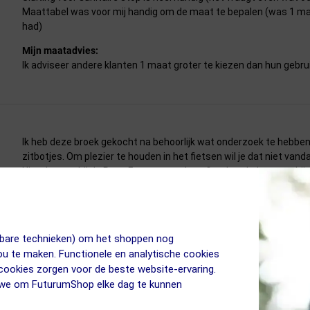
Maattabel was voor mij handig om de maat te bepalen (was 1 maa
had)
Mijn maatadvies:
Ik adviseer andere klanten 1 maat groter te kiezen dan hun gebru
Ik heb deze broek gekocht na behoorlijk wat onderzoek te hebben 
zitbotjes. Om plezier te houden in het fietsen wil je dat niet van
Uitgekomen bij de Rosa Futurum en deze fietsbroek doet wat hij mo
en geeft mij voldoende demping om met alle plezier ( en zonder pij
Mijn maatadvies:
Ik adviseer andere klanten hun gebruikelijke maat te kiezen
jkbare technieken) om het shoppen nog
jou te maken. Functionele en analytische cookies
 cookies zorgen voor de beste website-ervaring.
n we om FuturumShop elke dag te kunnen
Nogal snel last van zadelpijn, maar met deze broek hou ik het lang