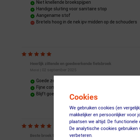
Niet knellende broekspijpen
Handige sluiting voor sanitaire stop
Aangename stof
Bretels hoog in de nek ipv midden op de schouders
Heerlijk zittende en goedwerkende fietsbroek
02 september 2025
Merel
|
Goede zeem
Fijne comfortabele stof
Blijft goed zitten
Cookies
We gebruiken cookies (en vergeli
makkelijker en persoonlijker voor 
plaatsen we altijd. De functionele
De analytische cookies gebruike
verbeteren.
Beste broek tot nu toe