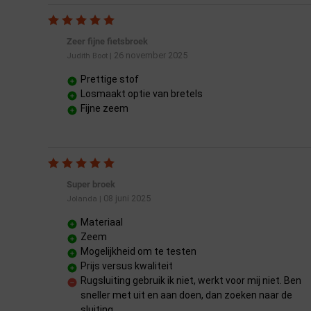
Zeer fijne fietsbroek
26 november 2025
Judith Boot
|
Prettige stof
Losmaakt optie van bretels
Fijne zeem
Super broek
08 juni 2025
Jolanda
|
Materiaal
Zeem
Mogelijkheid om te testen
Prijs versus kwaliteit
Rugsluiting gebruik ik niet, werkt voor mij niet. Ben
sneller met uit en aan doen, dan zoeken naar de
sluiting