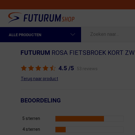
ALLE PRODUCTEN
Spring naar hoofdinhoud
Fietskleding Heren
FUTURUM
ROSA FIETSBROEK KORT ZW
Fietskleding Dames
4.5
/5
53 reviews
Fietsonderdelen
Terug naar product
Fietselektronica
Fietsonderhoud
BEOORDELING
Sportvoeding en Verzorging
5 sterren
Fietstassen & Rugzakken
4 sterren
Fietsendragers & Fietskoffers