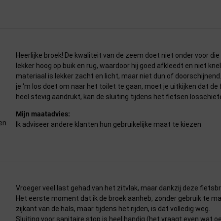
Heerlijke broek! De kwaliteit van de zeem doet niet onder voor di
lekker hoog op buik en rug, waardoor hij goed afkleedt en niet knelt 
materiaal is lekker zacht en licht, maar niet dun of doorschijnen
je 'm los doet om naar het toilet te gaan, moet je uitkijken dat de f
heel stevig aandrukt, kan de sluiting tijdens het fietsen losschiet
Mijn maatadvies:
en
Ik adviseer andere klanten hun gebruikelijke maat te kiezen
Vroeger veel last gehad van het zitvlak, maar dankzij deze fietsb
Het eerste moment dat ik de broek aanheb, zonder gebruik te mak
zijkant van de hals, maar tijdens het rijden, is dat volledig weg.
Sluiting voor sanitaire stop is heel handig (het vraagt even wat o