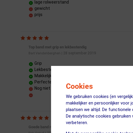
lage rolweerstand
gewicht
prijs
Top band met grip en lekbestendig
28 september 2019
Bart Vandenberghen
|
Grip
Lekbestendig
Makkelijk te monteren
Perfecte allrounder
Cookies
Nog niet ontdekt
We gebruiken cookies (en vergeli
makkelijker en persoonlijker voor 
plaatsen we altijd. De functionele
De analytische cookies gebruike
verbeteren.
Goede band met veel grip
10 juni 2019
Erik Ophof
|