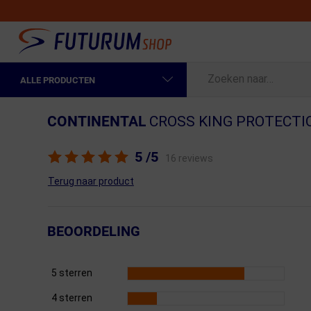
ALLE PRODUCTEN
Spring naar hoofdinhoud
Fietskleding Heren
CONTINENTAL
CROSS KING PROTECTI
Fietskleding Dames
5
/5
16 reviews
Fietsonderdelen
Terug naar product
Fietselektronica
Fietsonderhoud
BEOORDELING
Sportvoeding en Verzorging
5 sterren
Fietstassen & Rugzakken
4 sterren
Fietsendragers & Fietskoffers