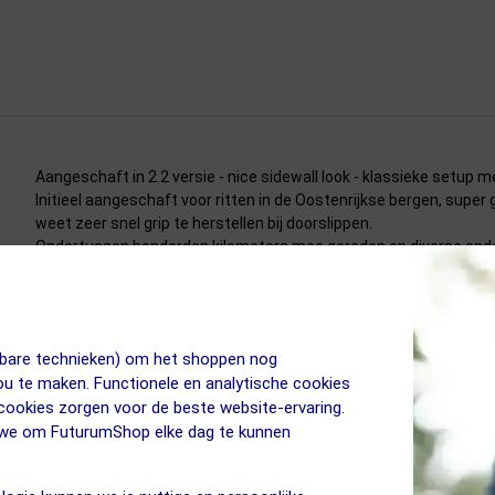
Aangeschaft in 2.2 versie - nice sidewall look - klassieke setup 
Initieel aangeschaft voor ritten in de Oostenrijkse bergen, super
weet zeer snel grip te herstellen bij doorslippen.
Ondertussen honderden kilometers mee gereden op diverse ond
Perfecte allrounder, doet wat moet. Top band
jkbare technieken) om het shoppen nog
jou te maken. Functionele en analytische cookies
 cookies zorgen voor de beste website-ervaring.
n we om FuturumShop elke dag te kunnen
Ik heb bij mijn 29'er de voor en achterband met deze vervangen e