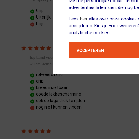
Met de persoonlijke cookie techno
advertenties laten zien, die nog b
Grip
Uiterlijk
Lees
hier
alles over onze cookie- e
Prijs
accepteren. Kies je voor weigeren
analytische cookies.
ACCEPTEREN
top band voor een bredere inzet !
26 april 2018
willem vierhouten
|
rolweerstand
grip
breed inzetbaar
goede lekbescherming
ook op lage druk te rijden
nog niet kunnen vinden