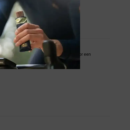
ook bij een natte piste ! een mooie band voor een
lende banden aanschaffen .