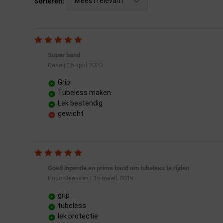
Meest relevant
Sorteren:
Super band
16 april 2020
Daan
|
Grip
Tubeless maken
Lek bestendig
gewicht
Goed lopende en prima band om tubeless te rijden
15 maart 2019
Hugo Klaassen
|
grip
tubeless
lek protectie