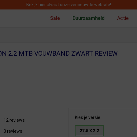
Bekijk hier alvast onze vernieuwde website!
Sale
Duurzaamheid
Actie
ON 2.2 MTB VOUWBAND ZWART REVIEW
Kies je versie
12 reviews
27.5 X 2.2
3 reviews