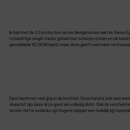
Ik heb met de 2.3 protection versie deelgenomen aan de Swiss Epi
rotsachtige single tracks gehad met scherpe rotsen en de band h
gemiddelde XC/XCM band, maar deze geeft veel meer vertrouwen 
Fijne band met veel grip in de bochten. Deze band is ook zeer ee
vloeistof zijn deze al zo goed als volledig dicht. Ook de versterk
terrein. Het is ondanks zijn hogere noppen een redelijk ligt lopen