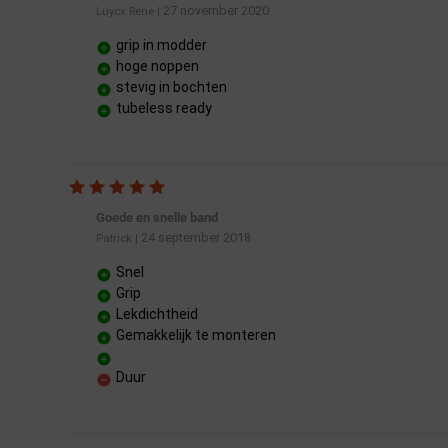
27 november 2020
Luycx Rene
|
grip in modder
hoge noppen
stevig in bochten
tubeless ready
Goede en snelle band
24 september 2018
Patrick
|
Snel
Grip
Lekdichtheid
Gemakkelijk te monteren
Duur