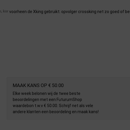
n, kor
voorheen de Xking gebruikt. opvolger crossking net zo goed of be
MAAK KANS OP € 50.00
Elke week belonen wij de twee beste
beoordelingen met een FuturumShop
waardebon t.w.v € 50.00. Schrijf net als vele
andere klanten een beoordeling en maak kans!