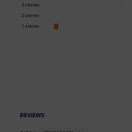
3 sterren
Fietstrainers
2 sterren
Hardlopen
1 sterren
Overige sporten & cadeaubon
Fietsen
Nieuw bij FuturumShop...
REVIEWS