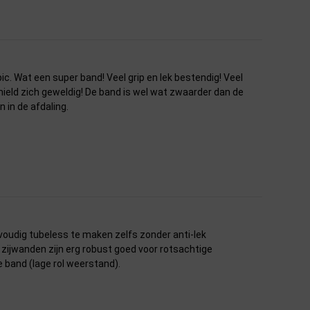
c. Wat een super band! Veel grip en lek bestendig! Veel
ield zich geweldig! De band is wel wat zwaarder dan de
in de afdaling.
nvoudig tubeless te maken zelfs zonder anti-lek
te zijwanden zijn erg robust goed voor rotsachtige
de band (lage rol weerstand).