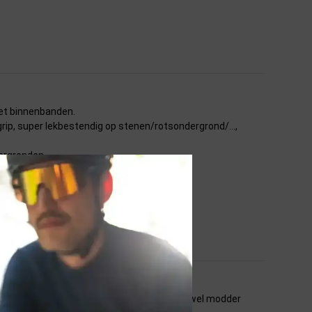
met binnenbanden.
 grip, super lekbestendig op stenen/rotsondergrond/...,
ergronden.
n het bevalt mij goed. De grip is prima op zowel modder