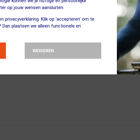
logie kunnen we je nuttige en persoonlijke
als droog zand.
Ook op het asfalt loopt de band ligt.
eter op jouw wensen aansluiten.
n privacyverklaring. Klik op 'accepteren' om te
? Dan plaatsen we alleen functionele en
WEIGEREN
goede snelle en fijne band met goede lekbescherming en top grip 
bredere inzet zowel droog als nat dat scheelt een hoop verschil