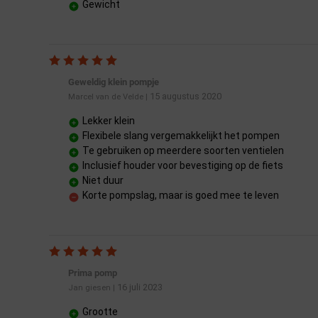
Gewicht
Geweldig klein pompje
15 augustus 2020
Marcel van de Velde
|
Lekker klein
Flexibele slang vergemakkelijkt het pompen
Te gebruiken op meerdere soorten ventielen
Inclusief houder voor bevestiging op de fiets
Niet duur
Korte pompslag, maar is goed mee te leven
Prima pomp
16 juli 2023
Jan giesen
|
Grootte