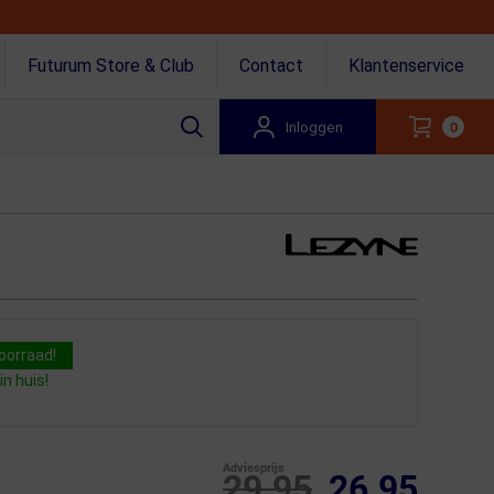
Futurum Store & Club
Contact
Klantenservice
Inloggen
0
oorraad!
n huis!
Adviesprijs
29.95
26.95