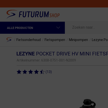
ALLE PRODUCTEN
Spring naar hoofdinhoud
Fietskleding Heren
Home
/
Fietsonderhoud
/
Fietspompen
/
Minipompen
/
Lezyne Po
Fietskleding Dames
LEZYNE
POCKET DRIVE HV MINI FIET
Fietsonderdelen
Artikelnummer:
6308-0751-001-N2009
Fietselektronica
(13)
Fietsonderhoud
Sportvoeding en Verzorging
Fietstassen & Rugzakken
Fietsendragers & Fietskoffers