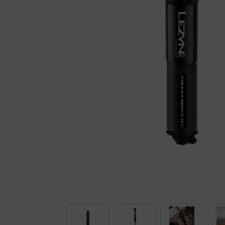
Fietstrainers
Hardlopen
Overige sporten & cadeaubon
Fietsen
Nieuw bij FuturumShop...
← Terug naar productnavigatie