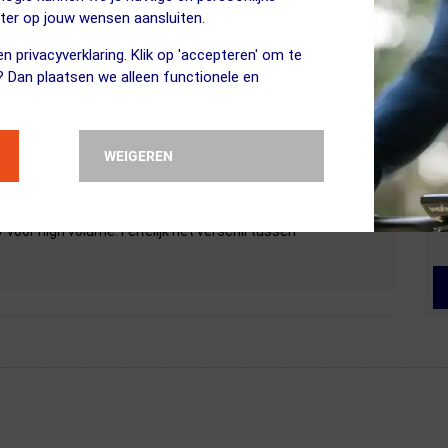
eter op jouw wensen aansluiten.
n privacyverklaring. Klik op 'accepteren' om te
? Dan plaatsen we alleen functionele en
OMP ZWART en de HV variant? qua grootte en gewicht zijn ze
WEIGEREN
 voor high volume. Feitelijk het verschil tussen