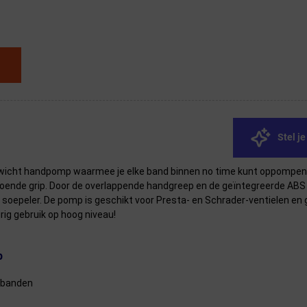
Stel j
gewicht handpomp waarmee je elke band binnen no time kunt oppompe
oldoende grip. Door de overlappende handgreep en de geïntegreerde AB
g soepeler. De pomp is geschikt voor Presta- en Schrader-ventielen 
rig gebruik op hoog niveau!
p
elbanden