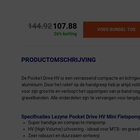
144.92
107.88
VOEG BUNDEL TOE
26% korting
← Terug naar productnavigatie
PRODUCTOMSCHRIJVING
De Pocket Drive HV is een verrassend compacte en licht
aluminium. Door het reliëf op de handgreep heb je altijd v
voor zijn grootte en verloopt het oppompen van je band no
gravelbanden. Alle onderdelen zijn te vervangen voor langdu
Specificaties Lezyne Pocket Drive HV Mini Fietspom
Super handige en compacte minipomp
HV (High Volume) uitvoering - ideaal voor MTB- en grav
Zeer robuust en duurzaam ontwerp