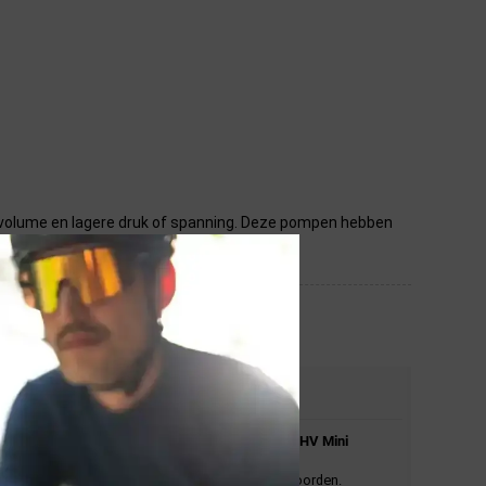
 volume en lagere druk of spanning. Deze pompen hebben
STEL JE VRAAG
Stel je vraag over de
Lezyne
Pocket Drive HV Mini
Fietspomp Zwart.
En wij zullen je zo spoedig mogelijk antwoorden.