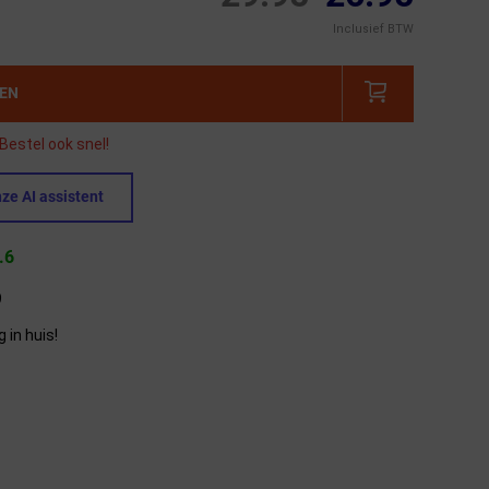
Inclusief BTW
GEN
Bestel ook snel!
ze AI assistent
.6
9
in huis!