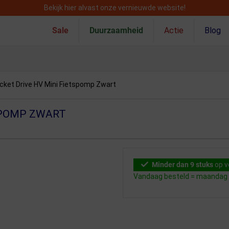
Bekijk hier alvast onze vernieuwde website!
Sale
Duurzaamheid
Actie
Blog
cket Drive HV Mini Fietspomp Zwart
SPOMP ZWART
Minder dan 9 stuks
op v
Vandaag besteld = maandag i