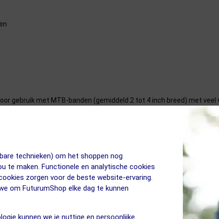
pen
oor gebruik met MTB-banden (gemiddeld 2 tot 4 inch breed) met veel
or de grotere cilinders dan die van HP pompen.
jkbare technieken) om het shoppen nog
jou te maken. Functionele en analytische cookies
 cookies zorgen voor de beste website-ervaring.
t plaatsen?
n we om FuturumShop elke dag te kunnen
logie kunnen we je nuttige en persoonlijke