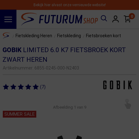
Bekijk hier alvast onze vernieuwde website!
0
Spring naar hoofdinhoud
Home
Fietskleding Heren
Fietskleding
Fietsbroeken kort
/
/
/
GOBIK
LIMITED 6.0 K7 FIETSBROEK KORT
ZWART HEREN
Artikelnummer:
6855-0245-000-N2403
(7)
Afbeelding
1
van 9
SUMMER SALE