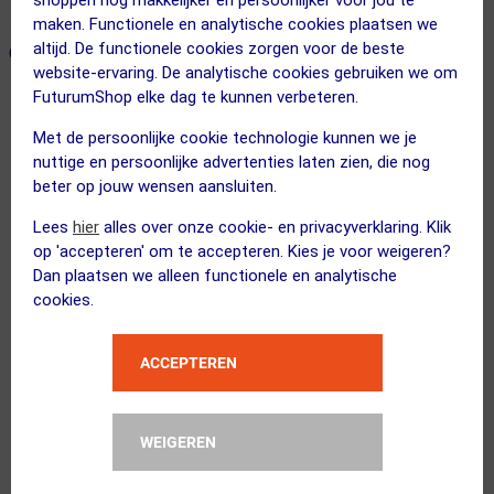
shoppen nog makkelijker en persoonlijker voor jou te
maken. Functionele en analytische cookies plaatsen we
altijd. De functionele cookies zorgen voor de beste
ONZE AANBEVOLEN COMBINATIE
← Terug naar productnavigatie
website-ervaring. De analytische cookies gebruiken we om
FuturumShop elke dag te kunnen verbeteren.
Gobik
Met de persoonlijke cookie technologie kunnen we je
Limited 6.0 K7 Fietsbroek Kort Zwar...
nuttige en persoonlijke advertenties laten zien, die nog
beter op jouw wensen aansluiten.
Lees
hier
alles over onze cookie- en privacyverklaring. Klik
op 'accepteren' om te accepteren. Kies je voor weigeren?
Dan plaatsen we alleen functionele en analytische
cookies.
FYTS
XTRA COOL Ondershirt Mouwloo...
Kies alternatief
ACCEPTEREN
Kies je maat
WEIGEREN