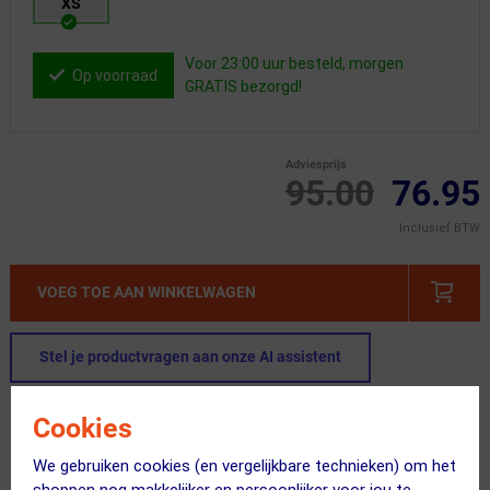
XS
Voor 23:00 uur besteld, morgen
Op voorraad
GRATIS bezorgd!
Adviesprijs
95.00
76.95
Inclusief BTW
VOEG TOE AAN WINKELWAGEN
Stel je productvragen aan onze AI assistent
Gratis bezorging & retourneren
Cookies
Voor 23:00 uur besteld, morgen in huis
We gebruiken cookies (en vergelijkbare technieken) om het
365 dagen retourrecht